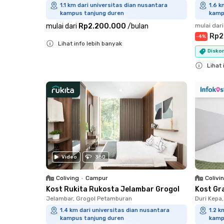
1.1 km dari universitas dian nusantara
1.6 k
kampus tanjung duren
kamp
mulai dari
Rp2.200.000
/
bulan
mulai dari
Rp2
-
4
%
Lihat info lebih banyak
Disko
Close
Lihat 
Close
Video
360
Coliving
•
Campur
Colivi
Kost Rukita Rukosta Jelambar Grogol
Kost Gr
Jelambar, Grogol Petamburan
Duri Kepa
1.4 km dari universitas dian nusantara
1.2 k
kampus tanjung duren
kamp