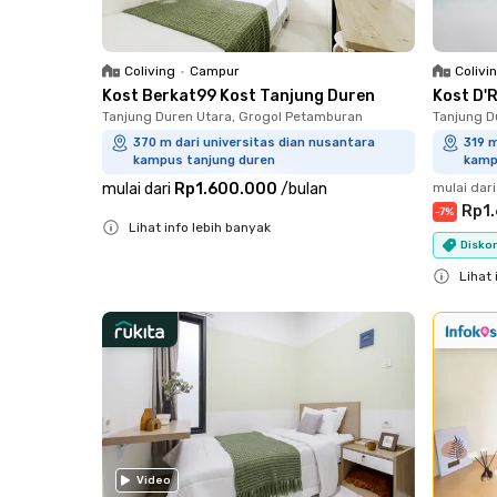
Coliving
•
Campur
Colivi
Kost Berkat99 Kost Tanjung Duren
Kost D'
Tanjung Duren Utara, Grogol Petamburan
Tanjung D
370 m dari universitas dian nusantara
319 m
kampus tanjung duren
kamp
mulai dari
Rp1.600.000
/
bulan
mulai dari
Rp1.
-
7
%
Lihat info lebih banyak
Diskon
Close
Lihat 
Close
Video