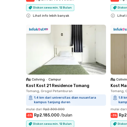
Diskon sewa min. 12 Bulan
Diskon
Lihat info lebih banyak
Lihat 
Close
Close
Coliving
•
Campur
Colivi
Kost Kost 21 Residence Tomang
Kost Ma
Tomang, Grogol Petamburan
Tomang, 
1.4 km dari universitas dian nusantara
1.8 k
kampus tanjung duren
kamp
mulai dari
Rp2.300.000
mulai dari
Rp2.185.000
/
bulan
Rp2
-
5
%
-
3
%
Diskon sewa min. 12 Bulan
Diskon