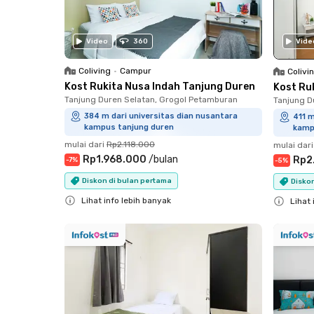
Vide
Video
360
Coliving
•
Campur
Colivi
Kost Rukita Nusa Indah Tanjung Duren
Kost Ru
Tanjung Duren Selatan, Grogol Petamburan
Tanjung D
384 m dari universitas dian nusantara
411 m
kampus tanjung duren
kamp
mulai dari
Rp2.118.000
mulai dari
Rp1.968.000
/
bulan
Rp2
-
7
%
-
5
%
Diskon di bulan pertama
Disko
Lihat info lebih banyak
Lihat 
Close
Close