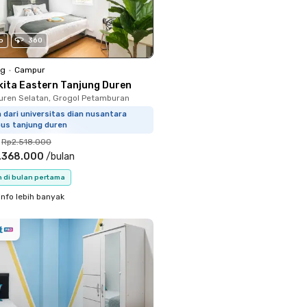
o
360
ng
•
Campur
kita Eastern Tanjung Duren
uren Selatan, Grogol Petamburan
 dari universitas dian nusantara
us tanjung duren
Rp2.518.000
.368.000
/
bulan
n di bulan pertama
info lebih banyak