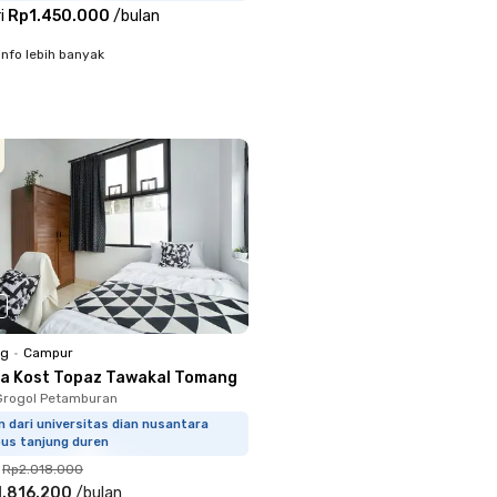
i
Rp1.450.000
/
bulan
info lebih banyak
ng
•
Campur
a Kost Topaz Tawakal Tomang
Grogol Petamburan
m dari universitas dian nusantara
us tanjung duren
Rp2.018.000
1.816.200
/
bulan