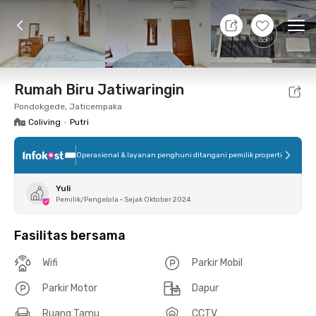
7 Agt 26 - Belum tahu
+
9
Ope
Foto
Fasilitas bersama
Lokasi
Kamar
Atura
Rumah Biru Jatiwaringin
Pondokgede, Jaticempaka
Coliving
•
Putri
Operasional & layanan penghuni ditangani pemilik properti
Yuli
Pemilik/Pengelola
•
Sejak Oktober 2024
Fasilitas bersama
Wifi
Parkir Mobil
Parkir Motor
Dapur
Ruang Tamu
CCTV