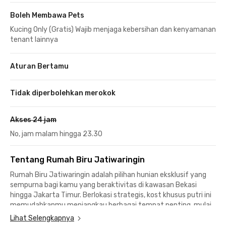
Boleh Membawa Pets
Kucing Only (Gratis) Wajib menjaga kebersihan dan kenyamanan
tenant lainnya
Aturan Bertamu
Tidak diperbolehkan merokok
Akses 24 jam
No, jam malam hingga 23.30
Tentang Rumah Biru Jatiwaringin
Rumah Biru Jatiwaringin adalah pilihan hunian eksklusif yang
sempurna bagi kamu yang beraktivitas di kawasan Bekasi
hingga Jakarta Timur. Berlokasi strategis, kost khusus putri ini
memudahkanmu menjangkau berbagai tempat penting, mulai
dari kampus, perkantoran, mal, stasiun, hingga bandara.
Lihat Selengkapnya