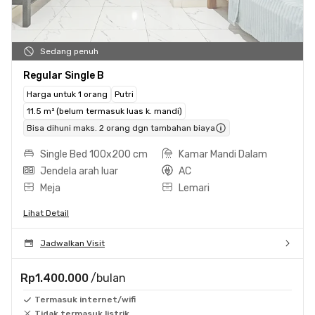
Sedang penuh
Regular Single B
Harga untuk 1 orang
Putri
11.5 m² (belum termasuk luas k. mandi)
Bisa dihuni maks. 2 orang dgn tambahan biaya
Single Bed 100x200 cm
Kamar Mandi Dalam
Jendela arah luar
AC
Meja
Lemari
Lihat Detail
Jadwalkan Visit
Rp1.400.000
/bulan
Termasuk internet/wifi
Tidak termasuk listrik