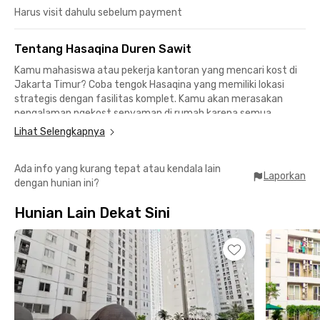
Harus visit dahulu sebelum payment
Tentang Hasaqina Duren Sawit
Kamu mahasiswa atau pekerja kantoran yang mencari kost di
Jakarta Timur? Coba tengok
Hasaqina
yang memiliki lokasi
strategis dengan fasilitas komplet. Kamu akan merasakan
pengalaman ngekost senyaman di rumah karena semua
serbaada.
Lihat Selengkapnya
Ya, semua kamar kost di Duren Sawit ini sudah dilengkapi
Ada info yang kurang tepat atau kendala lain
furnitur, Wi-Fi, serta pilihan kamar mandi dalam maupun luar
Laporkan
dengan hunian ini?
kamar. Tenang, privasi akan tetap terjamin, kok. Tidak
ketinggalan area parkir jika kamu memutuskan membawa
Hunian Lain Dekat Sini
kendaraan pribadi, akses ke area umum, hingga tagihan
bulananmu yang sudah termasuk listrik. Asyik, kan?
Buat mahasiswa Universitas Darma Persada, kamu hanya
butuh 3 menit berkendara untuk ke kampus. Kost di Duren
Sawit ini juga dekat ke Sekolah Tinggi Ilmu Komunikasi dan
Sekretaris Tarakanita yang bisa dicapai 8 menit berkendara,
sementara Universitas Borobudur berjarak 14 menit