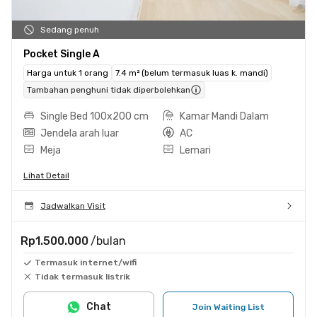
Sedang penuh
Pocket Single A
Harga untuk 1 orang
7.4 m² (belum termasuk luas k. mandi)
Tambahan penghuni tidak diperbolehkan
Single Bed 100x200 cm
Kamar Mandi Dalam
Jendela arah luar
AC
Meja
Lemari
Lihat Detail
Jadwalkan Visit
Rp1.500.000
/bulan
Termasuk internet/wifi
Tidak termasuk listrik
Chat
Join Waiting List