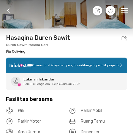
7 Agt 26 - Belum tahu
+
9
Ope
Foto
Fasilitas bersama
Lokasi
Kamar
Atura
Hasaqina Duren Sawit
Duren Sawit, Malaka Sari
Coliving
Operasional & layanan penghuni ditangani pemilik properti
Lukman Iskandar
Pemilik/Pengelola
•
Sejak Januari 2022
Fasilitas bersama
Wifi
Parkir Mobil
Parkir Motor
Ruang Tamu
Area Jemur
Dispenser