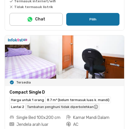
Termasuk internet/wifi
Tidak termasuk listrik
Chat
Pilih
Tersedia
Compact Single D
Harga untuk 1 orang
8.7 m² (belum termasuk luas k. mandi)
Lantai 2
Tambahan penghuni tidak diperbolehkan
Single Bed 100x200 cm
Kamar Mandi Dalam
Jendela arah luar
AC