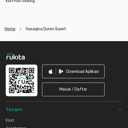
Kost Pulo Gadung
Home
Hasaqina Duren Sawit
Footer
Download Aplikasi
Masuk / Daftar
Tenant
Kost