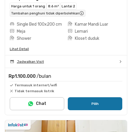
Harga untuk 1 orang
8.6 m²
Lantai 2
Tambahan penghuni tidak diperbolehkan
Single Bed 100x200 cm
Kamar Mandi Luar
Meja
Lemari
Shower
Kloset duduk
Lihat Detail
Jadwalkan Visit
Rp1.100.000
/bulan
Termasuk internet/wifi
Tidak termasuk listrik
Chat
Pilih