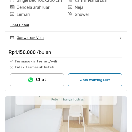
Single Bed 100x200 cm
Kamar Mandi Luar
Jendela arah luar
Meja
Lemari
Shower
Lihat Detail
Jadwalkan Visit
Rp1.150.000
/bulan
Termasuk internet/wifi
Tidak termasuk listrik
Chat
Join Waiting List