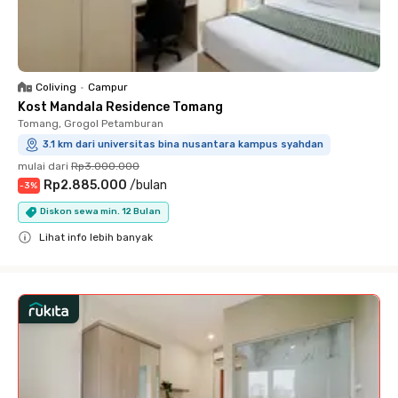
Coliving
•
Campur
Kost Mandala Residence Tomang
Tomang, Grogol Petamburan
3.1 km dari universitas bina nusantara kampus syahdan
mulai dari
Rp3.000.000
Rp2.885.000
/
bulan
-
3
%
Diskon sewa min. 12 Bulan
Lihat info lebih banyak
Close