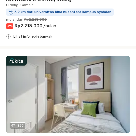
Cideng, Gambir
3.9 km dari universitas bina nusantara kampus syahdan
mulai dari
Rp2.268.000
Rp2.218.000
/
bulan
-
2
%
Lihat info lebih banyak
Close
360