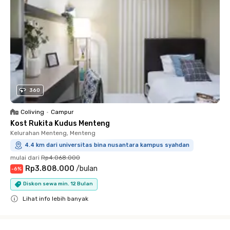
360
Coliving
•
Campur
Kost Rukita Kudus Menteng
Kelurahan Menteng, Menteng
4.4 km dari universitas bina nusantara kampus syahdan
mulai dari
Rp4.068.000
Rp3.808.000
/
bulan
-
6
%
Diskon sewa min. 12 Bulan
Lihat info lebih banyak
Close