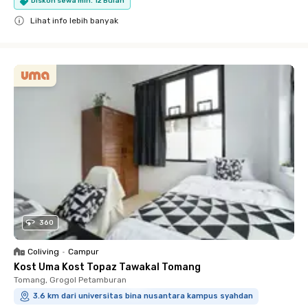
Diskon sewa min. 12 Bulan
Lihat info lebih banyak
Close
360
Coliving
•
Campur
Kost Uma Kost Topaz Tawakal Tomang
Tomang, Grogol Petamburan
3.6 km dari universitas bina nusantara kampus syahdan