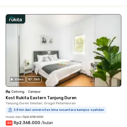
Close
Video
360
Coliving
•
Campur
Kost Rukita Eastern Tanjung Duren
Tanjung Duren Selatan, Grogol Petamburan
2.8 km dari universitas bina nusantara kampus syahdan
mulai dari
Rp2.518.000
Rp2.368.000
/
bulan
-
5
%