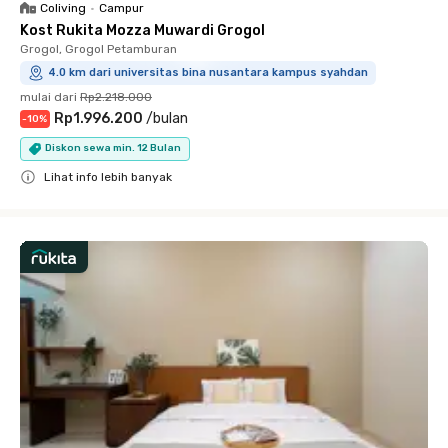
Coliving
•
Campur
Kost Rukita Mozza Muwardi Grogol
Grogol, Grogol Petamburan
4.0 km dari universitas bina nusantara kampus syahdan
mulai dari
Rp2.218.000
Rp1.996.200
/
bulan
-
10
%
Diskon sewa min. 12 Bulan
Lihat info lebih banyak
Close