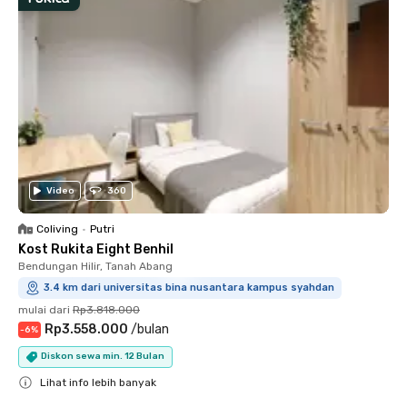
Video
360
Coliving
•
Putri
Kost Rukita Eight Benhil
Bendungan Hilir, Tanah Abang
3.4 km dari universitas bina nusantara kampus syahdan
mulai dari
Rp3.818.000
Rp3.558.000
/
bulan
-
6
%
Diskon sewa min. 12 Bulan
Lihat info lebih banyak
Close