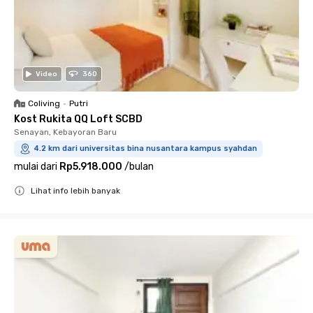
Video
360
Coliving
•
Putri
Kost Rukita QQ Loft SCBD
Senayan, Kebayoran Baru
4.2 km dari universitas bina nusantara kampus syahdan
mulai dari
Rp5.918.000
/
bulan
Lihat info lebih banyak
Close