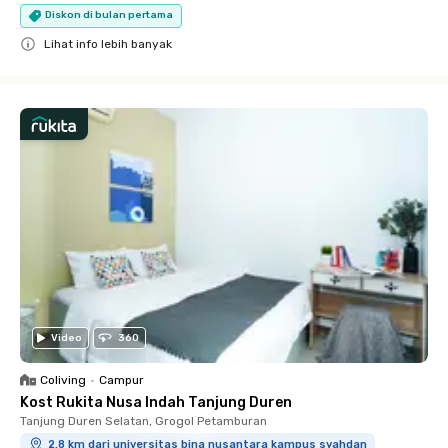
Diskon di bulan pertama
Lihat info lebih banyak
Close
Video
360
Coliving
•
Campur
Kost Rukita Nusa Indah Tanjung Duren
Tanjung Duren Selatan, Grogol Petamburan
2.8 km dari universitas bina nusantara kampus syahdan