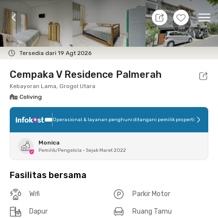
10 Agt 26 - Belum tahu
+
6
Ope
Foto
Fasilitas bersama
Lokasi
Kamar
Atura
Tersedia dari 19 Agt 2026
Cempaka V Residence Palmerah
Kebayoran Lama, Grogol Utara
Coliving
Operasional & layanan penghuni ditangani pemilik properti
Monica
Pemilik/Pengelola
•
Sejak Maret 2022
Fasilitas bersama
Wifi
Parkir Motor
Dapur
Ruang Tamu