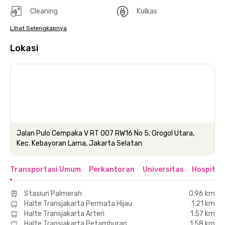
Cleaning
Kulkas
Lihat Selengkapnya
Lokasi
Jalan Pulo Cempaka V RT 007 RW16 No 5, Grogol Utara,
Kec. Kebayoran Lama, Jakarta Selatan
Transportasi Umum
Perkantoran
Universitas
Hospital
Stasiun Palmerah
0.96 km
Halte Transjakarta Permata Hijau
1.21 km
Halte Transjakarta Arteri
1.57 km
Halte Transjakarta Petamburan
1.58 km