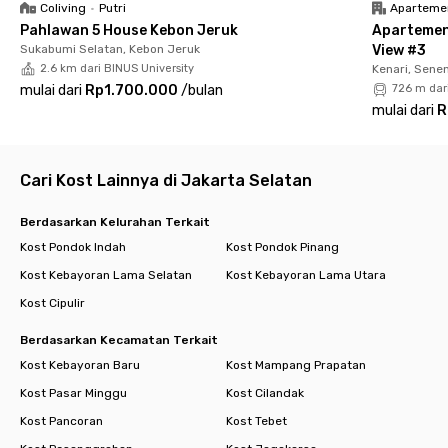
Coliving
•
Putri
Aparteme
Pahlawan 5 House Kebon Jeruk
Apartemen
Ingin hangout ke mal? Plaza Senayan maupun Senayan City
Sukabumi Selatan, Kebon Jeruk
View #3
bisa dicapai dalam 10 menit, atau mampir ke Mal Taman
2.6 km dari BINUS University
Kenari, Sene
Anggrek dan Central Park hanya 15 menit berkendara. Nggak
mulai dari
Rp1.700.000
/
bulan
726 m dar
perlu takut kesulitan menemukan kebutuhan sehari-hari atau
mulai dari
R
bulanan karena kost Palmerah ini dekat mini market juga Pasar
Palmerah.
Cempaka V Residence Palmerah menyediakan kamar yang
sudah berfurnitur lengkap dengan Wi-Fi dan TV. Kamu juga bisa
Cari Kost Lainnya di Jakarta Selatan
memilih kamar dengan kamar mandi dalam atau luar. Fasilitas
lain yang bisa kamu nikmati adalah dapur bersama, area makan,
Berdasarkan Kelurahan Terkait
area komunal, tempat parkir motor, dan jasa pembersihan
Kost Pondok Indah
Kost Pondok Pinang
kamar.
Kost Kebayoran Lama Selatan
Kost Kebayoran Lama Utara
Asyik banget, kan? Langsung pesan kamar incaranmu sebelum
Kost Cipulir
kehabisan!
Cari kost lain di Jakarta Barat.
Berdasarkan Kecamatan Terkait
Kost Kebayoran Baru
Kost Mampang Prapatan
Kost Pasar Minggu
Kost Cilandak
Kost Pancoran
Kost Tebet