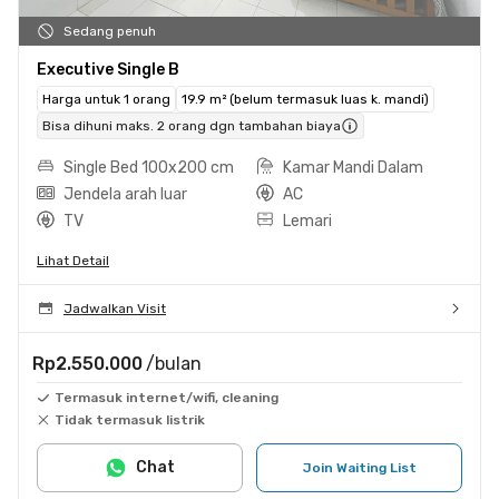
Sedang penuh
Executive Single B
Harga untuk 1 orang
19.9 m² (belum termasuk luas k. mandi)
Bisa dihuni maks. 2 orang dgn tambahan biaya
Single Bed 100x200 cm
Kamar Mandi Dalam
Jendela arah luar
AC
TV
Lemari
Lihat Detail
Jadwalkan Visit
Rp2.550.000
/bulan
Termasuk internet/wifi, cleaning
Tidak termasuk listrik
Chat
Join Waiting List