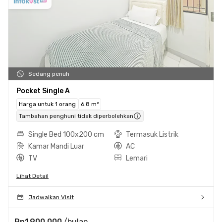
Sedang penuh
Pocket Single A
Harga untuk 1 orang
6.8 m²
Tambahan penghuni tidak diperbolehkan
Single Bed 100x200 cm
Termasuk Listrik
Kamar Mandi Luar
AC
TV
Lemari
Lihat Detail
Jadwalkan Visit
Rp1.900.000
/bulan