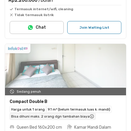
Rp2.200.000
/bulan
Termasuk internet/wifi, cleaning
Tidak termasuk listrik
Chat
Join Waiting List
Sedang penuh
Compact Double B
Harga untuk 1 orang
9.1 m² (belum termasuk luas k. mandi)
Bisa dihuni maks. 2 orang dgn tambahan biaya
Queen Bed 160x200 cm
Kamar Mandi Dalam