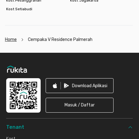
Kost Pesanggrahan
Kost Jagakarsa
Kost Setiabudi
Home
Cempaka V Residence Palmerah
Footer
Download Aplikasi
Masuk / Daftar
Tenant
Kost