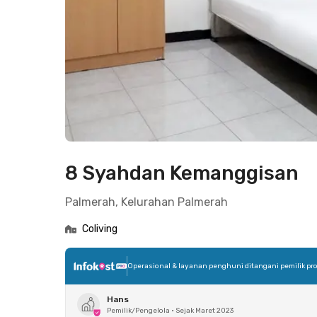
8 Syahdan Kemanggisan
Palmerah, Kelurahan Palmerah
Coliving
Operasional & layanan penghuni ditangani pemilik pro
Hans
Pemilik/Pengelola
•
Sejak Maret 2023