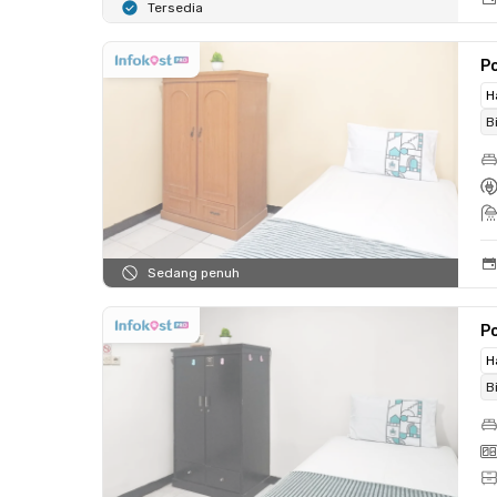
Tersedia
Po
H
B
Sedang penuh
Po
H
B