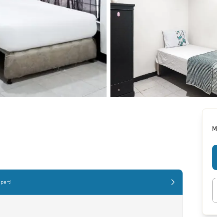
M
perti