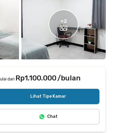
+
2
Rp1.100.000
/bulan
ulai dari
Termasuk internet/wifi, cleaning
Lihat Tipe Kamar
Chat