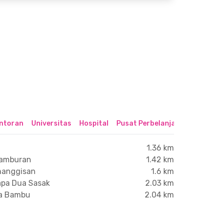
ntoran
Universitas
Hospital
Pusat Perbelanjaan & Hibura
1.36 km
tamburan
1.42 km
manggisan
1.6 km
lapa Dua Sasak
2.03 km
ta Bambu
2.04 km