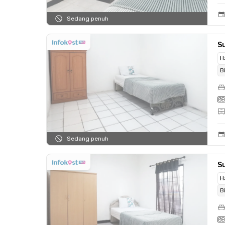
Sedang penuh
Su
H
B
Sedang penuh
Su
H
B