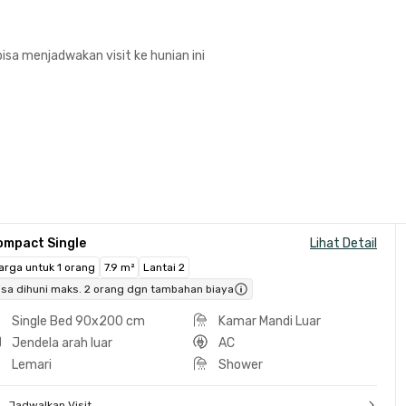
isa menjadwakan visit ke hunian ini
ompact Single
Lihat Detail
arga untuk 1 orang
7.9 m²
Lantai 2
isa dihuni maks. 2 orang dgn tambahan biaya
Single Bed 90x200 cm
Kamar Mandi Luar
Jendela arah luar
AC
Lemari
Shower
Jadwalkan Visit