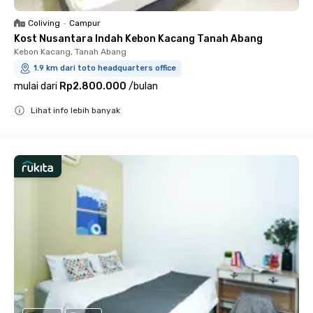
Coliving
•
Campur
Kost Nusantara Indah Kebon Kacang Tanah Abang
Kebon Kacang, Tanah Abang
1.9 km dari toto headquarters office
mulai dari
Rp2.800.000
/
bulan
Lihat info lebih banyak
Close