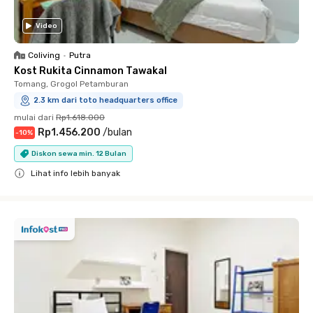
Video
Coliving
•
Putra
Kost Rukita Cinnamon Tawakal
Tomang, Grogol Petamburan
2.3 km dari toto headquarters office
mulai dari
Rp1.618.000
Rp1.456.200
/
bulan
-
10
%
Diskon sewa min. 12 Bulan
Lihat info lebih banyak
Close