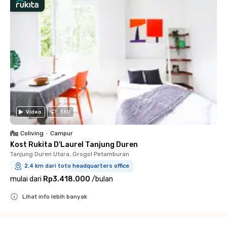
Video
360
Coliving
•
Campur
Kost Rukita D'Laurel Tanjung Duren
Tanjung Duren Utara, Grogol Petamburan
2.4 km dari toto headquarters office
mulai dari
Rp3.418.000
/
bulan
Lihat info lebih banyak
Close