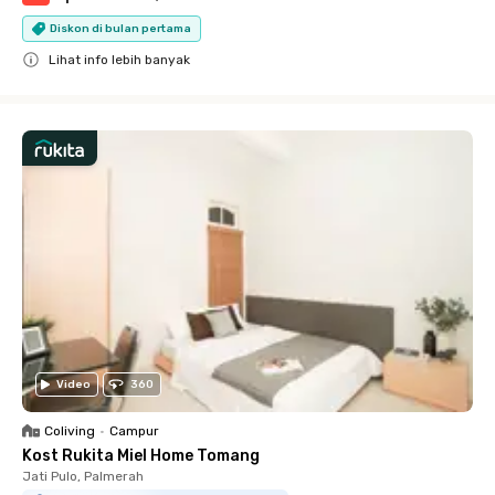
Diskon di bulan pertama
Lihat info lebih banyak
Close
Video
360
Coliving
•
Campur
Kost Rukita Miel Home Tomang
Jati Pulo, Palmerah