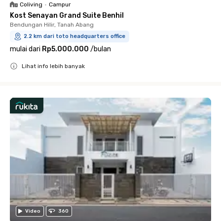
Coliving
•
Campur
Kost Senayan Grand Suite Benhil
Bendungan Hilir, Tanah Abang
2.2 km dari toto headquarters office
mulai dari
Rp5.000.000
/
bulan
Lihat info lebih banyak
Close
Video
360