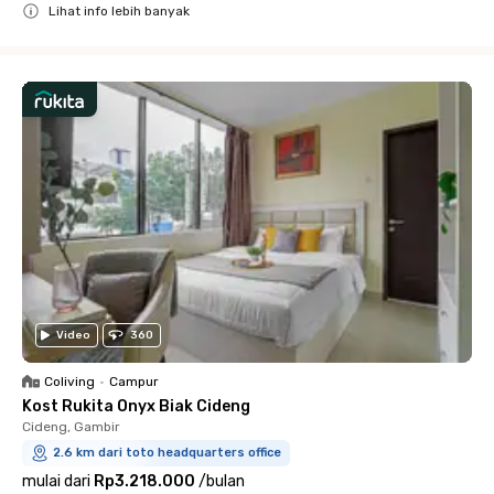
Lihat info lebih banyak
Close
Video
360
Coliving
•
Campur
Kost Rukita Onyx Biak Cideng
Cideng, Gambir
2.6 km dari toto headquarters office
mulai dari
Rp3.218.000
/
bulan