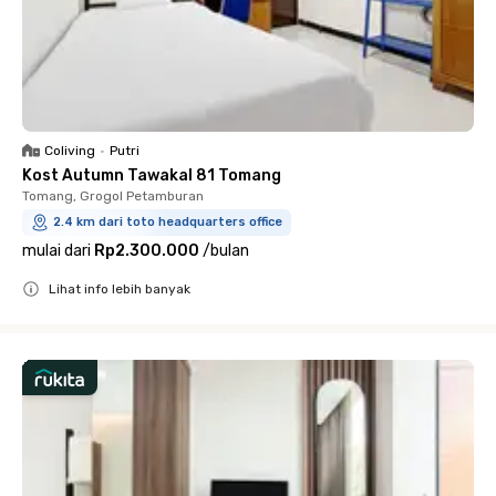
Coliving
•
Putri
Kost Autumn Tawakal 81 Tomang
Tomang, Grogol Petamburan
2.4 km dari toto headquarters office
mulai dari
Rp2.300.000
/
bulan
Lihat info lebih banyak
Close