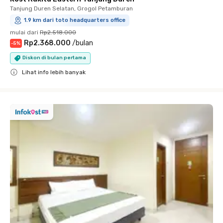
Tanjung Duren Selatan, Grogol Petamburan
1.9 km dari toto headquarters office
mulai dari
Rp2.518.000
Rp2.368.000
/
bulan
-
5
%
Diskon di bulan pertama
Lihat info lebih banyak
Close