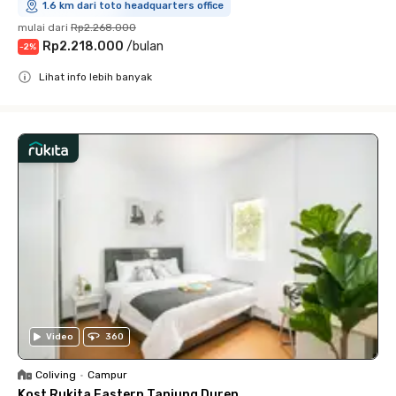
1.6 km dari toto headquarters office
mulai dari
Rp2.268.000
Rp2.218.000
/
bulan
-
2
%
Lihat info lebih banyak
Close
Video
360
Coliving
•
Campur
Kost Rukita Eastern Tanjung Duren