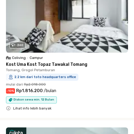
360
Coliving
•
Campur
Kost Uma Kost Topaz Tawakal Tomang
Tomang, Grogol Petamburan
2.2 km dari toto headquarters office
mulai dari
Rp2.018.000
Rp1.816.200
/
bulan
-
10
%
Diskon sewa min. 12 Bulan
Lihat info lebih banyak
Close