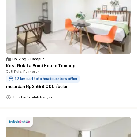
Coliving
•
Campur
Kost Rukita Sumi House Tomang
Jati Pulo, Palmerah
1.2 km dari toto headquarters office
mulai dari
Rp2.668.000
/
bulan
Lihat info lebih banyak
Close