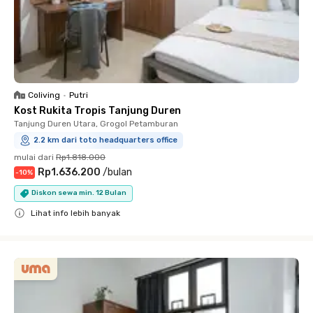
Coliving
•
Putri
Kost Rukita Tropis Tanjung Duren
Tanjung Duren Utara, Grogol Petamburan
2.2 km dari toto headquarters office
mulai dari
Rp1.818.000
Rp1.636.200
/
bulan
-
10
%
Diskon sewa min. 12 Bulan
Lihat info lebih banyak
Close