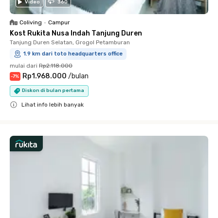
Video
360
Coliving
•
Campur
Kost Rukita Nusa Indah Tanjung Duren
Tanjung Duren Selatan, Grogol Petamburan
1.9 km dari toto headquarters office
mulai dari
Rp2.118.000
Rp1.968.000
/
bulan
-
7
%
Diskon di bulan pertama
Lihat info lebih banyak
Close