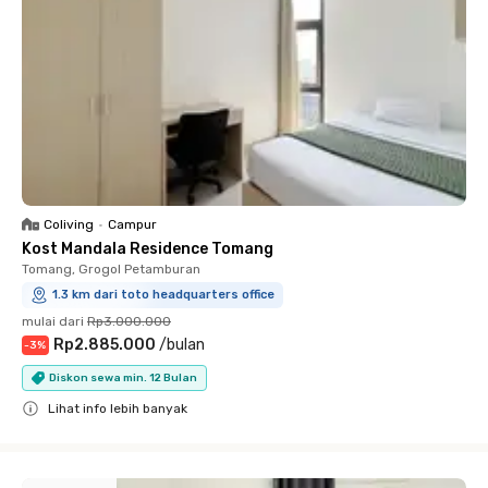
Coliving
•
Campur
Kost Mandala Residence Tomang
Tomang, Grogol Petamburan
1.3 km dari toto headquarters office
mulai dari
Rp3.000.000
Rp2.885.000
/
bulan
-
3
%
Diskon sewa min. 12 Bulan
Lihat info lebih banyak
Close