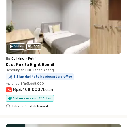
Video
360
Coliving
•
Putri
Kost Rukita Eight Benhil
Bendungan Hilir, Tanah Abang
3.3 km dari toto headquarters office
mulai dari
Rp3.668.000
Rp3.408.000
/
bulan
-
7
%
Diskon sewa min. 12 Bulan
Lihat info lebih banyak
Close