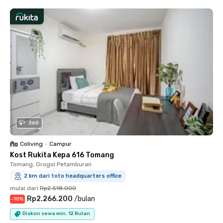
360
Coliving
•
Campur
Kost Rukita Kepa 616 Tomang
Tomang, Grogol Petamburan
2 km dari toto headquarters office
mulai dari
Rp2.518.000
Rp2.266.200
/
bulan
-
10
%
Diskon sewa min. 12 Bulan