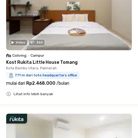
Video
360
Coliving
•
Campur
Kost Rukita Little House Tomang
Kota Bambu Utara, Palmerah
771 m dari toto headquarters office
mulai dari
Rp2.468.000
/
bulan
Lihat info lebih banyak
Close