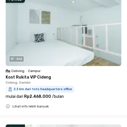
360
Coliving
•
Campur
Kost Rukita VIP Cideng
Cideng, Gambir
2.3 km dari toto headquarters office
mulai dari
Rp2.468.000
/
bulan
Lihat info lebih banyak
Close