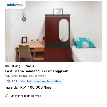
Coliving
•
Campur
Kost Graha Sandang C3 Kemanggisan
Kelurahan Palmerah, Palmerah
2.0 km dari toto headquarters office
mulai dari
Rp1.400.000
/
bulan
Lihat info lebih banyak
Close