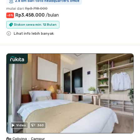
2.8 km dari toto headquarters office
mulai dari
Rp3.718.000
Rp3.458.000
/
bulan
-
6
%
Diskon sewa min. 12 Bulan
Lihat info lebih banyak
Close
Video
360
Coliving
•
Campur