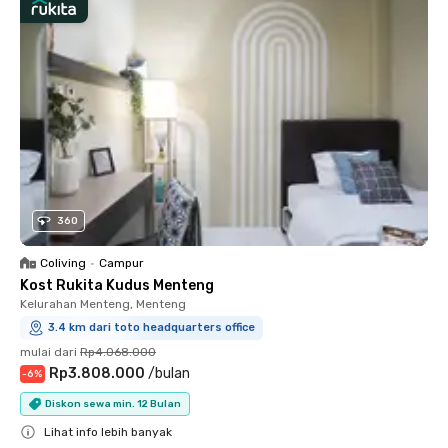
360
Coliving
•
Campur
Kost Rukita Kudus Menteng
Kelurahan Menteng, Menteng
3.4 km dari toto headquarters office
mulai dari
Rp4.068.000
Rp3.808.000
/
bulan
-
6
%
Diskon sewa min. 12 Bulan
Lihat info lebih banyak