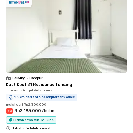
Coliving
•
Campur
Kost Kost 21 Residence Tomang
Tomang, Grogol Petamburan
1.3 km dari toto headquarters office
mulai dari
Rp2.300.000
Rp2.185.000
/
bulan
-
5
%
Diskon sewa min. 12 Bulan
Lihat info lebih banyak