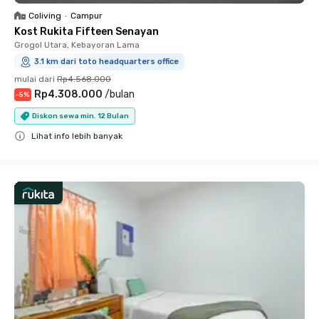
Coliving
•
Campur
Kost Rukita Fifteen Senayan
Grogol Utara, Kebayoran Lama
3.1 km dari toto headquarters office
mulai dari
Rp4.568.000
Rp4.308.000
/
bulan
-
5
%
Diskon sewa min. 12 Bulan
Lihat info lebih banyak
Close