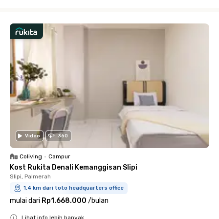
Close
Video
360
Coliving
•
Campur
Kost Rukita Denali Kemanggisan Slipi
Slipi, Palmerah
1.4 km dari toto headquarters office
mulai dari
Rp1.668.000
/
bulan
Lihat info lebih banyak