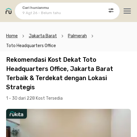
Cari hunianmu
9 Agt 26 - Belum tahu
Ope
Home
Jakarta Barat
Palmerah
Toto Headquarters Office
Rekomendasi Kost Dekat Toto
Headquarters Office, Jakarta Barat
Terbaik & Terdekat dengan Lokasi
Strategis
1 - 30 dari 228 Kost
Tersedia