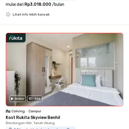
mulai dari
Rp3.018.000
/
bulan
Lihat info lebih banyak
Close
Video
360
Coliving
•
Campur
Kost Rukita Skyview Benhil
Bendungan Hilir, Tanah Abang