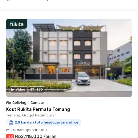
Close
Video
360
Coliving
•
Campur
Kost Rukita Permata Tomang
Tomang, Grogol Petamburan
2.0 km dari toto headquarters office
mulai dari
Rp2.218.000
Rp2.118.000
/
bulan
-
4
%