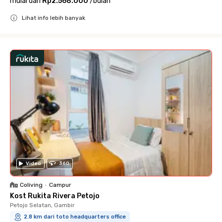
mulai dari
Rp2.568.000
/
bulan
Lihat info lebih banyak
Close
Video
360
Coliving
•
Campur
Kost Rukita Rivera Petojo
Petojo Selatan, Gambir
2.8 km dari toto headquarters office