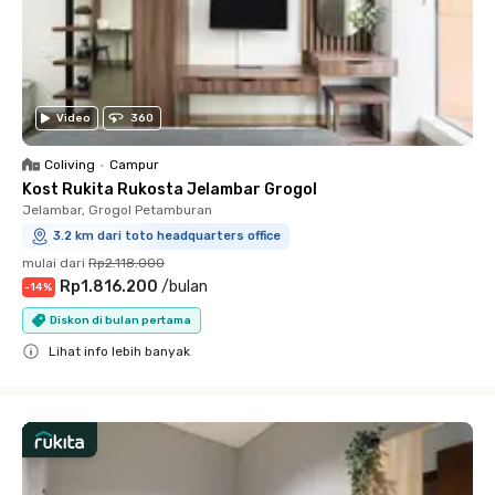
Video
360
Coliving
•
Campur
Kost Rukita Rukosta Jelambar Grogol
Jelambar, Grogol Petamburan
3.2 km dari toto headquarters office
mulai dari
Rp2.118.000
Rp1.816.200
/
bulan
-
14
%
Diskon di bulan pertama
Lihat info lebih banyak
Close