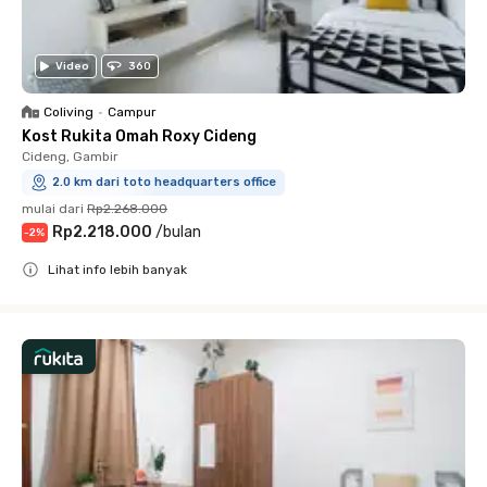
Video
360
Coliving
•
Campur
Kost Rukita Omah Roxy Cideng
Cideng, Gambir
2.0 km dari toto headquarters office
mulai dari
Rp2.268.000
Rp2.218.000
/
bulan
-
2
%
Lihat info lebih banyak
Close