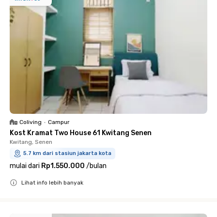
Coliving
•
Campur
Kost Kramat Two House 61 Kwitang Senen
Kwitang, Senen
5.7 km dari stasiun jakarta kota
mulai dari
Rp1.550.000
/
bulan
Lihat info lebih banyak
Close