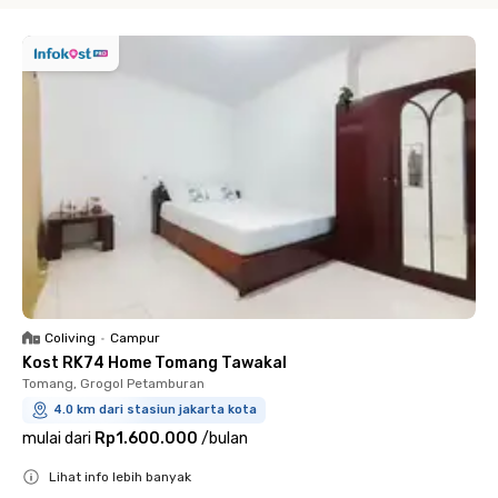
Coliving
•
Campur
Kost RK74 Home Tomang Tawakal
Tomang, Grogol Petamburan
4.0 km dari stasiun jakarta kota
mulai dari
Rp1.600.000
/
bulan
Lihat info lebih banyak