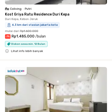
Coliving
•
Putri
Kost Griya Ratu Residence Duri Kepa
Duri Kepa, Kebon Jeruk
6.3 km dari stasiun jakarta kota
mulai dari
Rp1.600.000
Rp1.485.000
/
bulan
-
7
%
Diskon sewa min. 12 Bulan
Lihat info lebih banyak
Close