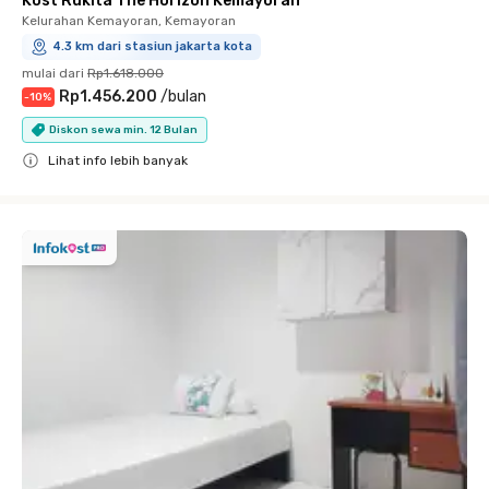
Kost Rukita The Horizon Kemayoran
Kelurahan Kemayoran, Kemayoran
4.3 km dari stasiun jakarta kota
mulai dari
Rp1.618.000
Rp1.456.200
/
bulan
-
10
%
Diskon sewa min. 12 Bulan
Lihat info lebih banyak
Close