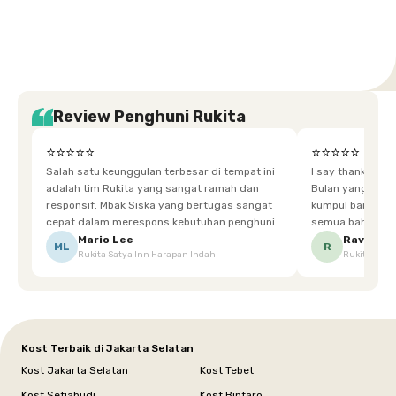
Jakarta
Jakarta
Jawa
Jakarta
Jawa
Sumatera
Selatan
Banten
Selatan
Barat
Barat
Bali
Yogyakarta
Tengah
Utara
Review Penghuni Rukita
⭐⭐⭐⭐⭐
⭐⭐⭐⭐⭐
Salah satu keunggulan terbesar di tempat ini
I say thankyou s
adalah tim Rukita yang sangat ramah dan
Bulan yang super happy! banyak tem
responsif. Mbak Siska yang bertugas sangat
kumpul bareng mak
cepat dalam merespons kebutuhan penghuni.
semua bahagia ad
Ketika saya meminta keset karena sempat
mgkn saran dari air aja & kebersihan lebih di
Mario Lee
Ravena
ML
R
Rukita Satya Inn Harapan Indah
Rukita Dimi
terpeleset, permintaan tersebut langsung
tingkatka
dipenuhi dengan cepat. Terima kasih Mbak
Siska.
Kost Terbaik di Jakarta Selatan
Kost Jakarta Selatan
Kost Tebet
Kost Setiabudi
Kost Bintaro