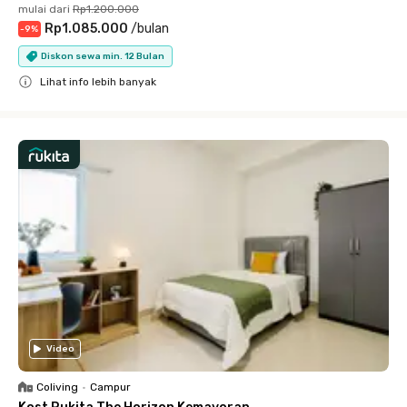
mulai dari
Rp1.200.000
Rp1.085.000
/
bulan
-
9
%
Diskon sewa min. 12 Bulan
Lihat info lebih banyak
Close
Video
Coliving
•
Campur