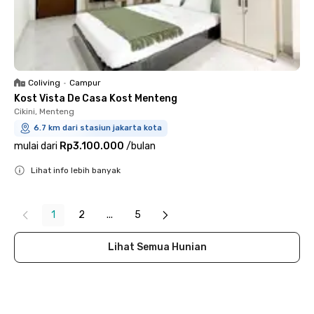
Coliving
•
Campur
Kost Vista De Casa Kost Menteng
Cikini, Menteng
6.7 km dari stasiun jakarta kota
mulai dari
Rp3.100.000
/
bulan
Lihat info lebih banyak
Close
1
2
...
5
Lihat Semua Hunian