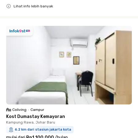
Lihat info lebih banyak
Close
Coliving
•
Campur
Kost Dumastay Kemayoran
Kampung Rawa, Johar Baru
6.2 km dari stasiun jakarta kota
mulai dari
Rp1.100.000
/
bulan