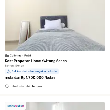
Coliving
•
Putri
Kost Prapatan Home Kwitang Senen
Senen, Senen
5.4 km dari stasiun jakarta kota
mulai dari
Rp1.700.000
/
bulan
Lihat info lebih banyak
Close