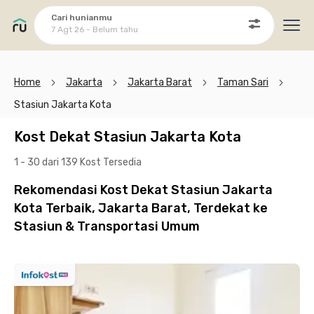
Cari hunianmu
7 Agt 26 - Belum tahu
Ope
Home
Jakarta
Jakarta Barat
Taman Sari
Stasiun Jakarta Kota
Kost Dekat Stasiun Jakarta Kota
1 - 30 dari 139 Kost
Tersedia
Rekomendasi Kost Dekat Stasiun Jakarta
Kota Terbaik, Jakarta Barat, Terdekat ke
Stasiun & Transportasi Umum