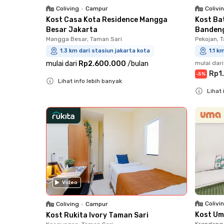
Coliving
•
Campur
Colivi
Kost Casa Kota Residence Mangga
Kost Ba
Besar Jakarta
Banden
Mangga Besar, Taman Sari
Pekojan, 
1.3 km dari stasiun jakarta kota
1.1 k
mulai dari
Rp2.600.000
/
bulan
mulai dari
Rp1
-
5
%
Lihat info lebih banyak
Lihat 
Close
Close
Video
Colivi
Coliving
•
Campur
Kost Um
Kost Rukita Ivory Taman Sari
Krendang