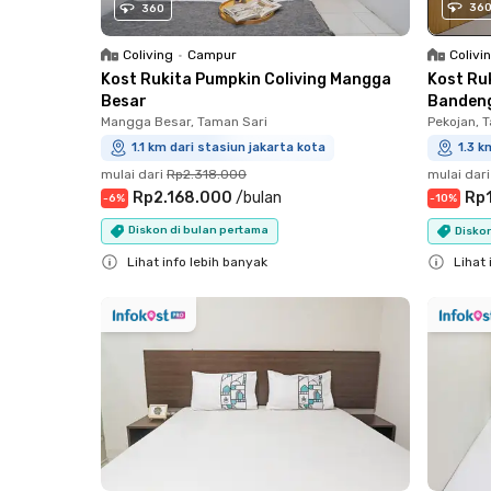
36
360
Coliving
•
Campur
Colivi
Kost Rukita Pumpkin Coliving Mangga
Kost Ru
Besar
Banden
Mangga Besar, Taman Sari
Pekojan, 
1.1 km dari stasiun jakarta kota
1.3 k
mulai dari
Rp2.318.000
mulai dari
Rp2.168.000
/
bulan
Rp
-
6
%
-
10
%
Diskon di bulan pertama
Diskon
Lihat info lebih banyak
Lihat 
Close
Close