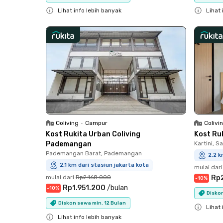
Lihat info lebih banyak
Lihat 
Close
Close
Coliving
•
Campur
Colivi
Kost Rukita Urban Coliving
Kost Ru
Pademangan
Kartini, 
Pademangan Barat, Pademangan
2.2 k
2.1 km dari stasiun jakarta kota
mulai dari
mulai dari
Rp2.168.000
Rp
-
10
%
Rp1.951.200
/
bulan
-
10
%
Diskon
Diskon sewa min. 12 Bulan
Lihat 
Lihat info lebih banyak
Close