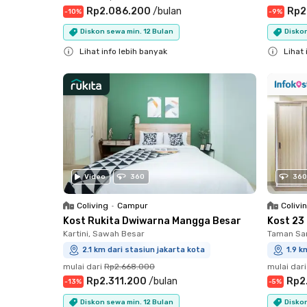
Rp2.086.200
/
bulan
Rp2
-
10
%
-
9
%
Diskon sewa min. 12 Bulan
Diskon
Lihat info lebih banyak
Lihat 
Close
Close
Video
360
360
Coliving
•
Campur
Colivi
Kost Rukita Dwiwarna Mangga Besar
Kost 23
Kartini, Sawah Besar
Taman Sar
2.1 km dari stasiun jakarta kota
1.9 k
mulai dari
Rp2.668.000
mulai dari
Rp2.311.200
/
bulan
Rp2
-
13
%
-
5
%
Diskon sewa min. 12 Bulan
Diskon