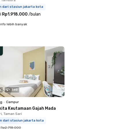
m dari stasiun jakarta kota
i
Rp1.918.000
/
bulan
info lebih banyak
o
360
ng
•
Campur
kita Keutamaan Gajah Mada
i, Taman Sari
m dari stasiun jakarta kota
Rp2.718.000