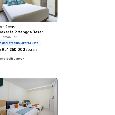
ng
•
Campur
yakarta 9 Mangga Besar
, Taman Sari
 dari stasiun jakarta kota
i
Rp1.250.000
/
bulan
info lebih banyak