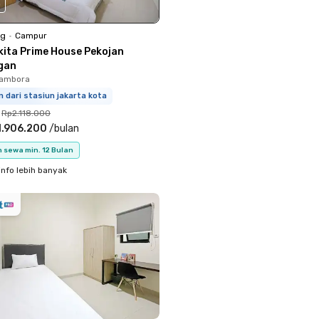
0
ng
•
Campur
kita Prime House Pekojan
gan
Tambora
m dari stasiun jakarta kota
Rp2.118.000
1.906.200
/
bulan
 sewa min. 12 Bulan
info lebih banyak