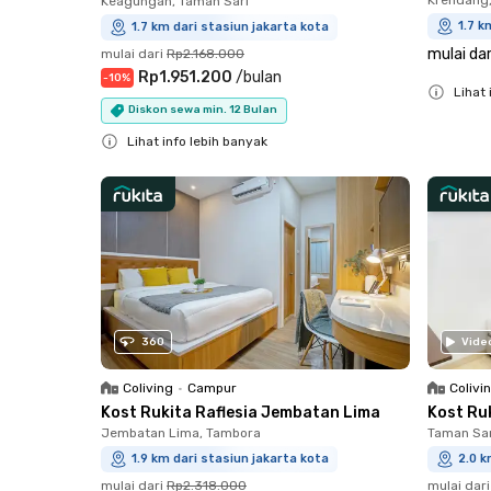
Keagungan, Taman Sari
1.7 k
1.7 km dari stasiun jakarta kota
mulai dar
mulai dari
Rp2.168.000
Rp1.951.200
/
bulan
-
10
%
Lihat 
Diskon sewa min. 12 Bulan
Close
Lihat info lebih banyak
Close
360
Vide
Coliving
•
Campur
Colivi
Kost Rukita Raflesia Jembatan Lima
Kost Ru
Jembatan Lima, Tambora
Taman Sar
1.9 km dari stasiun jakarta kota
2.0 k
mulai dari
Rp2.318.000
mulai dari