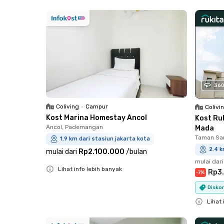
Close
36
Coliving
•
Campur
Colivi
Kost Marina Homestay Ancol
Kost Ru
Ancol, Pademangan
Mada
Taman Sar
1.9 km dari stasiun jakarta kota
2.4 k
mulai dari
Rp2.100.000
/
bulan
mulai dari
Lihat info lebih banyak
Rp3
-
7
%
Close
Diskon
Lihat 
Close