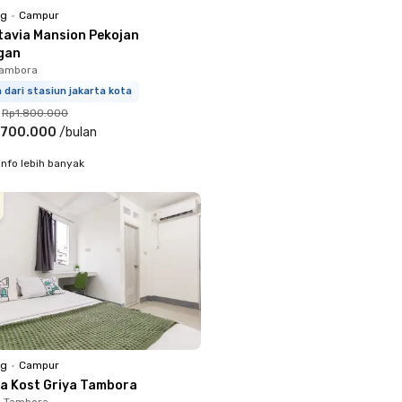
ng
•
Campur
tavia Mansion Pekojan
gan
Tambora
m dari stasiun jakarta kota
Rp1.800.000
.700.000
/
bulan
info lebih banyak
ng
•
Campur
a Kost Griya Tambora
, Tambora