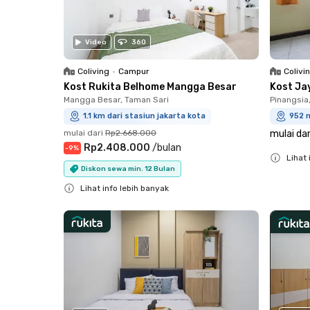
Video
360
Coliving
•
Campur
Colivi
Kost Rukita Belhome Mangga Besar
Kost Ja
Mangga Besar, Taman Sari
Pinangsia
1.1 km dari stasiun jakarta kota
952 m
mulai dari
Rp2.668.000
mulai dar
Rp2.408.000
/
bulan
-
9
%
Lihat 
Diskon sewa min. 12 Bulan
Close
Lihat info lebih banyak
Close