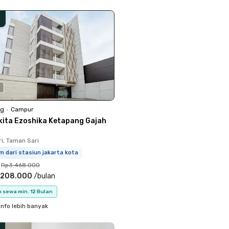
0
ng
•
Campur
kita Ezoshika Ketapang Gajah
i, Taman Sari
m dari stasiun jakarta kota
Rp3.468.000
.208.000
/
bulan
 sewa min. 12 Bulan
info lebih banyak