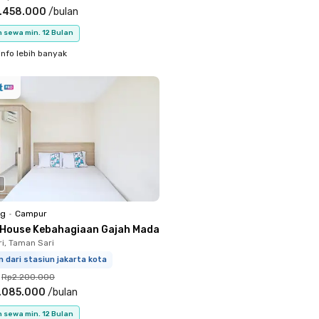
.458.000
/
bulan
 sewa min. 12 Bulan
info lebih banyak
ng
•
Campur
 House Kebahagiaan Gajah Mada
i, Taman Sari
m dari stasiun jakarta kota
Rp2.200.000
.085.000
/
bulan
 sewa min. 12 Bulan