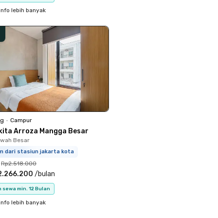
info lebih banyak
ng
•
Campur
kita Arroza Mangga Besar
Sawah Besar
m dari stasiun jakarta kota
Rp2.518.000
2.266.200
/
bulan
 sewa min. 12 Bulan
info lebih banyak