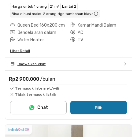
Harga untuk 1 orang
21 m²
Lantai 2
Bisa dihuni maks. 2 orang dgn tambahan biaya
Queen Bed 160x200 cm
Kamar Mandi Dalam
Jendela arah dalam
AC
Water Heater
TV
Lihat Detail
Jadwalkan Visit
Rp2.900.000
/bulan
Termasuk internet/wifi
Tidak termasuk listrik
Chat
Pilih