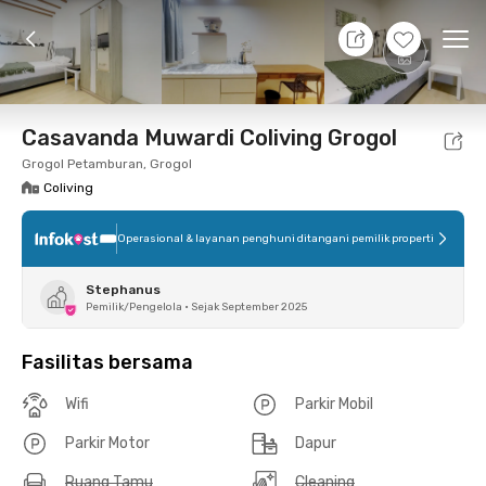
7 Agt 26 - Belum tahu
+
6
Ope
Foto
Fasilitas bersama
Lokasi
Kamar
Atura
Casavanda Muwardi Coliving Grogol
Grogol Petamburan, Grogol
Coliving
Operasional & layanan penghuni ditangani pemilik properti
Stephanus
Pemilik/Pengelola
•
Sejak September 2025
Fasilitas bersama
Wifi
Parkir Mobil
Parkir Motor
Dapur
Ruang Tamu
Cleaning