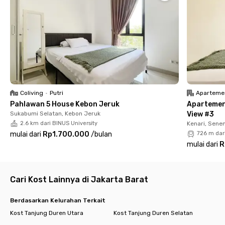
Lokasi Casavanda Muwardi sangat strategis di kawasan Grogol,
hanya 5 menit dari Mal Ciputra Jakarta (Citraland) dan dekat
dengan kampus ternama seperti Universitas Tarumanagara (9
menit) dan Universitas Trisakti (8 menit). Selain itu, pusat
bisnis dan hiburan seperti SOHO Podomoro City (7 menit), Mall
Taman Anggrek (7 menit), dan Central Park Mall (8 menit) juga
mudah dijangkau, menjadikan hunian ini pilihan ideal untuk
tinggal maupun beraktivitas di pusat Jakarta Barat.
Coliving
•
Putri
Aparteme
Pahlawan 5 House Kebon Jeruk
Apartemen
Sukabumi Selatan, Kebon Jeruk
View #3
2.6 km dari BINUS University
Kenari, Sene
mulai dari
Rp1.700.000
/
bulan
726 m dar
mulai dari
R
Cari Kost Lainnya di Jakarta Barat
Berdasarkan Kelurahan Terkait
Kost Tanjung Duren Utara
Kost Tanjung Duren Selatan