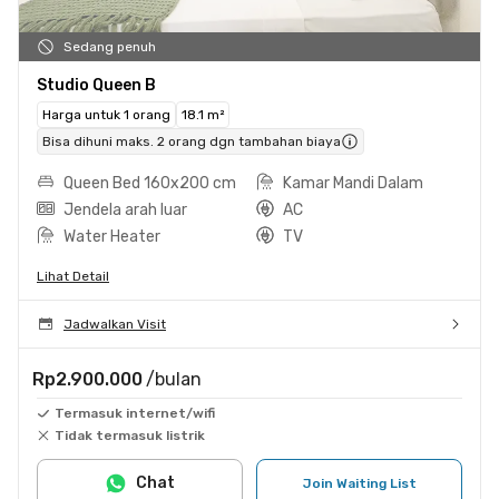
Sedang penuh
Studio Queen B
Harga untuk 1 orang
18.1 m²
Bisa dihuni maks. 2 orang dgn tambahan biaya
Queen Bed 160x200 cm
Kamar Mandi Dalam
Jendela arah luar
AC
Water Heater
TV
Lihat Detail
Jadwalkan Visit
Rp2.900.000
/bulan
Termasuk internet/wifi
Tidak termasuk listrik
Chat
Join Waiting List