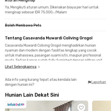
Aturan Menginap
Ya, Mengikuti aturan umum. Dikenakan biaya per hari untuk
menginap sebesar IDR 75.000,-/Malam
Boleh Membawa Pets
Tentang Casavanda Muwardi Coliving Grogol
Casavanda Muwardi Coliving Grogol menghadirkan hunian
nyaman dan modern dengan fasilitas lengkap yang cocok
untuk mahasiswa, pasangan suami istri, maupun profesional
muda. Setiap kamar sudah fully furnished dengan pilihan unit
ber-AC, dilengkapi TV maupun non-TV sesuai kebutuhan, serta
Lihat Selengkapnya
tersedia kamar mandi luar maupun kamar mandi dalam dengan
water heater untuk kenyamanan maksimal.
Ada info yang kurang tepat atau kendala lain
Laporkan
dengan hunian ini?
Fasilitas bersama yang tersedia antara lain WiFi cepat, area
parkir, serta dapur bersama dengan kompor, kitchen set, kulkas,
Hunian Lain Dekat Sini
dan dispenser, memudahkan Anda untuk beraktivitas sehari-
hari. Konsep coliving ini dirancang agar penghuni dapat
menikmati privasi sekaligus kesempatan untuk bersosialisasi
dengan sesama penghuni.