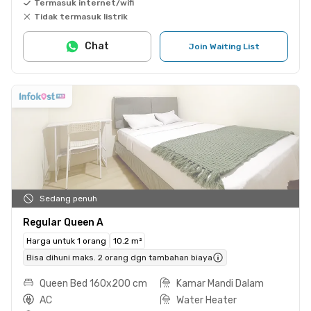
Termasuk internet/wifi
Tidak termasuk listrik
Chat
Join Waiting List
Sedang penuh
Regular Queen A
Harga untuk 1 orang
10.2 m²
Bisa dihuni maks. 2 orang dgn tambahan biaya
Queen Bed 160x200 cm
Kamar Mandi Dalam
AC
Water Heater