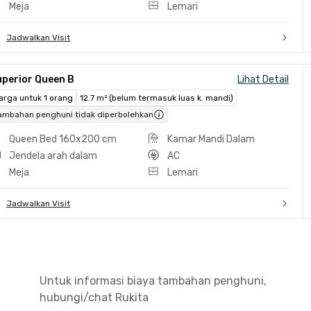
Meja
Lemari
Jadwalkan Visit
uperior Queen B
Lihat Detail
arga untuk 1 orang
12.7 m² (belum termasuk luas k. mandi)
ambahan penghuni tidak diperbolehkan
Queen Bed 160x200 cm
Kamar Mandi Dalam
Jendela arah dalam
AC
Meja
Lemari
Jadwalkan Visit
Untuk informasi biaya tambahan penghuni,
hubungi/chat Rukita