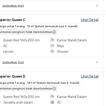
Jadwalkan Visit
uperior Queen C
Lihat Detail
arga untuk 1 orang
12 m² (belum termasuk luas k. mandi)
ambahan penghuni tidak diperbolehkan
Queen Bed 160x200 cm
Kamar Mandi Dalam
AC
Meja
Lemari
Shower
Jadwalkan Visit
uperior Queen D
Lihat Detail
arga untuk 1 orang
14.1 m² (belum termasuk luas k. mandi)
ambahan penghuni tidak diperbolehkan
Queen Bed 160x200 cm
Kamar Mandi Dalam
Jendela arah dalam
AC