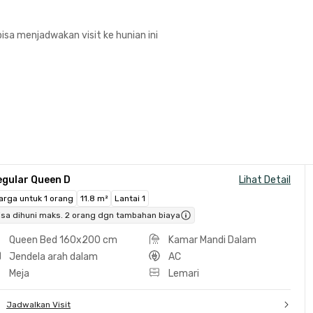
isa menjadwakan visit ke hunian ini
egular Queen D
Lihat Detail
arga untuk 1 orang
11.8 m²
Lantai 1
isa dihuni maks. 2 orang dgn tambahan biaya
Queen Bed 160x200 cm
Kamar Mandi Dalam
Jendela arah dalam
AC
Meja
Lemari
Jadwalkan Visit