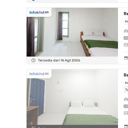
R
H
Tersedia dari 16 Agt 2026
R
H
T