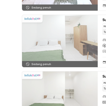
Sedang penuh
S
H
T
Sedang penuh
S
H
T