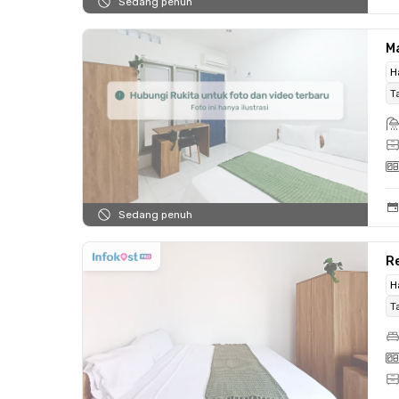
Sedang penuh
M
H
T
Sedang penuh
R
H
T