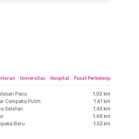
ntoran
Universitas
Hospital
Pusat Perbelanjaan & Hibura
ndasan Pacu
1.02 km
sar Cempaka Putih
1.41 km
wa Selatan
1.43 km
ur
1.48 km
mpaka Baru
1.53 km