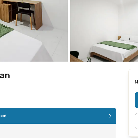
ran
M
perti