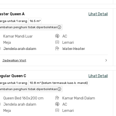
aster Queen A
Lihat Detail
arga untuk 1 orang
16.5 m²
ambahan penghuni tidak diperbolehkan
Kamar Mandi Luar
AC
Meja
Lemari
Jendela arah dalam
Water Heater
Jadwalkan Visit
egular Queen C
Lihat Detail
arga untuk 1 orang
10.8 m² (belum termasuk luas k. mandi)
ambahan penghuni tidak diperbolehkan
Queen Bed 160x200 cm
Kamar Mandi Dalam
Jendela arah dalam
AC
Meja
Lemari