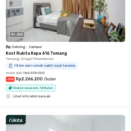
360
Coliving
•
Campur
Kost Rukita Kepa 616 Tomang
Tomang, Grogol Petamburan
1.8 km dari rumah sakit royal taruma
mulai dari
Rp2.518.000
Rp2.266.200
/
bulan
-
10
%
Diskon sewa min. 12 Bulan
Lihat info lebih banyak
Close