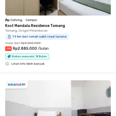
Coliving
•
Campur
Kost Mandala Residence Tomang
Tomang, Grogol Petamburan
1.9 km dari rumah sakit royal taruma
mulai dari
Rp3.000.000
Rp2.885.000
/
bulan
-
3
%
Diskon sewa min. 12 Bulan
Lihat info lebih banyak
Close