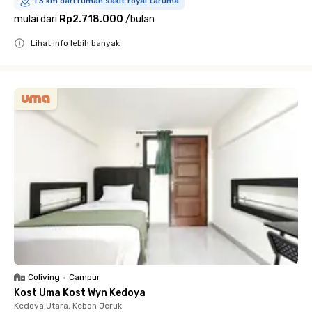
1.3 km dari rumah sakit royal taruma
mulai dari
Rp2.718.000
/
bulan
Lihat info lebih banyak
Close
Coliving
•
Campur
Kost Uma Kost Wyn Kedoya
Kedoya Utara, Kebon Jeruk