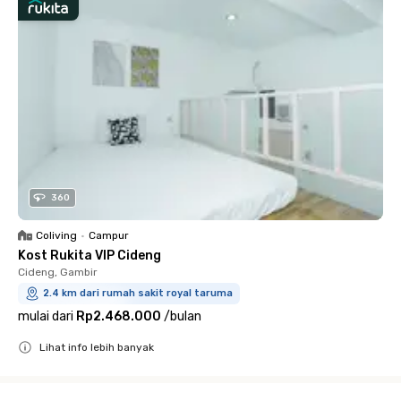
360
Coliving
•
Campur
Kost Rukita VIP Cideng
Cideng, Gambir
2.4 km dari rumah sakit royal taruma
mulai dari
Rp2.468.000
/
bulan
Lihat info lebih banyak
Close