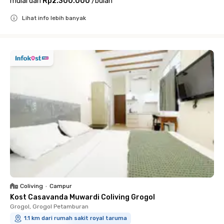
mulai dari
Rp2.300.000
/
bulan
Lihat info lebih banyak
Close
Coliving
•
Campur
Kost Casavanda Muwardi Coliving Grogol
Grogol, Grogol Petamburan
1.1 km dari rumah sakit royal taruma