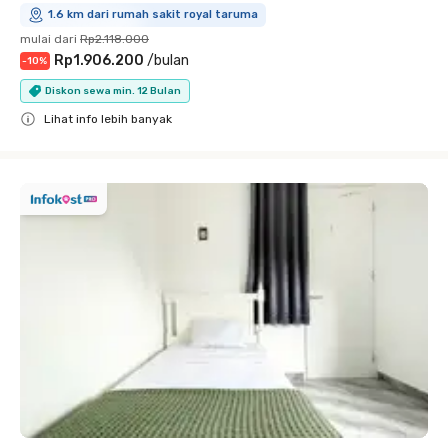
1.6 km dari rumah sakit royal taruma
mulai dari
Rp2.118.000
Rp1.906.200
/
bulan
-
10
%
Diskon sewa min. 12 Bulan
Lihat info lebih banyak
Close