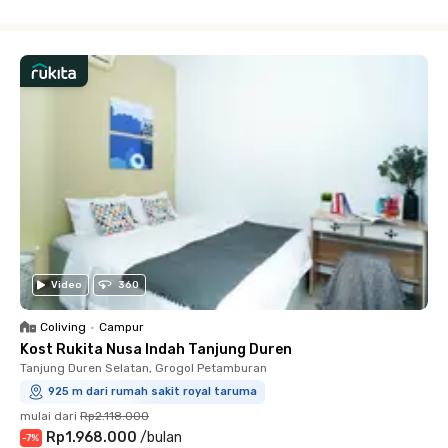
Close
Video
360
Coliving
•
Campur
Kost Rukita Nusa Indah Tanjung Duren
Tanjung Duren Selatan, Grogol Petamburan
925 m dari rumah sakit royal taruma
mulai dari
Rp2.118.000
Rp1.968.000
/
bulan
-
7
%