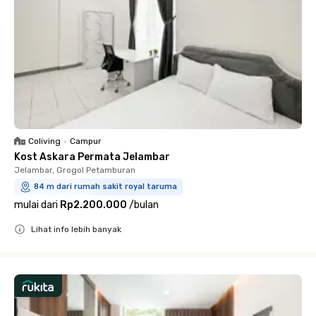
Coliving
•
Campur
Kost Askara Permata Jelambar
Jelambar, Grogol Petamburan
84 m dari rumah sakit royal taruma
mulai dari
Rp2.200.000
/
bulan
Lihat info lebih banyak
Close