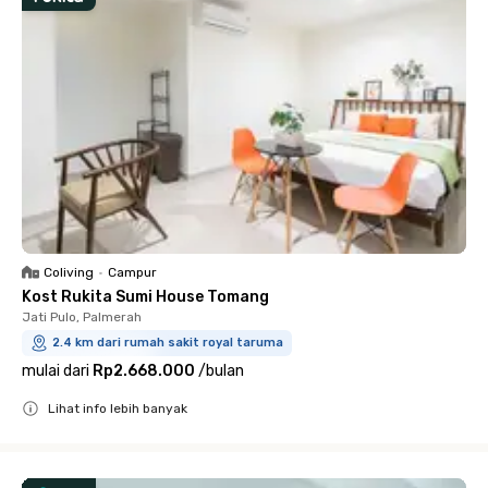
Coliving
•
Campur
Kost Rukita Sumi House Tomang
Jati Pulo, Palmerah
2.4 km dari rumah sakit royal taruma
mulai dari
Rp2.668.000
/
bulan
Lihat info lebih banyak
Close