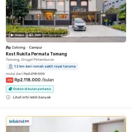
Video
360
Coliving
•
Campur
Kost Rukita Permata Tomang
Tomang, Grogol Petamburan
1.2 km dari rumah sakit royal taruma
mulai dari
Rp2.218.000
Rp2.118.000
/
bulan
-
4
%
Diskon di bulan pertama
Lihat info lebih banyak
Close