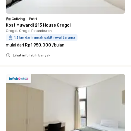
Coliving
•
Putri
Kost Muwardi 213 House Grogol
Grogol, Grogol Petamburan
1.3 km dari rumah sakit royal taruma
mulai dari
Rp1.950.000
/
bulan
Lihat info lebih banyak
Close