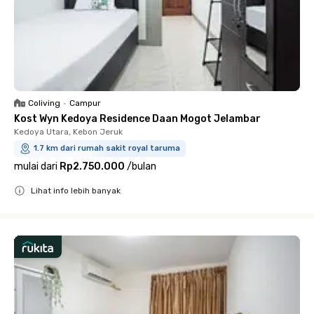
Coliving
•
Campur
Kost Wyn Kedoya Residence Daan Mogot Jelambar
Kedoya Utara, Kebon Jeruk
1.7 km dari rumah sakit royal taruma
mulai dari
Rp2.750.000
/
bulan
Lihat info lebih banyak
Close