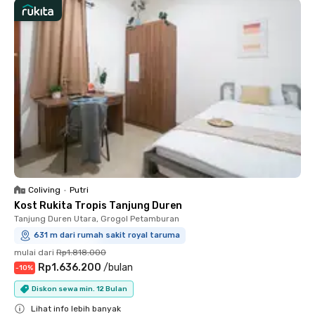
Coliving
•
Putri
Kost Rukita Tropis Tanjung Duren
Tanjung Duren Utara, Grogol Petamburan
631 m dari rumah sakit royal taruma
mulai dari
Rp1.818.000
Rp1.636.200
/
bulan
-
10
%
Diskon sewa min. 12 Bulan
Lihat info lebih banyak