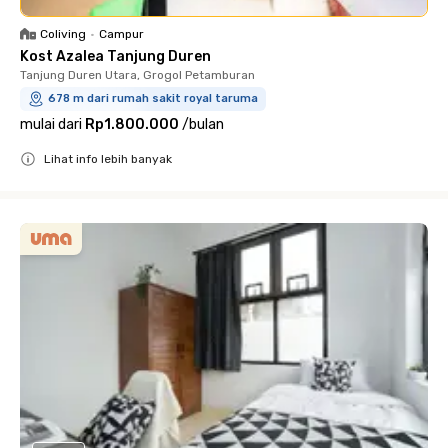
Coliving
•
Campur
Kost Azalea Tanjung Duren
Tanjung Duren Utara, Grogol Petamburan
678 m dari rumah sakit royal taruma
mulai dari
Rp1.800.000
/
bulan
Lihat info lebih banyak
Close