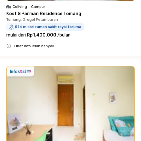
Coliving
•
Campur
Kost S Parman Residence Tomang
Tomang, Grogol Petamburan
574 m dari rumah sakit royal taruma
mulai dari
Rp1.400.000
/
bulan
Lihat info lebih banyak
Close