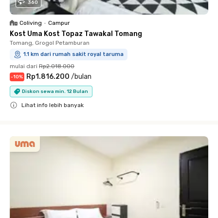
360
Coliving
•
Campur
Kost Uma Kost Topaz Tawakal Tomang
Tomang, Grogol Petamburan
1.1 km dari rumah sakit royal taruma
mulai dari
Rp2.018.000
Rp1.816.200
/
bulan
-
10
%
Diskon sewa min. 12 Bulan
Lihat info lebih banyak
Close