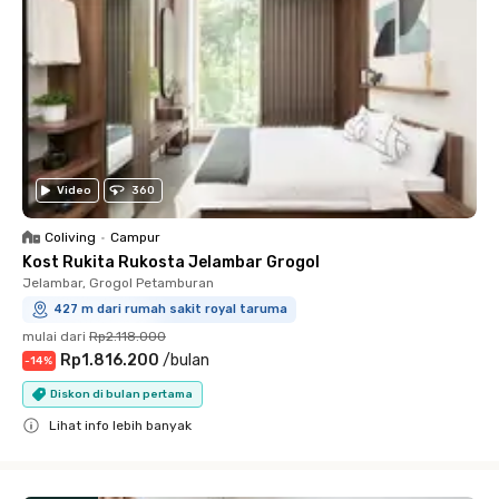
Video
360
Coliving
•
Campur
Kost Rukita Rukosta Jelambar Grogol
Jelambar, Grogol Petamburan
427 m dari rumah sakit royal taruma
mulai dari
Rp2.118.000
Rp1.816.200
/
bulan
-
14
%
Diskon di bulan pertama
Lihat info lebih banyak
Close