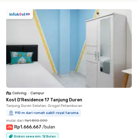
Coliving
•
Campur
Kost D'Residence 17 Tanjung Duren
Tanjung Duren Selatan, Grogol Petamburan
910 m dari rumah sakit royal taruma
mulai dari
Rp1.800.000
Rp1.666.667
/
bulan
-
7
%
Diskon sewa min. 12 Bulan