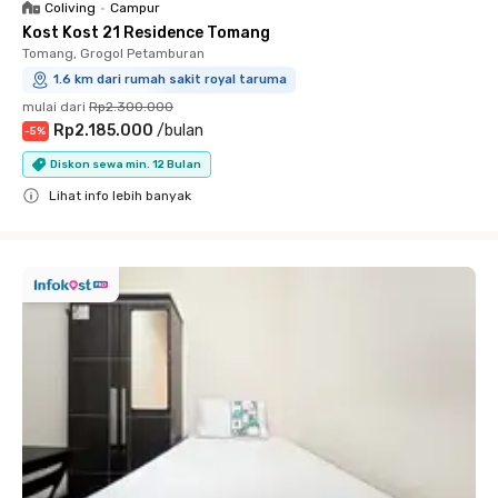
Coliving
•
Campur
Kost Kost 21 Residence Tomang
Tomang, Grogol Petamburan
1.6 km dari rumah sakit royal taruma
mulai dari
Rp2.300.000
Rp2.185.000
/
bulan
-
5
%
Diskon sewa min. 12 Bulan
Lihat info lebih banyak
Close