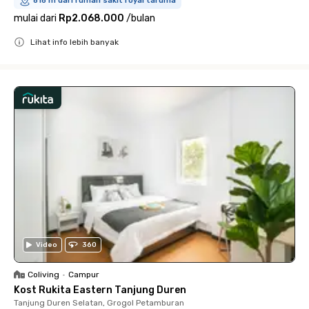
818 m dari rumah sakit royal taruma
mulai dari
Rp2.068.000
/
bulan
Lihat info lebih banyak
Close
Video
360
Coliving
•
Campur
Kost Rukita Eastern Tanjung Duren
Tanjung Duren Selatan, Grogol Petamburan