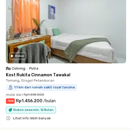
Video
Coliving
•
Putra
Kost Rukita Cinnamon Tawakal
Tomang, Grogol Petamburan
1.1 km dari rumah sakit royal taruma
mulai dari
Rp1.618.000
Rp1.456.200
/
bulan
-
10
%
Diskon sewa min. 12 Bulan
Lihat info lebih banyak
Close