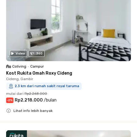
Video
360
Coliving
•
Campur
Kost Rukita Omah Roxy Cideng
Cideng, Gambir
2.3 km dari rumah sakit royal taruma
mulai dari
Rp2.268.000
Rp2.218.000
/
bulan
-
2
%
Lihat info lebih banyak
Close