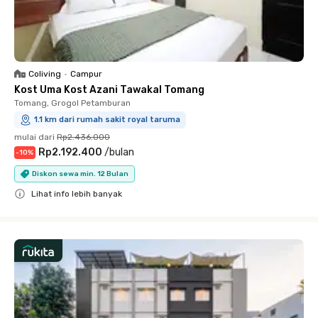
Coliving
•
Campur
Kost Uma Kost Azani Tawakal Tomang
Tomang, Grogol Petamburan
1.1 km dari rumah sakit royal taruma
mulai dari
Rp2.436.000
Rp2.192.400
/
bulan
-
10
%
Diskon sewa min. 12 Bulan
Lihat info lebih banyak
Close