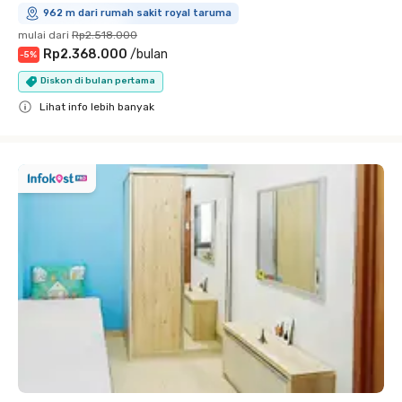
962 m dari rumah sakit royal taruma
mulai dari
Rp2.518.000
Rp2.368.000
/
bulan
-
5
%
Diskon di bulan pertama
Lihat info lebih banyak
Close