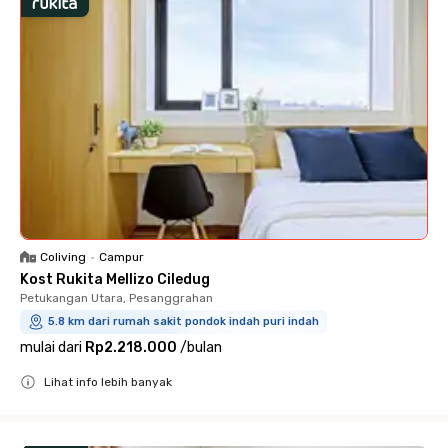
Coliving
•
Campur
Kost Rukita Mellizo Ciledug
Petukangan Utara, Pesanggrahan
5.8 km dari rumah sakit pondok indah puri indah
mulai dari
Rp2.218.000
/
bulan
Lihat info lebih banyak
Close