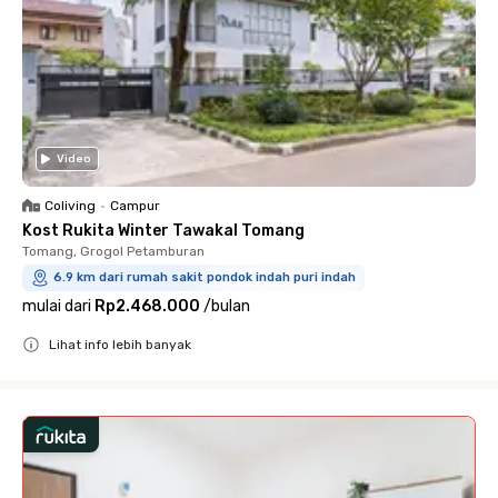
Video
Coliving
•
Campur
Kost Rukita Winter Tawakal Tomang
Tomang, Grogol Petamburan
6.9 km dari rumah sakit pondok indah puri indah
mulai dari
Rp2.468.000
/
bulan
Lihat info lebih banyak
Close