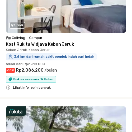
360
Coliving
•
Campur
Kost Rukita Widjaya Kebon Jeruk
Kebon Jeruk, Kebon Jeruk
3.6 km dari rumah sakit pondok indah puri indah
mulai dari
Rp2.318.000
Rp2.086.200
/
bulan
-
10
%
Diskon sewa min. 12 Bulan
Lihat info lebih banyak
Close