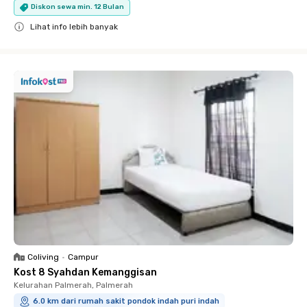
Diskon sewa min. 12 Bulan
Lihat info lebih banyak
Close
Coliving
•
Campur
Kost 8 Syahdan Kemanggisan
Kelurahan Palmerah, Palmerah
6.0 km dari rumah sakit pondok indah puri indah