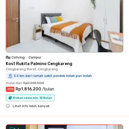
Coliving
•
Campur
Kost Rukita Palmino Cengkareng
Cengkareng Barat, Cengkareng
5.5 km dari rumah sakit pondok indah puri indah
mulai dari
Rp2.018.000
Rp1.816.200
/
bulan
-
10
%
Diskon sewa min. 12 Bulan
Lihat info lebih banyak
Close