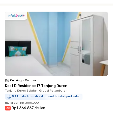
Close
Coliving
•
Campur
Kost D'Residence 17 Tanjung Duren
Tanjung Duren Selatan, Grogol Petamburan
5.7 km dari rumah sakit pondok indah puri indah
mulai dari
Rp1.800.000
Rp1.666.667
/
bulan
-
7
%