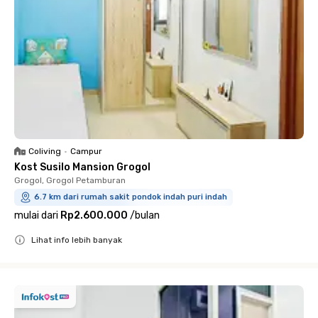
Coliving
•
Campur
Kost Susilo Mansion Grogol
Grogol, Grogol Petamburan
6.7 km dari rumah sakit pondok indah puri indah
mulai dari
Rp2.600.000
/
bulan
Lihat info lebih banyak
Close