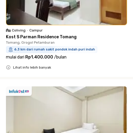
Coliving
•
Campur
Kost S Parman Residence Tomang
Tomang, Grogol Petamburan
6.3 km dari rumah sakit pondok indah puri indah
mulai dari
Rp1.400.000
/
bulan
Lihat info lebih banyak
Close