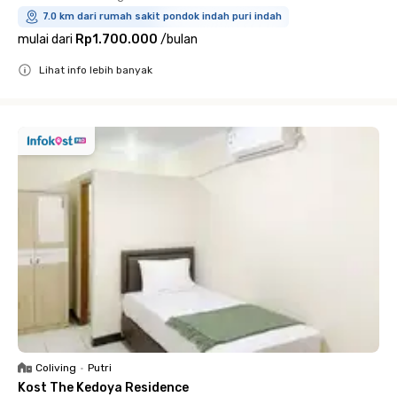
7.0 km dari rumah sakit pondok indah puri indah
mulai dari
Rp1.700.000
/
bulan
Lihat info lebih banyak
Close
Coliving
•
Putri
Kost The Kedoya Residence