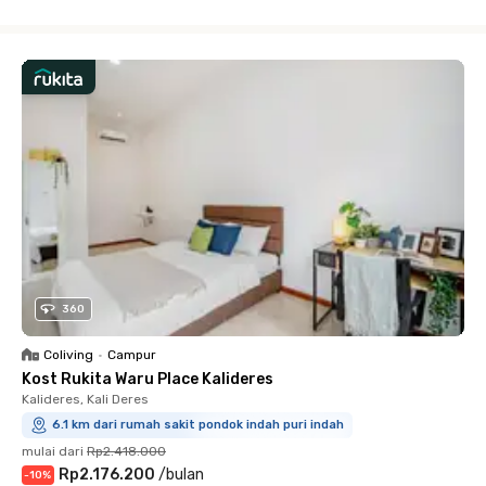
Close
360
Coliving
•
Campur
Kost Rukita Waru Place Kalideres
Kalideres, Kali Deres
6.1 km dari rumah sakit pondok indah puri indah
mulai dari
Rp2.418.000
Rp2.176.200
/
bulan
-
10
%