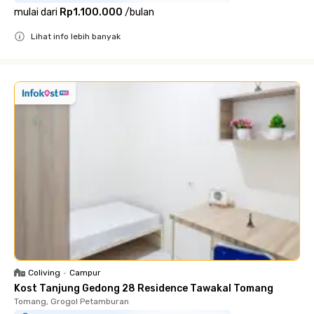
mulai dari
Rp1.100.000
/
bulan
Lihat info lebih banyak
Close
Coliving
•
Campur
Kost Tanjung Gedong 28 Residence Tawakal Tomang
Tomang, Grogol Petamburan