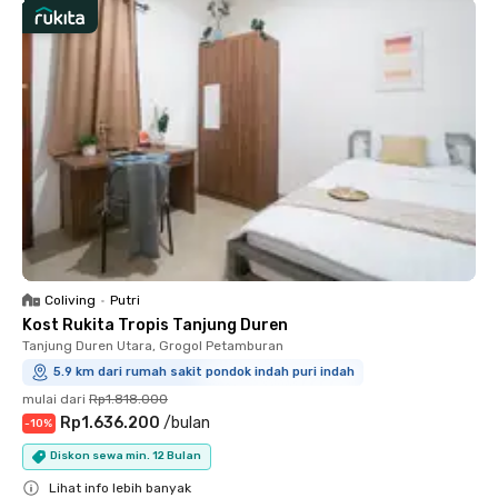
Coliving
•
Putri
Kost Rukita Tropis Tanjung Duren
Tanjung Duren Utara, Grogol Petamburan
5.9 km dari rumah sakit pondok indah puri indah
mulai dari
Rp1.818.000
Rp1.636.200
/
bulan
-
10
%
Diskon sewa min. 12 Bulan
Lihat info lebih banyak