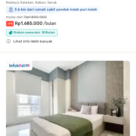
Kedoya Selatan, Kebon Jeruk
3.6 km dari rumah sakit pondok indah puri indah
mulai dari
Rp1.800.000
Rp1.685.000
/
bulan
-
6
%
Diskon sewa min. 12 Bulan
Lihat info lebih banyak
Close