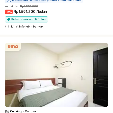
6.8 km dari rumah sakit pondok indah puri indah
mulai dari
Rp1.768.000
Rp1.591.200
/
bulan
-
10
%
Diskon sewa min. 12 Bulan
Lihat info lebih banyak
Close
Coliving
•
Campur