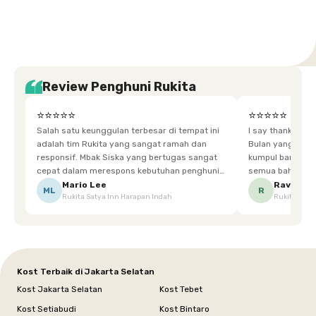
Selatan
Banten
Selatan
Barat
Barat
Bali
Yogyakarta
Tengah
Utara
Review Penghuni Rukita
⭐⭐⭐⭐⭐
⭐⭐⭐⭐⭐
Salah satu keunggulan terbesar di tempat ini
I say thankyou s
adalah tim Rukita yang sangat ramah dan
Bulan yang super happy! banyak tem
responsif. Mbak Siska yang bertugas sangat
kumpul bareng mak
cepat dalam merespons kebutuhan penghuni.
semua bahagia ad
Ketika saya meminta keset karena sempat
mgkn saran dari air aja & kebersihan lebih di
Mario Lee
Ravena
ML
R
Rukita Satya Inn Harapan Indah
Rukita Dimi
terpeleset, permintaan tersebut langsung
tingkatka
dipenuhi dengan cepat. Terima kasih Mbak
Siska.
Kost Terbaik di Jakarta Selatan
Kost Jakarta Selatan
Kost Tebet
Kost Setiabudi
Kost Bintaro