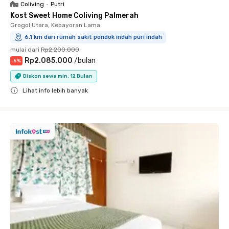
Coliving
•
Putri
Kost Sweet Home Coliving Palmerah
Grogol Utara, Kebayoran Lama
6.1 km dari rumah sakit pondok indah puri indah
mulai dari
Rp2.200.000
Rp2.085.000
/
bulan
-
5
%
Diskon sewa min. 12 Bulan
Lihat info lebih banyak
Close