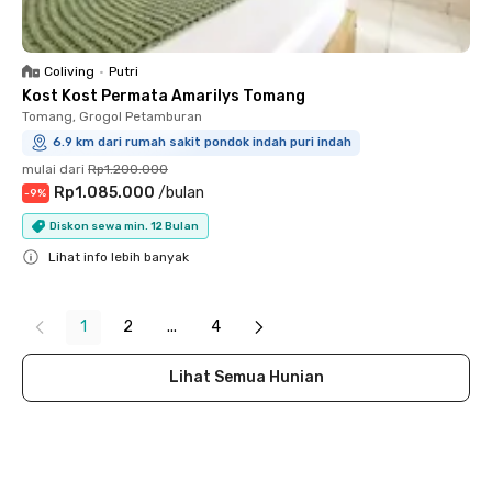
Coliving
•
Putri
Kost Kost Permata Amarilys Tomang
Tomang, Grogol Petamburan
6.9 km dari rumah sakit pondok indah puri indah
mulai dari
Rp1.200.000
Rp1.085.000
/
bulan
-
9
%
Diskon sewa min. 12 Bulan
Lihat info lebih banyak
Close
1
2
...
4
Lihat Semua Hunian