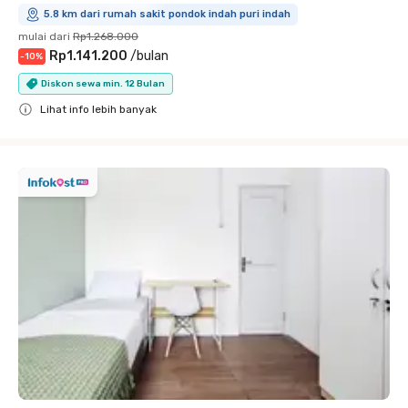
5.8 km dari rumah sakit pondok indah puri indah
mulai dari
Rp1.268.000
Rp1.141.200
/
bulan
-
10
%
Diskon sewa min. 12 Bulan
Lihat info lebih banyak
Close