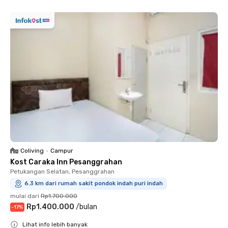
Coliving
•
Campur
Kost Caraka Inn Pesanggrahan
Petukangan Selatan, Pesanggrahan
6.3 km dari rumah sakit pondok indah puri indah
mulai dari
Rp1.700.000
Rp1.400.000
/
bulan
-
17
%
Lihat info lebih banyak