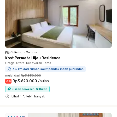
Coliving
•
Campur
Kost Permata Hijau Residence
Grogol Utara, Kebayoran Lama
6.5 km dari rumah sakit pondok indah puri indah
mulai dari
Rp3.850.000
Rp3.620.000
/
bulan
-
5
%
Diskon sewa min. 12 Bulan
Lihat info lebih banyak
Close