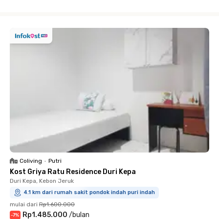
Close
Coliving
•
Putri
Kost Griya Ratu Residence Duri Kepa
Duri Kepa, Kebon Jeruk
4.1 km dari rumah sakit pondok indah puri indah
mulai dari
Rp1.600.000
Rp1.485.000
/
bulan
-
7
%