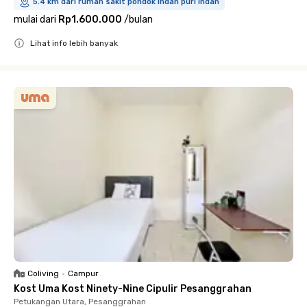
5.4 km dari rumah sakit pondok indah puri indah
mulai dari
Rp1.600.000
/
bulan
Lihat info lebih banyak
Close
Coliving
•
Campur
Kost Uma Kost Ninety-Nine Cipulir Pesanggrahan
Petukangan Utara, Pesanggrahan