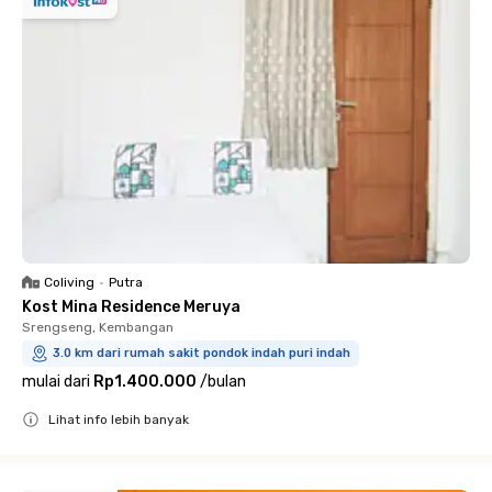
Coliving
•
Putra
Kost Mina Residence Meruya
Srengseng, Kembangan
3.0 km dari rumah sakit pondok indah puri indah
mulai dari
Rp1.400.000
/
bulan
Lihat info lebih banyak
Close