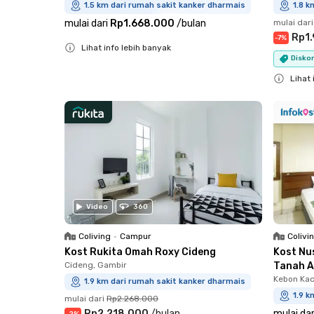
1.5 km dari rumah sakit kanker dharmais
1.8 k
mulai dari
Rp1.668.000
/
bulan
mulai dari
Rp1
-
7
%
Lihat info lebih banyak
Disko
Close
Lihat 
Close
Video
360
Coliving
•
Campur
Colivi
Kost Rukita Omah Roxy Cideng
Kost Nu
Cideng, Gambir
Tanah 
Kebon Kac
1.9 km dari rumah sakit kanker dharmais
1.9 k
mulai dari
Rp2.268.000
Rp2.218.000
/
bulan
mulai dar