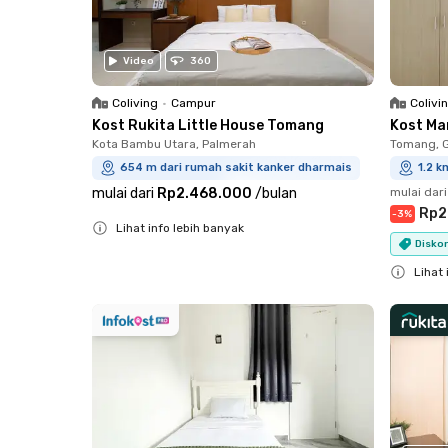
Video
360
Coliving
•
Campur
Colivi
Kost Rukita Little House Tomang
Kost Ma
Kota Bambu Utara, Palmerah
Tomang, 
654 m dari rumah sakit kanker dharmais
1.2 k
mulai dari
Rp2.468.000
/
bulan
mulai dari
Rp2
-
3
%
Lihat info lebih banyak
Diskon
Close
Lihat 
Close