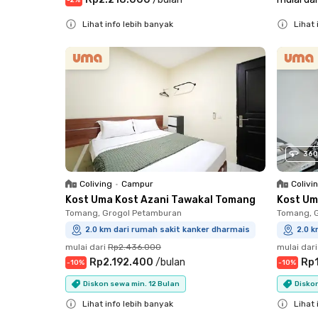
-
2
%
Lihat info lebih banyak
Lihat 
Close
Close
360
Coliving
•
Campur
Colivi
Kost Uma Kost Azani Tawakal Tomang
Kost Um
Tomang, Grogol Petamburan
Tomang, 
2.0 km dari rumah sakit kanker dharmais
2.0 k
mulai dari
Rp2.436.000
mulai dari
Rp2.192.400
/
bulan
Rp
-
10
%
-
10
%
Diskon sewa min. 12 Bulan
Diskon
Lihat info lebih banyak
Lihat 