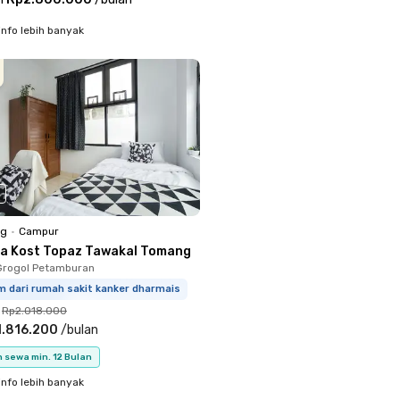
info lebih banyak
ng
•
Campur
a Kost Topaz Tawakal Tomang
Grogol Petamburan
m dari rumah sakit kanker dharmais
Rp2.018.000
1.816.200
/
bulan
 sewa min. 12 Bulan
info lebih banyak