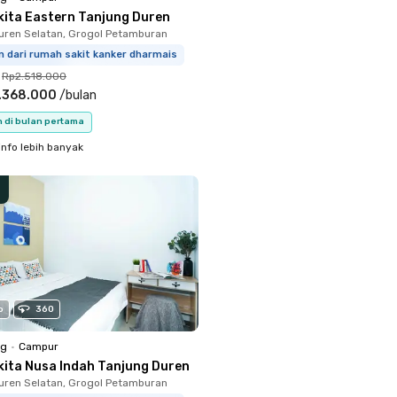
kita Eastern Tanjung Duren
uren Selatan, Grogol Petamburan
m dari rumah sakit kanker dharmais
Rp2.518.000
.368.000
/
bulan
n di bulan pertama
info lebih banyak
o
360
ng
•
Campur
kita Nusa Indah Tanjung Duren
uren Selatan, Grogol Petamburan