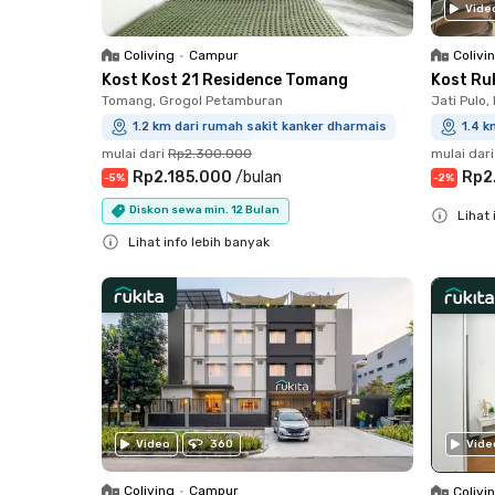
Vide
Coliving
•
Campur
Colivi
Kost Kost 21 Residence Tomang
Kost Ru
Tomang, Grogol Petamburan
Jati Pulo,
1.2 km dari rumah sakit kanker dharmais
1.4 k
mulai dari
Rp2.300.000
mulai dari
Rp2.185.000
/
bulan
Rp2
-
5
%
-
2
%
Diskon sewa min. 12 Bulan
Lihat 
Lihat info lebih banyak
Close
Close
Vide
Video
360
Coliving
•
Campur
Colivi