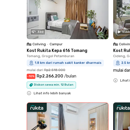
360
Vide
Coliving
•
Campur
Colivi
Kost Rukita Kepa 616 Tomang
Kost Ru
Tomang, Grogol Petamburan
Cideng, G
1.8 km dari rumah sakit kanker dharmais
2.5 k
mulai dari
Rp2.518.000
mulai dar
Rp2.266.200
/
bulan
-
10
%
Lihat 
Diskon sewa min. 12 Bulan
Close
Lihat info lebih banyak
Close