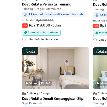
Kost Rukita Permata Tomang
Kost Ru
Tomang, Grogol Petamburan
Tanjung D
1.9 km dari rumah sakit kanker dharmais
1.8 k
mulai dari
Rp2.218.000
mulai dari
Rp2.118.000
/
bulan
Rp2
-
4
%
-
5
%
Diskon di bulan pertama
Disko
Lihat info lebih banyak
Lihat 
Close
Close
Video
360
Vide
Coliving
•
Campur
Colivi
Kost Rukita Denali Kemanggisan Slipi
Kost Ru
Slipi, Palmerah
Tanjung D