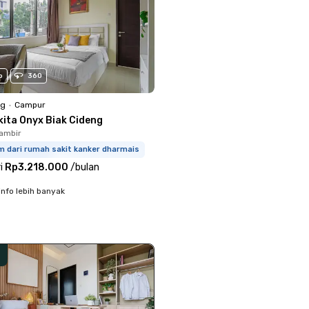
o
360
ng
•
Campur
kita Onyx Biak Cideng
ambir
m dari rumah sakit kanker dharmais
i
Rp3.218.000
/
bulan
info lebih banyak