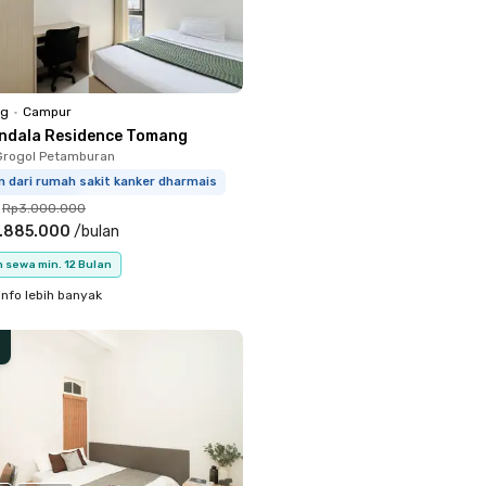
ng
•
Campur
ndala Residence Tomang
Grogol Petamburan
m dari rumah sakit kanker dharmais
Rp3.000.000
.885.000
/
bulan
 sewa min. 12 Bulan
info lebih banyak