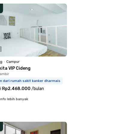
ng
•
Campur
kita VIP Cideng
ambir
m dari rumah sakit kanker dharmais
i
Rp2.468.000
/
bulan
info lebih banyak