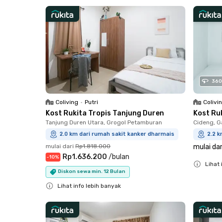
Close
Close
360
Coliving
•
Putri
Colivi
Kost Rukita Tropis Tanjung Duren
Kost Ru
Tanjung Duren Utara, Grogol Petamburan
Cideng, G
2.0 km dari rumah sakit kanker dharmais
2.2 k
mulai dari
Rp1.818.000
mulai dar
Rp1.636.200
/
bulan
-
10
%
Lihat 
Diskon sewa min. 12 Bulan
Close
Lihat info lebih banyak
Close