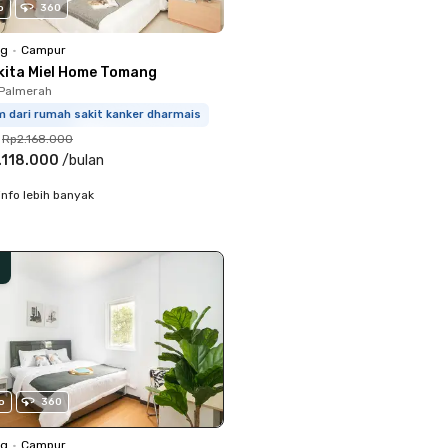
o
360
ng
•
Campur
kita Miel Home Tomang
 Palmerah
m dari rumah sakit kanker dharmais
Rp2.168.000
.118.000
/
bulan
info lebih banyak
o
360
ng
•
Campur