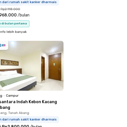
m dari rumah sakit kanker dharmais
Rp2.118.000
.968.000
/
bulan
n di bulan pertama
info lebih banyak
ng
•
Campur
santara Indah Kebon Kacang
Abang
ang, Tanah Abang
m dari rumah sakit kanker dharmais
i
Rp2.800.000
/
bulan