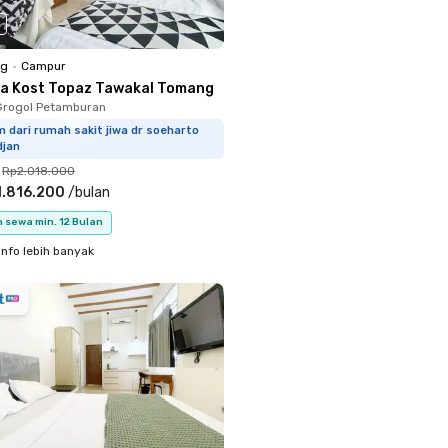
ng
•
Campur
a Kost Topaz Tawakal Tomang
Grogol Petamburan
 dari rumah sakit jiwa dr soeharto
djan
Rp2.018.000
1.816.200
/
bulan
 sewa min. 12 Bulan
info lebih banyak