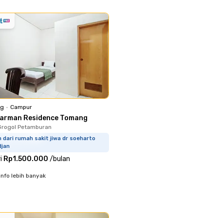
ng
•
Campur
Parman Residence Tomang
Grogol Petamburan
 dari rumah sakit jiwa dr soeharto
djan
i
Rp1.500.000
/
bulan
info lebih banyak