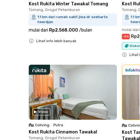
Kost Rukita Winter Tawakal Tomang
Kost Ru
Tomang, Grogol Petamburan
Tomang, 
1.1 km dari rumah sakit jiwa dr soeharto
1.1 k
heerdjan
heer
mulai dari
Rp2.568.000
/
bulan
mulai dari
Rp2
-
4
%
Lihat info lebih banyak
Disko
Close
Lihat 
Close
Video
Coliving
•
Putra
Colivi
Kost Rukita Cinnamon Tawakal
Kost Ta
Tomang, Grogol Petamburan
Tawaka