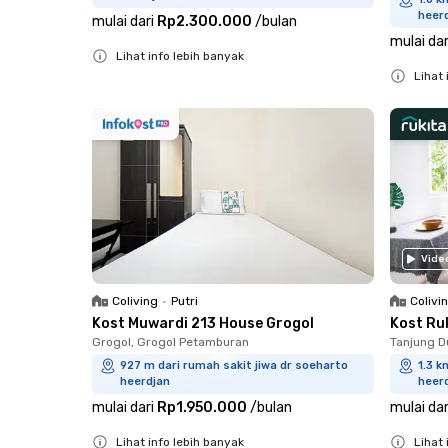
heer
mulai dari
Rp2.300.000
/
bulan
mulai dar
Lihat info lebih banyak
Lihat 
Close
Close
Vide
Coliving
•
Putri
Colivi
Kost Muwardi 213 House Grogol
Kost Ru
Grogol, Grogol Petamburan
Tanjung D
927 m dari rumah sakit jiwa dr soeharto
1.3 k
heerdjan
heer
mulai dari
Rp1.950.000
/
bulan
mulai dar
Lihat info lebih banyak
Lihat 