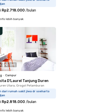
djan
i
Rp2.718.000
/
bulan
info lebih banyak
o
360
ng
•
Campur
kita D'Laurel Tanjung Duren
uren Utara, Grogol Petamburan
m dari rumah sakit jiwa dr soeharto
djan
i
Rp2.818.000
/
bulan
info lebih banyak