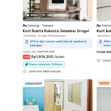
Video
360
Coliving
•
Campur
Colivi
Kost Rukita Rukosta Jelambar Grogol
Kost As
Jelambar, Grogol Petamburan
Jelambar,
473 m dari rumah sakit jiwa dr soeharto
400 m
heerdjan
heer
mulai dari
Rp2.118.000
mulai dar
Rp1.816.200
/
bulan
-
14
%
Lihat 
Diskon sewa min. 12 Bulan
Close
Lihat info lebih banyak
Close