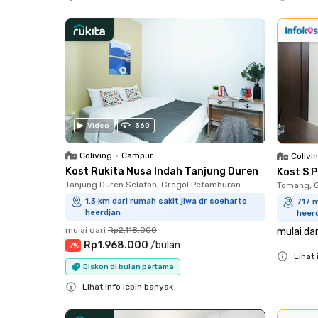
Close
Close
Video
360
Coliving
•
Campur
Colivi
Kost Rukita Nusa Indah Tanjung Duren
Kost S 
Tanjung Duren Selatan, Grogol Petamburan
Tomang, 
1.3 km dari rumah sakit jiwa dr soeharto
717 m
heerdjan
heer
mulai dari
Rp2.118.000
mulai dar
Rp1.968.000
/
bulan
-
7
%
Lihat 
Diskon di bulan pertama
Close
Lihat info lebih banyak
Close