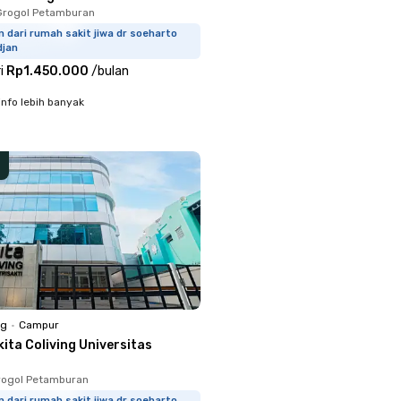
Grogol Petamburan
 dari rumah sakit jiwa dr soeharto
djan
i
Rp1.450.000
/
bulan
info lebih banyak
ng
•
Campur
ita Coliving Universitas
rogol Petamburan
m dari rumah sakit jiwa dr soeharto