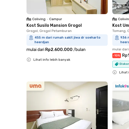
360
Coliving
•
Campur
Colivi
Kost Susilo Mansion Grogol
Kost Um
Grogol, Grogol Petamburan
Tomang, 
455 m dari rumah sakit jiwa dr soeharto
936 m
heerdjan
heer
mulai dari
Rp2.600.000
/
bulan
mulai dari
Rp
-
10
%
Lihat info lebih banyak
Diskon
Close
Lihat 
Close