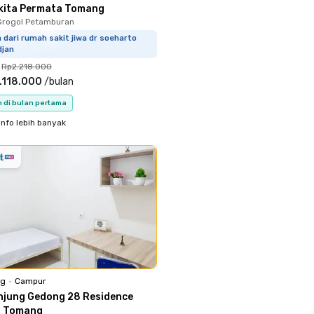
kita Permata Tomang
Grogol Petamburan
m dari rumah sakit jiwa dr soeharto
djan
Rp2.218.000
.118.000
/
bulan
n di bulan pertama
info lebih banyak
ng
•
Campur
njung Gedong 28 Residence
l Tomang