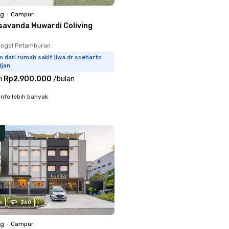
ng
•
Campur
savanda Muwardi Coliving
rogol Petamburan
 dari rumah sakit jiwa dr soeharto
djan
i
Rp2.900.000
/
bulan
info lebih banyak
o
360
ng
•
Campur