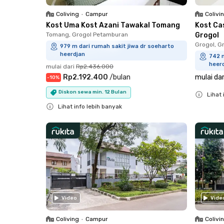
Coliving
•
Campur
Colivi
Kost Uma Kost Azani Tawakal Tomang
Kost Ca
Tomang, Grogol Petamburan
Grogol
Grogol, G
979 m dari rumah sakit jiwa dr soeharto
heerdjan
742 m
heer
mulai dari
Rp2.436.000
Rp2.192.400
/
bulan
mulai dar
-
10
%
Diskon sewa min. 12 Bulan
Lihat 
Lihat info lebih banyak
Close
Close
Video
Vide
Coliving
•
Campur
Colivi