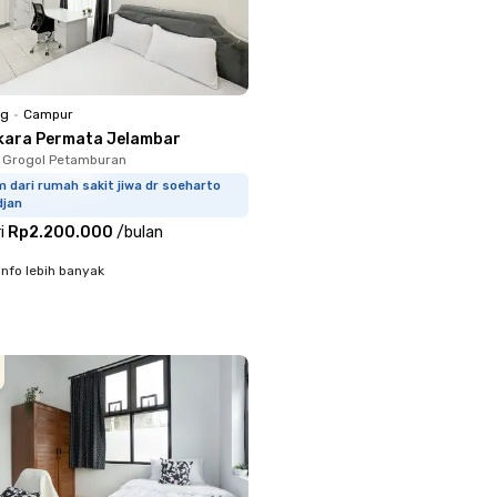
ng
•
Campur
kara Permata Jelambar
 Grogol Petamburan
 dari rumah sakit jiwa dr soeharto
djan
i
Rp2.200.000
/
bulan
info lebih banyak