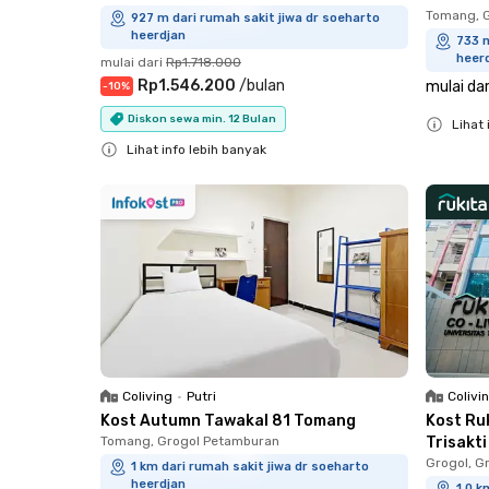
Tomang, 
927 m dari rumah sakit jiwa dr soeharto
heerdjan
733 m
heer
mulai dari
Rp1.718.000
Rp1.546.200
/
bulan
mulai dar
-
10
%
Diskon sewa min. 12 Bulan
Lihat 
Lihat info lebih banyak
Close
Close
Coliving
•
Putri
Colivi
Kost Autumn Tawakal 81 Tomang
Kost Ruk
Tomang, Grogol Petamburan
Trisakti
Grogol, G
1 km dari rumah sakit jiwa dr soeharto
heerdjan
1.0 k