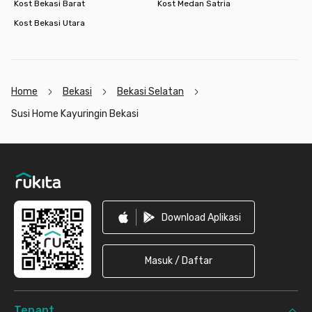
Kost Bekasi Barat
Kost Medan Satria
Kost Bekasi Utara
Home
Bekasi
Bekasi Selatan
Susi Home Kayuringin Bekasi
Footer
Download Aplikasi
Masuk / Daftar
Tenant