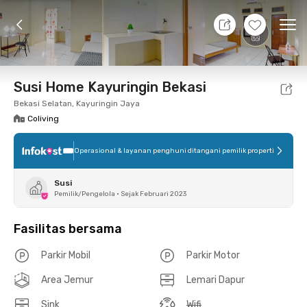
8 Agt 26 - Belum tahu
+
2
Ope
Foto
Fasilitas bersama
Lokasi
Kamar
Atura
Susi Home Kayuringin Bekasi
Bekasi Selatan, Kayuringin Jaya
Coliving
Operasional & layanan penghuni ditangani pemilik properti
Susi
Pemilik/Pengelola
•
Sejak Februari 2023
Fasilitas bersama
Parkir Mobil
Parkir Motor
Area Jemur
Lemari Dapur
Sink
Wifi