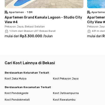
Susi Home Kayuringin Bekasi menawarkan kamar berfurnitur
lengkap dengan kamar mandi dalam dan sink di setiap
Apartemen
•
1 BR
Aparteme
kamarnya. Tersedia pula area jemur dan parkiran bila kamu
Apartemen Grand Kamala Lagoon - Studio City
Apartemen
membawa kendaraan pribadi. Yuk, langsung pesan kamar
View #4
City View 
pilihanmu di kost Kayuringin Bekasi ini!
Pekayon Jaya, Bekasi Selatan
Pekayon Jaya
Cari kost lain di Bekasi
1.3 km dari Stasiun LRT Bekasi Barat
431 m dari
mulai dari
Rp3.300.000
/
bulan
mulai dari
R
Cari Kost Lainnya di Bekasi
Berdasarkan Kelurahan Terkait
Kost Jaka Mulya
Kost Pekayon Jaya
Berdasarkan Kecamatan Terkait
Kost Pondokgede
Kost Jatisampurna
Kost Pondokmelati
Kost Rawalumbu