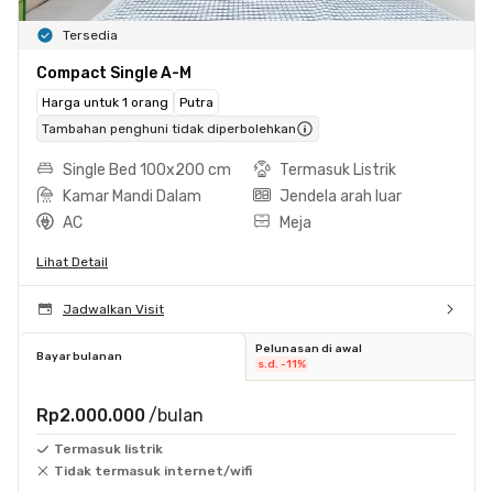
Tersedia
Compact Single A-M
Harga untuk 1 orang
Putra
Tambahan penghuni tidak diperbolehkan
Single Bed 100x200 cm
Termasuk Listrik
Kamar Mandi Dalam
Jendela arah luar
AC
Meja
Lihat Detail
Jadwalkan Visit
Pelunasan di awal
Bayar bulanan
s.d. -11%
Rp2.000.000
/bulan
Termasuk listrik
Tidak termasuk internet/wifi