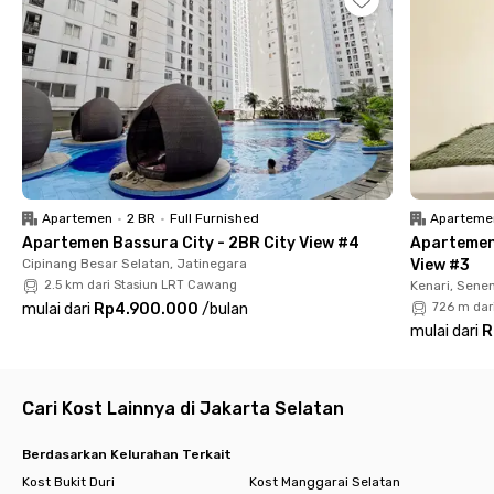
dan keamanan dengan CCTV 24/7. Semua kebutuhanmu
tersedia di sini tanpa repot.
Yang menarik lagi, seluruh biaya tagihan listrik sudah termasuk
dalam harga sewa! Jadi, kamu bisa lebih hemat tanpa harus
khawatir ada biaya tambahan. Yuk, segera pesan kamar
eksklusifmu melalui aplikasi Rukita dan rasakan kenyamanan
tinggal di sini!
Apartemen
•
2 BR
•
Full Furnished
Aparteme
Apartemen Bassura City - 2BR City View #4
Apartemen
Cipinang Besar Selatan, Jatinegara
View #3
2.5 km dari Stasiun LRT Cawang
Kenari, Sene
mulai dari
Rp4.900.000
/
bulan
726 m dar
mulai dari
R
Cari Kost Lainnya di Jakarta Selatan
Berdasarkan Kelurahan Terkait
Kost Bukit Duri
Kost Manggarai Selatan