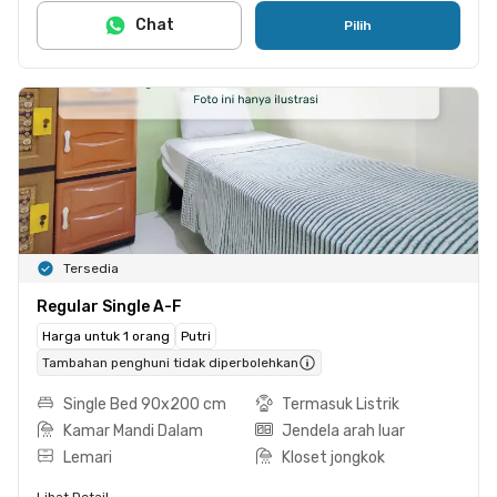
Chat
Pilih
Tersedia
Regular Single A-F
Harga untuk 1 orang
Putri
Tambahan penghuni tidak diperbolehkan
Single Bed 90x200 cm
Termasuk Listrik
Kamar Mandi Dalam
Jendela arah luar
Lemari
Kloset jongkok
Lihat Detail