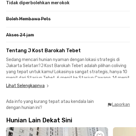
Tidak diperbolehkan merokok
Boleh Membawa Pets
Akses 24 jam
Tentang J Kost Barokah Tebet
Sedang mencari hunian nyaman dengan lokasi strategis di
Jakarta Selatan?
J Kost Barokah Tebet
adalah pilihan coliving
yang tepat untuk kamu! Lokasinya sangat strategis, hanya 10
menit dari Stasiun Tebet, 6 menit ke Stasiun Cawang, 14 menit
ke Stasiun LRT Cikoko, 14 menit ke Kota Kasablanka Mall, dan 15
Lihat Selengkapnya
menit ke Kuningan City Mall. Dengan akses semudah ini, J
House Tebet cocok untuk kamu yang aktif dan sering
Ada info yang kurang tepat atau kendala lain
bepergian.
Laporkan
dengan hunian ini?
J Kost Barokah Tebet
menawarkan fasilitas lengkap untuk
Hunian Lain Dekat Sini
memastikan kenyamananmu. Setiap kamar sudah fully
furnished, dilengkapi AC, dan kamar mandi dalam. Kost Tebet ini
juga memiliki fasilitas tambahan seperti area parkir yang luas