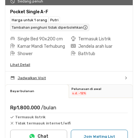
Sedang penuh
Pocket Single A-F
Harga untuk 1 orang
Putri
Tambahan penghuni tidak diperbolehkan
Single Bed 90x200 cm
Termasuk Listrik
Kamar Mandi Terhubung
Jendela arah luar
Shower
Bathtub
Lihat Detail
Jadwalkan Visit
Pelunasan di awal
Bayar bulanan
s.d. -12%
Rp1.800.000
/bulan
Termasuk listrik
Tidak termasuk internet/wifi
Chat
Join Waiting List