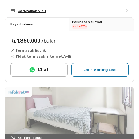
Jadwalkan Visit
Pelunasan di awal
Bayar bulanan
s.d. -12%
Rp1.850.000
/bulan
Termasuk listrik
Tidak termasuk internet/wifi
Chat
Join Waiting List
Sedang penuh