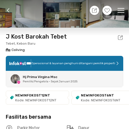
9 Agt 26 - Belum tahu
+
12
Ope
Foto
Fasilitas bersama
Lokasi
Kamar
Atura
J Kost Barokah Tebet
Tebet, Kebon Baru
Coliving
Operasional & layanan penghuni ditangani pemilik properti
Hj Prima Virgina Msc
Pemilik/Pengelola
•
Sejak Januari 2025
NEWINFOKOST12NT
NEWINFOKOST6NT
Kode: NEWINFOKOST12NT
Kode: NEWINFOKOST6NT
Fasilitas bersama
Parkir Motor
Dapur