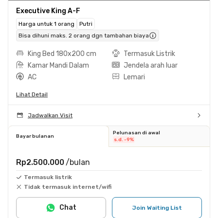
Executive King A-F
Harga untuk 1 orang
Putri
Bisa dihuni maks. 2 orang dgn tambahan biaya
King Bed 180x200 cm
Termasuk Listrik
Kamar Mandi Dalam
Jendela arah luar
AC
Lemari
Lihat Detail
Jadwalkan Visit
Pelunasan di awal
Bayar bulanan
s.d. -9%
Rp2.500.000
/bulan
Termasuk listrik
Tidak termasuk internet/wifi
Chat
Join Waiting List