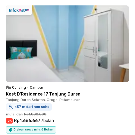
Coliving
•
Campur
Kost D'Residence 17 Tanjung Duren
Tanjung Duren Selatan, Grogol Petamburan
457 m dari neo soho
mulai dari
Rp1.800.000
Rp1.666.667
/
bulan
-
7
%
Diskon sewa min. 6 Bulan