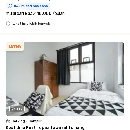
866 m dari neo soho
mulai dari
Rp3.418.000
/
bulan
Lihat info lebih banyak
Close
360
Coliving
•
Campur
Kost Uma Kost Topaz Tawakal Tomang