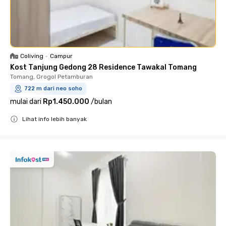
Coliving
•
Campur
Kost Tanjung Gedong 28 Residence Tawakal Tomang
Tomang, Grogol Petamburan
722 m dari neo soho
mulai dari
Rp1.450.000
/
bulan
Lihat info lebih banyak
Close