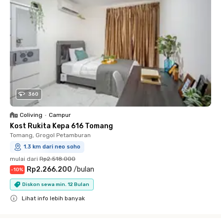
360
Coliving
•
Campur
Kost Rukita Kepa 616 Tomang
Tomang, Grogol Petamburan
1.3 km dari neo soho
mulai dari
Rp2.518.000
Rp2.266.200
/
bulan
-
10
%
Diskon sewa min. 12 Bulan
Lihat info lebih banyak
Close