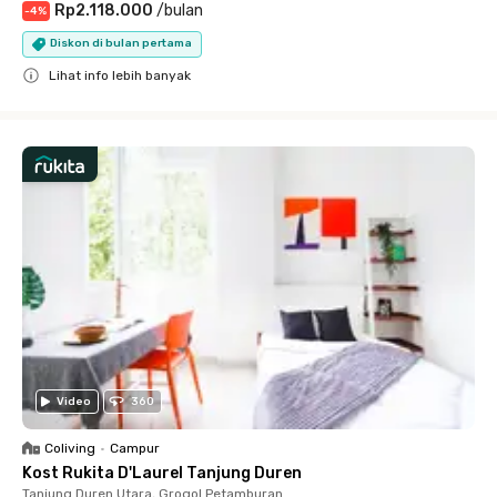
Rp2.118.000
/
bulan
-
4
%
Diskon di bulan pertama
Lihat info lebih banyak
Close
Video
360
Coliving
•
Campur
Kost Rukita D'Laurel Tanjung Duren
Tanjung Duren Utara, Grogol Petamburan