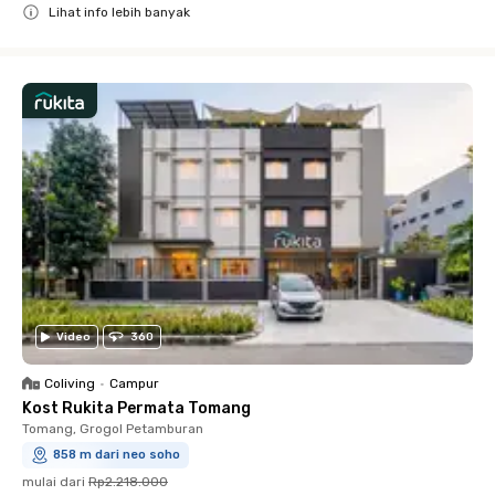
Lihat info lebih banyak
Close
Video
360
Coliving
•
Campur
Kost Rukita Permata Tomang
Tomang, Grogol Petamburan
858 m dari neo soho
mulai dari
Rp2.218.000