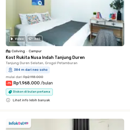
Video
360
Coliving
•
Campur
Kost Rukita Nusa Indah Tanjung Duren
Tanjung Duren Selatan, Grogol Petamburan
384 m dari neo soho
mulai dari
Rp2.118.000
Rp1.968.000
/
bulan
-
7
%
Diskon di bulan pertama
Lihat info lebih banyak
Close