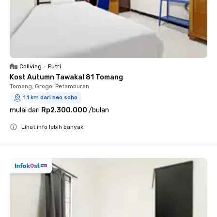
Coliving
•
Putri
Kost Autumn Tawakal 81 Tomang
Tomang, Grogol Petamburan
1.1 km dari neo soho
mulai dari
Rp2.300.000
/
bulan
Lihat info lebih banyak
Close