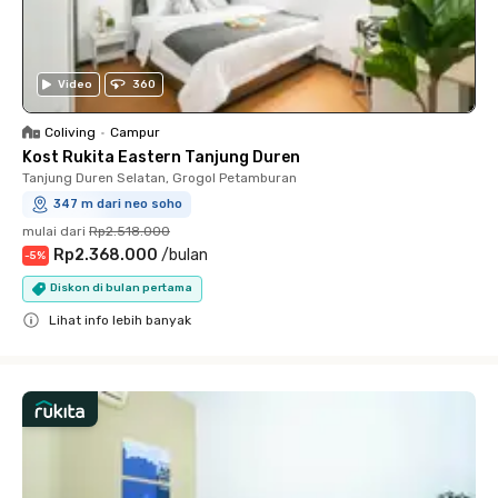
Video
360
Coliving
•
Campur
Kost Rukita Eastern Tanjung Duren
Tanjung Duren Selatan, Grogol Petamburan
347 m dari neo soho
mulai dari
Rp2.518.000
Rp2.368.000
/
bulan
-
5
%
Diskon di bulan pertama
Lihat info lebih banyak
Close