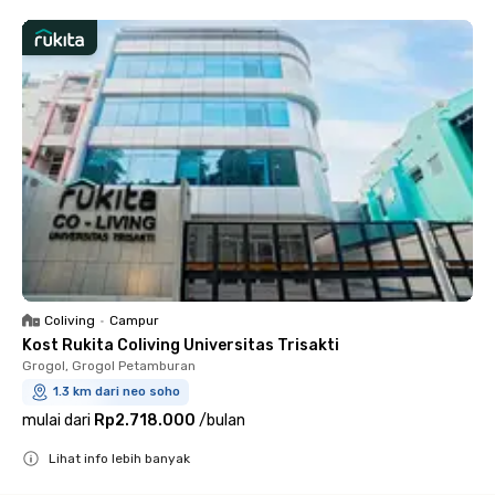
Coliving
•
Campur
Kost Rukita Coliving Universitas Trisakti
Grogol, Grogol Petamburan
1.3 km dari neo soho
mulai dari
Rp2.718.000
/
bulan
Lihat info lebih banyak
Close