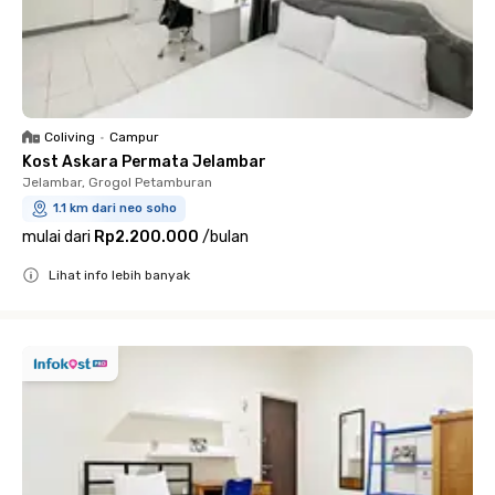
Coliving
•
Campur
Kost Askara Permata Jelambar
Jelambar, Grogol Petamburan
1.1 km dari neo soho
mulai dari
Rp2.200.000
/
bulan
Lihat info lebih banyak
Close