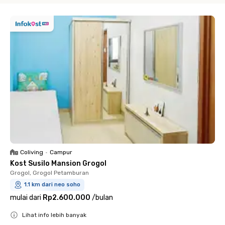
Coliving
•
Campur
Kost Susilo Mansion Grogol
Grogol, Grogol Petamburan
1.1 km dari neo soho
mulai dari
Rp2.600.000
/
bulan
Lihat info lebih banyak