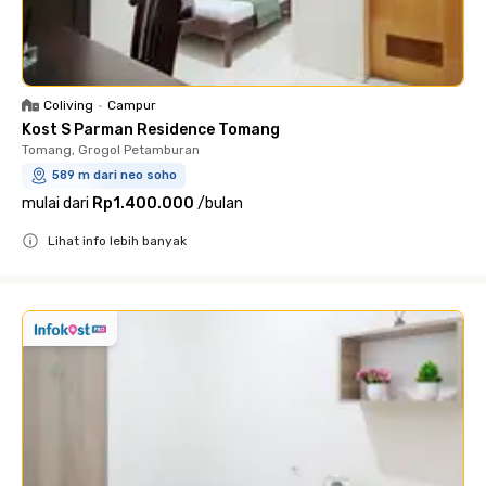
Coliving
•
Campur
Kost S Parman Residence Tomang
Tomang, Grogol Petamburan
589 m dari neo soho
mulai dari
Rp1.400.000
/
bulan
Lihat info lebih banyak
Close