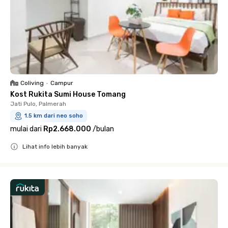
Coliving
•
Campur
Kost Rukita Sumi House Tomang
Jati Pulo, Palmerah
1.5 km dari neo soho
mulai dari
Rp2.668.000
/
bulan
Lihat info lebih banyak
Close