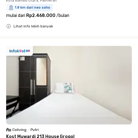
Kota Bambu Utara, Palmerah
1.8 km dari neo soho
mulai dari
Rp2.468.000
/
bulan
Lihat info lebih banyak
Close
Coliving
•
Putri
Kost Muwardi 213 House Grogol