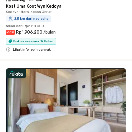
Kost Uma Kost Wyn Kedoya
Kedoya Utara, Kebon Jeruk
2.5 km dari neo soho
mulai dari
Rp2.118.000
Rp1.906.200
/
bulan
-
10
%
Diskon sewa min. 12 Bulan
Lihat info lebih banyak
Close