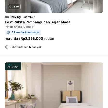
360
Coliving
•
Campur
Kost Rukita Pembangunan Gajah Mada
Petojo Utara, Gambir
3.1 km dari neo soho
mulai dari
Rp2.368.000
/
bulan
Lihat info lebih banyak
Close