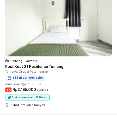
Coliving
•
Campur
Kost Kost 21 Residence Tomang
Tomang, Grogol Petamburan
685 m dari neo soho
mulai dari
Rp2.300.000
Rp2.185.000
/
bulan
-
5
%
Diskon sewa min. 12 Bulan
Lihat info lebih banyak
Close