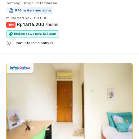
Tomang, Grogol Petamburan
876 m dari neo soho
mulai dari
Rp2.018.000
Rp1.816.200
/
bulan
-
10
%
Diskon sewa min. 12 Bulan
Lihat info lebih banyak
Close