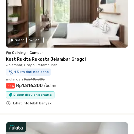
Video
360
Coliving
•
Campur
Kost Rukita Rukosta Jelambar Grogol
Jelambar, Grogol Petamburan
1.5 km dari neo soho
mulai dari
Rp2.118.000
Rp1.816.200
/
bulan
-
14
%
Diskon di bulan pertama
Lihat info lebih banyak
Close