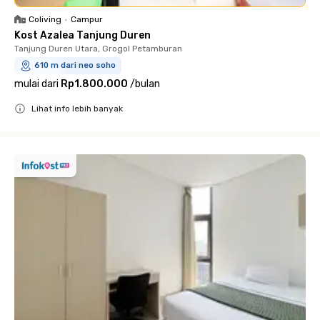
Coliving
•
Campur
Kost Azalea Tanjung Duren
Tanjung Duren Utara, Grogol Petamburan
610 m dari neo soho
mulai dari
Rp1.800.000
/
bulan
Lihat info lebih banyak
Close