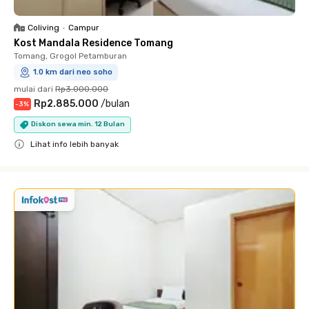
Coliving
•
Campur
Kost Mandala Residence Tomang
Tomang, Grogol Petamburan
1.0 km dari neo soho
mulai dari
Rp3.000.000
Rp2.885.000
/
bulan
-
3
%
Diskon sewa min. 12 Bulan
Lihat info lebih banyak
Close