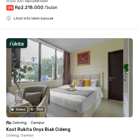
mulai dari
Rp2.268.000
Rp2.218.000
/
bulan
-
2
%
Lihat info lebih banyak
Close
Video
360
Coliving
•
Campur
Kost Rukita Onyx Biak Cideng
Cideng, Gambir