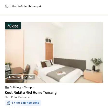
Lihat info lebih banyak
Close
Video
360
Coliving
•
Campur
Kost Rukita Miel Home Tomang
Jati Pulo, Palmerah
1.7 km dari neo soho