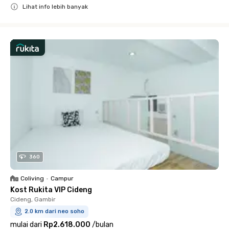
Lihat info lebih banyak
Close
360
Coliving
•
Campur
Kost Rukita VIP Cideng
Cideng, Gambir
2.0 km dari neo soho
mulai dari
Rp2.618.000
/
bulan