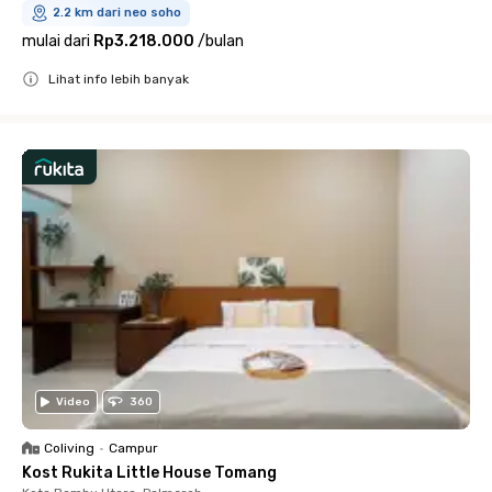
2.2 km dari neo soho
mulai dari
Rp3.218.000
/
bulan
Lihat info lebih banyak
Close
Video
360
Coliving
•
Campur
Kost Rukita Little House Tomang