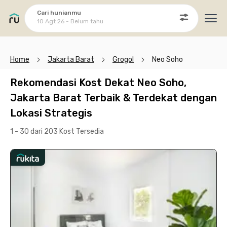
Cari hunianmu
10 Agt 26 - Belum tahu
Ope
Home
Jakarta Barat
Grogol
Neo Soho
Rekomendasi Kost Dekat Neo Soho,
Jakarta Barat Terbaik & Terdekat dengan
Lokasi Strategis
1 - 30 dari 203 Kost
Tersedia