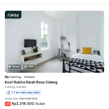
Close
Video
360
Coliving
•
Campur
Kost Rukita Omah Roxy Cideng
Cideng, Gambir
1.7 km dari neo soho
mulai dari
Rp2.268.000
Rp2.218.000
/
bulan
-
2
%