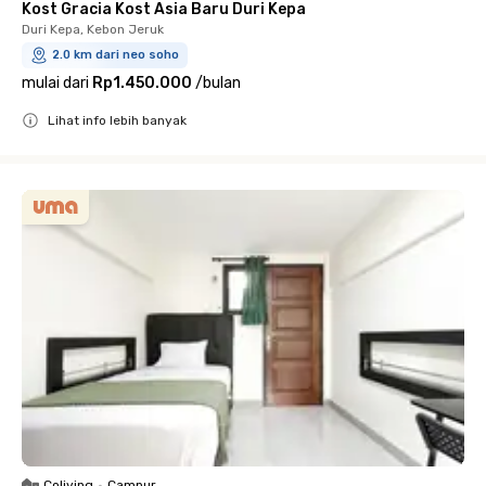
Kost Gracia Kost Asia Baru Duri Kepa
Duri Kepa, Kebon Jeruk
2.0 km dari neo soho
mulai dari
Rp1.450.000
/
bulan
Lihat info lebih banyak
Close
Coliving
•
Campur