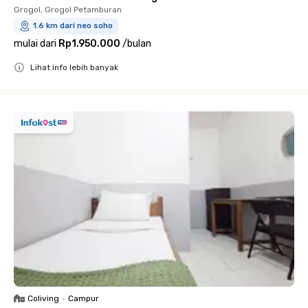
Grogol, Grogol Petamburan
1.6 km dari neo soho
mulai dari
Rp1.950.000
/
bulan
Lihat info lebih banyak
Close
Coliving
•
Campur