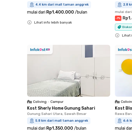
4.4 km dari mall taman anggrek
2.8 k
mulai dari
Rp1.400.000
/
bulan
mulai dari
Rp1
-
7
%
Lihat info lebih banyak
Diskon
Close
Lihat 
Close
Coliving
•
Campur
Colivi
Kost Sherly Home Gunung Sahari
Kost Blo
Gunung Sahari Utara, Sawah Besar
Rawa Bara
5.8 km dari mall taman anggrek
6.6 
mulai dari
Rp1.350.000
/
bulan
mulai dar