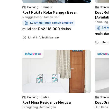
Coliving
•
Campur
Colivi
Kost Rukita Roku Mangga Besar
Kost Ru
Mangga Besar, Taman Sari
(Availa
Kampung B
4.7 km dari mall taman anggrek
2.6 k
mulai dari
Rp2.118.000
/
bulan
mulai dar
Lihat info lebih banyak
Lihat 
Close
Close
Coliving
•
Putra
Colivi
Kost Mina Residence Meruya
Kost Gr
Srengseng, Kembangan
Duri Kepa