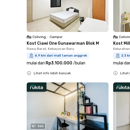
Coliving
•
Campur
Colivi
Kost Ciawi One Gunawarman Blok M
Kost Mi
Rawa Barat, Kebayoran Baru
Kelurahan
6.9 km dari mall taman anggrek
2.3 k
mulai dari
Rp3.100.000
/
bulan
mulai dar
Lihat info lebih banyak
Lihat 
Close
Close
360