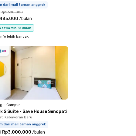
m dari mall taman anggrek
Rp1.600.000
.485.000
/
bulan
 sewa min. 12 Bulan
info lebih banyak
ng
•
Campur
k S Suite - Save House Senopati
t, Kebayoran Baru
km dari mall taman anggrek
i
Rp3.000.000
/
bulan