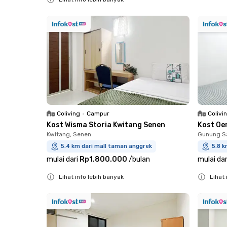
Close
Close
Coliving
•
Campur
Colivi
Kost Wisma Storia Kwitang Senen
Kost Oe
Kwitang, Senen
Gunung Sa
5.4 km dari mall taman anggrek
5.8 k
mulai dari
Rp1.800.000
/
bulan
mulai dar
Lihat info lebih banyak
Lihat 
Close
Close