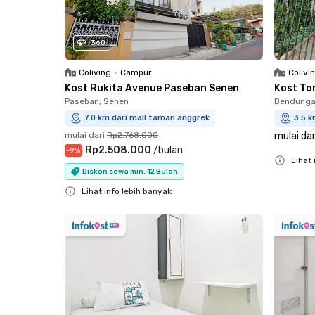
360
Coliving
•
Campur
Colivi
Kost Rukita Avenue Paseban Senen
Kost To
Paseban, Senen
Bendungan
7.0 km dari mall taman anggrek
3.5 k
mulai dari
Rp2.768.000
mulai dar
Rp2.508.000
/
bulan
-
9
%
Lihat 
Diskon sewa min. 12 Bulan
Close
Lihat info lebih banyak
Close