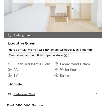
Sedang penuh
Executive Queen
Harga untuk 1 orang
22.5 m² (belum termasuk luas k. mandi)
Tambahan penghuni tidak diperbolehkan
Queen Bed 160x200 cm
Kamar Mandi Dalam
AC
Water Heater
TV
Kulkas
Lihat Detail
Jadwalkan Visit
Rp4.050.000
/bulan