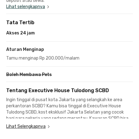
deposit atau sewa.
Lihat selengkapnya
Tata Tertib
Akses 24 jam
Aturan Menginap
Tamu menginap Rp 200.000/malam
Boleh Membawa Pets
Tentang Executive House Tulodong SCBD
Ingin tinggal di pusat kota Jakarta yang selangkah ke area
perkantoran SCBD? Kamu bisa tinggal di Executive House
Tulodong SCBD, kost eksklusif Jakarta Selatan yang cocok
bagi para pekerja yang sedang merantau. Kawasan SCBD bisa
dicapai dalam 5 menit berkendara atau 15 menit berjalan kaki
Lihat Selengkapnya
yang lebih sehat.