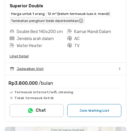
Superior Double
Harga untuk 1 orang
12 m² (belum termasuk luas k. mandi)
Tambahan penghuni tidak diperbolehkan
Double Bed 140x200 cm
Kamar Mandi Dalam
Jendela arah dalam
AC
Water Heater
TV
Lihat Detail
Jadwalkan Visit
Rp3.800.000
/bulan
Termasuk internet/wifi, cleaning
Tidak termasuk listrik
Chat
Join Waiting List