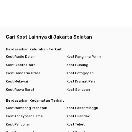
pembersihan kamar, housekeeping, dan jasa laundry agar waktu
istirahatmu makin optimal. Yuk, pindah ke kost eksklusif di
Jakarta Selatan ini!
Cari Kost Lainnya di Jakarta Selatan
Berdasarkan Kelurahan Terkait
Kost Radio Dalam
Kost Panglima Polim
Kost Cipete Utara
Kost Gunung
Kost Gandaria Utara
Kost Petogogan
Kost Melawai
Kost Kramat Pela
Kost Rawa Barat
Kost Senayan
Berdasarkan Kecamatan Terkait
Kost Mampang Prapatan
Kost Pasar Minggu
Kost Kebayoran Lama
Kost Cilandak
Kost Pancoran
Kost Tebet