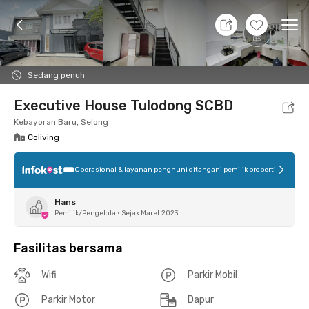
8 Agt 26 - Belum tahu
+
2
Ope
Foto
Fasilitas bersama
Lokasi
Kamar
Atura
Sedang penuh
Executive House Tulodong SCBD
Kebayoran Baru, Selong
Coliving
Operasional & layanan penghuni ditangani pemilik properti
Hans
Pemilik/Pengelola
•
Sejak Maret 2023
Fasilitas bersama
Wifi
Parkir Mobil
Parkir Motor
Dapur