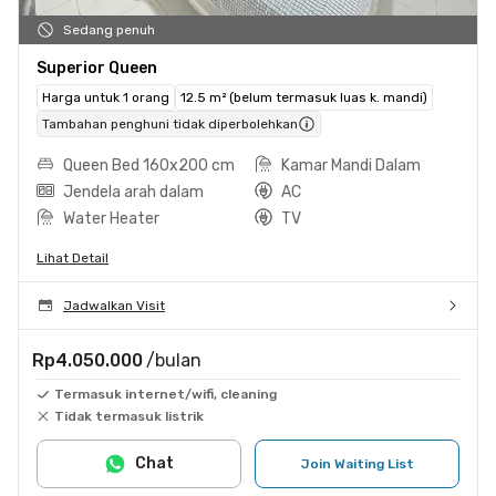
Sedang penuh
Superior Queen
Harga untuk 1 orang
12.5 m² (belum termasuk luas k. mandi)
Tambahan penghuni tidak diperbolehkan
Queen Bed 160x200 cm
Kamar Mandi Dalam
Jendela arah dalam
AC
Water Heater
TV
Lihat Detail
Jadwalkan Visit
Rp4.050.000
/bulan
Termasuk internet/wifi, cleaning
Tidak termasuk listrik
Chat
Join Waiting List