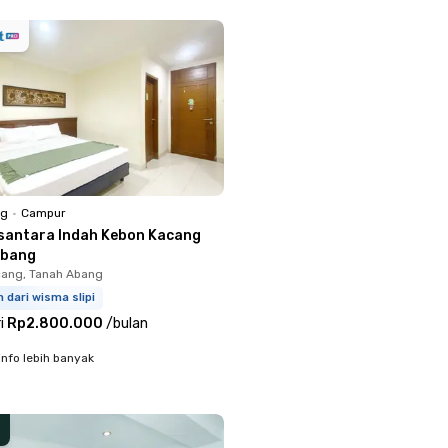
ng
•
Campur
santara Indah Kebon Kacang
Abang
ang, Tanah Abang
m dari wisma slipi
i
Rp2.800.000
/
bulan
info lebih banyak