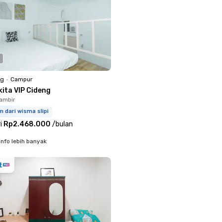
ng
•
Campur
kita VIP Cideng
ambir
m dari wisma slipi
i
Rp2.468.000
/
bulan
info lebih banyak