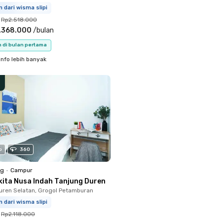
m dari wisma slipi
Rp2.518.000
.368.000
/
bulan
n di bulan pertama
info lebih banyak
o
360
ng
•
Campur
kita Nusa Indah Tanjung Duren
uren Selatan, Grogol Petamburan
m dari wisma slipi
Rp2.118.000