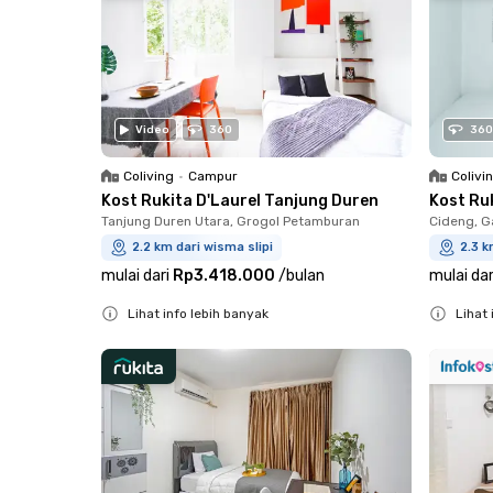
Video
360
360
Coliving
•
Campur
Colivi
Kost Rukita D'Laurel Tanjung Duren
Kost Ru
Tanjung Duren Utara, Grogol Petamburan
Cideng, G
2.2 km dari wisma slipi
2.3 k
mulai dari
Rp3.418.000
/
bulan
mulai dar
Lihat info lebih banyak
Lihat 
Close
Close