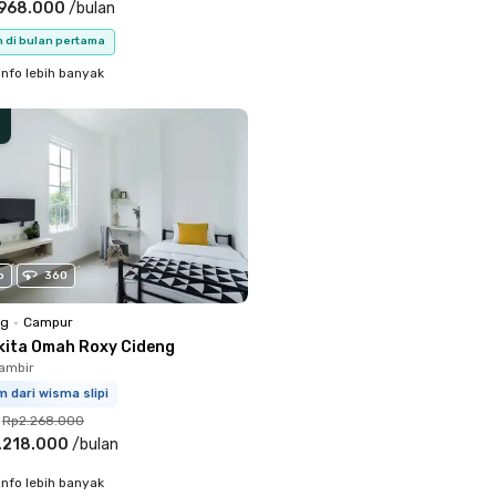
.968.000
/
bulan
n di bulan pertama
info lebih banyak
o
360
ng
•
Campur
kita Omah Roxy Cideng
ambir
m dari wisma slipi
Rp2.268.000
.218.000
/
bulan
info lebih banyak