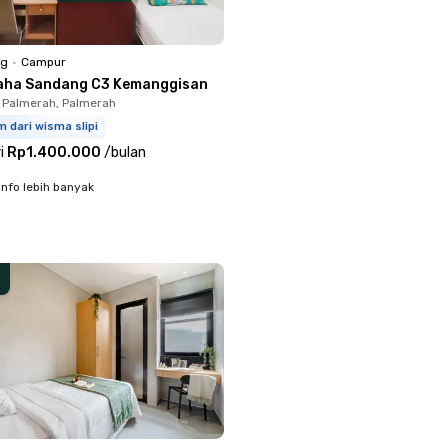
ng
•
Campur
aha Sandang C3 Kemanggisan
 Palmerah, Palmerah
m dari wisma slipi
i
Rp1.400.000
/
bulan
info lebih banyak