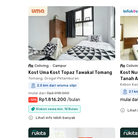
Close
Close
360
Coliving
•
Campur
Colivi
Kost Uma Kost Topaz Tawakal Tomang
Kost Nu
Tomang, Grogol Petamburan
Tanah 
Kebon Kac
2.0 km dari wisma slipi
2.1 k
mulai dari
Rp2.018.000
Rp1.816.200
/
bulan
mulai dar
-
10
%
Diskon sewa min. 12 Bulan
Lihat 
Lihat info lebih banyak
Close
Close