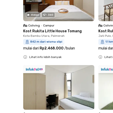
Video
360
Coliving
•
Campur
Colivi
Kost Rukita Little House Tomang
Kost Ru
Kota Bambu Utara, Palmerah
Jati Pulo,
842 m dari wisma slipi
1.1 k
mulai dari
Rp2.468.000
/
bulan
mulai dar
Lihat info lebih banyak
Lihat 
Close
Close