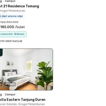
ng
•
Campur
st 21 Residence Tomang
Grogol Petamburan
m dari wisma slipi
Rp2.300.000
.185.000
/
bulan
 sewa min. 12 Bulan
info lebih banyak
o
360
ng
•
Campur
kita Eastern Tanjung Duren
uren Selatan, Grogol Petamburan