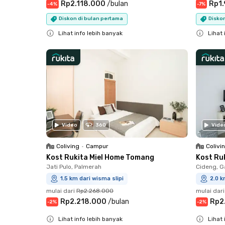
Rp2.118.000
/
bulan
Rp1
-
4
%
-
7
%
Diskon di bulan pertama
Disko
Lihat info lebih banyak
Lihat 
Close
Close
Video
360
Vide
Coliving
•
Campur
Colivi
Kost Rukita Miel Home Tomang
Kost Ru
Jati Pulo, Palmerah
Cideng, G
1.5 km dari wisma slipi
2.0 k
mulai dari
Rp2.268.000
mulai dari
Rp2.218.000
/
bulan
Rp2
-
2
%
-
2
%
Lihat info lebih banyak
Lihat 