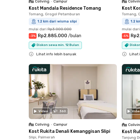
Coliving
•
Campur
Colivi
Kost Mandala Residence Tomang
Kost Ko
Tomang, Grogol Petamburan
Tomang, 
1.2 km dari wisma slipi
1.2 k
mulai dari
Rp3.000.000
mulai dari
Rp2.885.000
/
bulan
Rp2
-
3
%
-
5
%
Diskon sewa min. 12 Bulan
Diskon
Lihat info lebih banyak
Lihat 
Close
Close
Vide
Video
360
Coliving
•
Campur
Colivi
Kost Rukita Denali Kemanggisan Slipi
Kost Ru
Slipi, Palmerah
Tanjung D