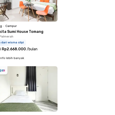
ng
•
Campur
kita Sumi House Tomang
 Palmerah
m dari wisma slipi
i
Rp2.668.000
/
bulan
info lebih banyak