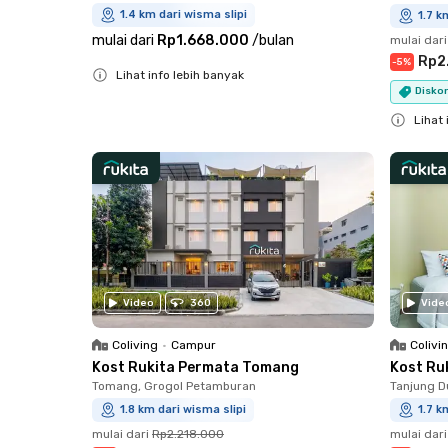
1.4 km dari wisma slipi
1.7 k
mulai dari
Rp1.668.000
/
bulan
mulai dari
Rp2
-
5
%
Lihat info lebih banyak
Disko
Close
Lihat 
Close
Video
360
Vide
Coliving
•
Campur
Colivi
Kost Rukita Permata Tomang
Kost Ru
Tomang, Grogol Petamburan
Tanjung D
1.8 km dari wisma slipi
1.7 k
mulai dari
Rp2.218.000
mulai dari