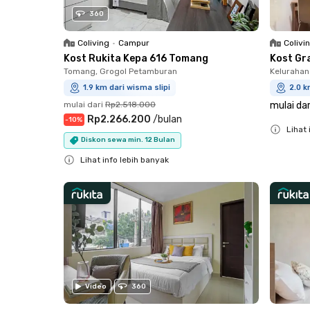
360
Coliving
•
Campur
Colivi
Kost Rukita Kepa 616 Tomang
Kost Gr
Tomang, Grogol Petamburan
Kelurahan
1.9 km dari wisma slipi
2.0 k
mulai dari
Rp2.518.000
mulai dar
Rp2.266.200
/
bulan
-
10
%
Lihat 
Diskon sewa min. 12 Bulan
Close
Lihat info lebih banyak
Close
Video
360