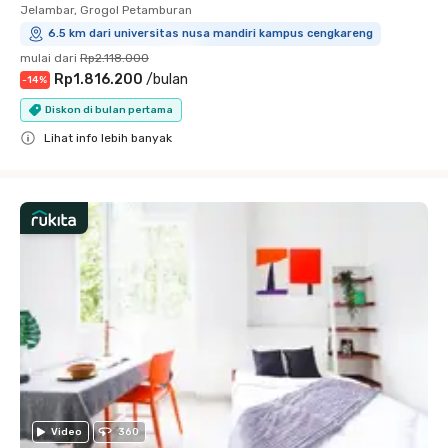
Jelambar, Grogol Petamburan
6.5 km dari universitas nusa mandiri kampus cengkareng
mulai dari
Rp2.118.000
Rp1.816.200
/
bulan
-
14
%
Diskon di bulan pertama
Lihat info lebih banyak
Close
Video
360