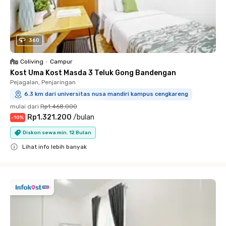
360
Coliving
•
Campur
Kost Uma Kost Masda 3 Teluk Gong Bandengan
Pejagalan, Penjaringan
6.3 km dari universitas nusa mandiri kampus cengkareng
mulai dari
Rp1.468.000
Rp1.321.200
/
bulan
-
10
%
Diskon sewa min. 12 Bulan
Lihat info lebih banyak
Close