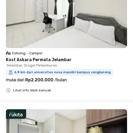
Coliving
•
Campur
Kost Askara Permata Jelambar
Jelambar, Grogol Petamburan
6.8 km dari universitas nusa mandiri kampus cengkareng
mulai dari
Rp2.200.000
/
bulan
Lihat info lebih banyak
Close