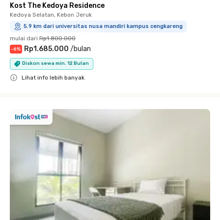
Kost The Kedoya Residence
Kedoya Selatan, Kebon Jeruk
5.9 km dari universitas nusa mandiri kampus cengkareng
mulai dari
Rp1.800.000
Rp1.685.000
/
bulan
-
6
%
Diskon sewa min. 12 Bulan
Lihat info lebih banyak
Close