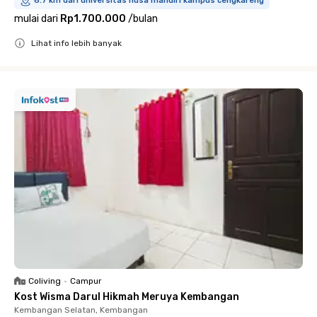
6.7 km dari universitas nusa mandiri kampus cengkareng
mulai dari
Rp1.700.000
/
bulan
Lihat info lebih banyak
Close
Coliving
•
Campur
Kost Wisma Darul Hikmah Meruya Kembangan
Kembangan Selatan, Kembangan