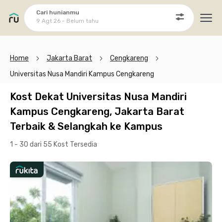
Cari hunianmu
9 Agt 26 - Belum tahu
Ope
Home
Jakarta Barat
Cengkareng
Universitas Nusa Mandiri Kampus Cengkareng
Kost Dekat Universitas Nusa Mandiri
Kampus Cengkareng, Jakarta Barat
Terbaik & Selangkah ke Kampus
1 - 30 dari 55 Kost
Tersedia