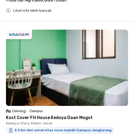
mulai dari
Rp1.600.000
/
bulan
Lihat info lebih banyak
Close
Coliving
•
Campur
Kost Cover FH House Kedoya Daan Mogot
Kedoya Utara, Kebon Jeruk
4.3 km dari universitas nusa mandiri kampus cengkareng