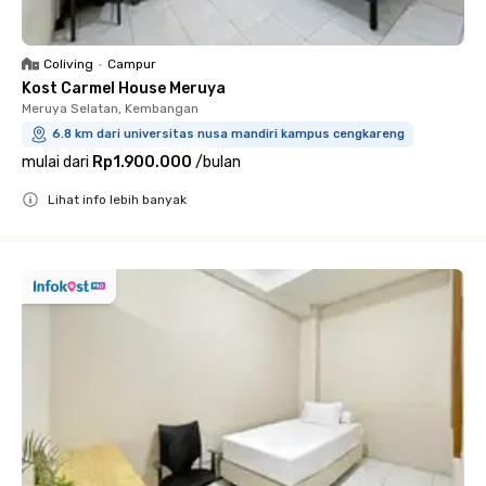
Coliving
•
Campur
Kost Carmel House Meruya
Meruya Selatan, Kembangan
6.8 km dari universitas nusa mandiri kampus cengkareng
mulai dari
Rp1.900.000
/
bulan
Lihat info lebih banyak
Close