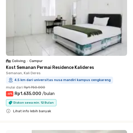
Coliving
•
Campur
Kost Semanan Permai Residence Kalideres
Semanan, Kali Deres
4.5 km dari universitas nusa mandiri kampus cengkareng
mulai dari
Rp1.750.000
Rp1.635.000
/
bulan
-
6
%
Diskon sewa min. 12 Bulan
Lihat info lebih banyak
Close