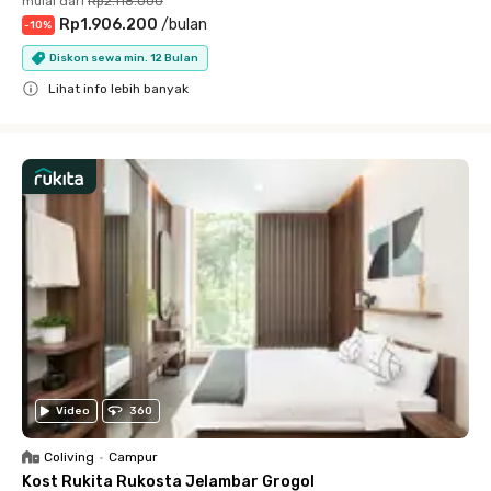
mulai dari
Rp2.118.000
Rp1.906.200
/
bulan
-
10
%
Diskon sewa min. 12 Bulan
Lihat info lebih banyak
Close
Video
360
Coliving
•
Campur
Kost Rukita Rukosta Jelambar Grogol