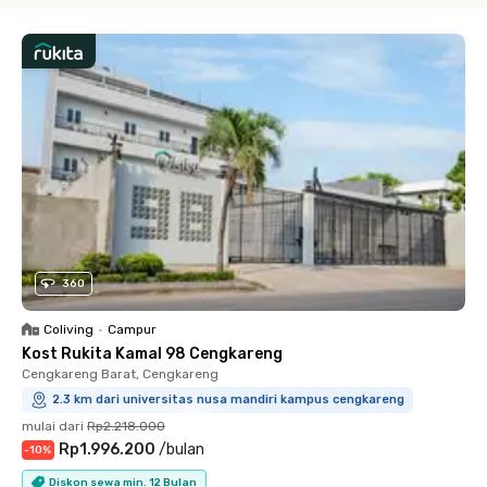
360
Coliving
•
Campur
Kost Rukita Kamal 98 Cengkareng
Cengkareng Barat, Cengkareng
2.3 km dari universitas nusa mandiri kampus cengkareng
mulai dari
Rp2.218.000
Rp1.996.200
/
bulan
-
10
%
Diskon sewa min. 12 Bulan