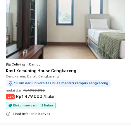
Coliving
•
Campur
Kost Kemuning House Cengkareng
Cengkareng Barat, Cengkareng
1.0 km dari universitas nusa mandiri kampus cengkareng
mulai dari
Rp1.900.000
Rp1.479.000
/
bulan
-
22
%
Diskon sewa min. 12 Bulan
Lihat info lebih banyak
Close