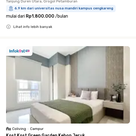
Tanjung Duren Utara, Grogol Petamburan
6.9 km dari universitas nusa mandiri kampus cengkareng
mulai dari
Rp1.800.000
/
bulan
Lihat info lebih banyak
Close
Coliving
•
Campur
Kost Kost Green Garden Kebon Jeruk