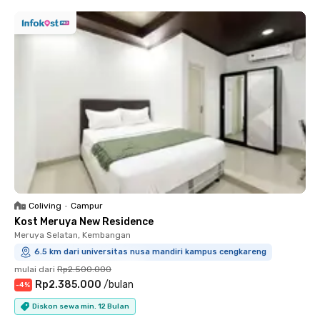
Coliving
•
Campur
Kost Meruya New Residence
Meruya Selatan, Kembangan
6.5 km dari universitas nusa mandiri kampus cengkareng
mulai dari
Rp2.500.000
Rp2.385.000
/
bulan
-
4
%
Diskon sewa min. 12 Bulan