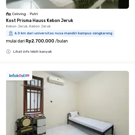
Coliving
•
Putri
Kost Prisma Hauss Kebon Jeruk
Kebon Jeruk, Kebon Jeruk
6.0 km dari universitas nusa mandiri kampus cengkareng
mulai dari
Rp2.700.000
/
bulan
Lihat info lebih banyak
Close