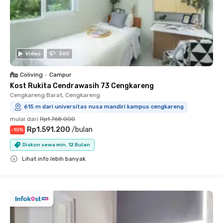
Video
360
Coliving
•
Campur
Kost Rukita Cendrawasih 73 Cengkareng
Cengkareng Barat, Cengkareng
615 m dari universitas nusa mandiri kampus cengkareng
mulai dari
Rp1.768.000
Rp1.591.200
/
bulan
-
10
%
Diskon sewa min. 12 Bulan
Lihat info lebih banyak
Close