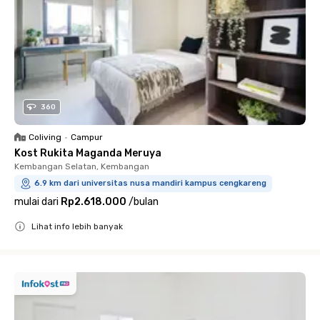
360
Coliving
•
Campur
Kost Rukita Maganda Meruya
Kembangan Selatan, Kembangan
6.9 km dari universitas nusa mandiri kampus cengkareng
mulai dari
Rp2.618.000
/
bulan
Lihat info lebih banyak
Close