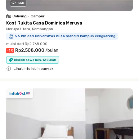
360
Coliving
•
Campur
Kost Rukita Casa Dominica Meruya
Meruya Utara, Kembangan
5.5 km dari universitas nusa mandiri kampus cengkareng
mulai dari
Rp2.768.000
Rp2.508.000
/
bulan
-
9
%
Diskon sewa min. 12 Bulan
Lihat info lebih banyak
Close