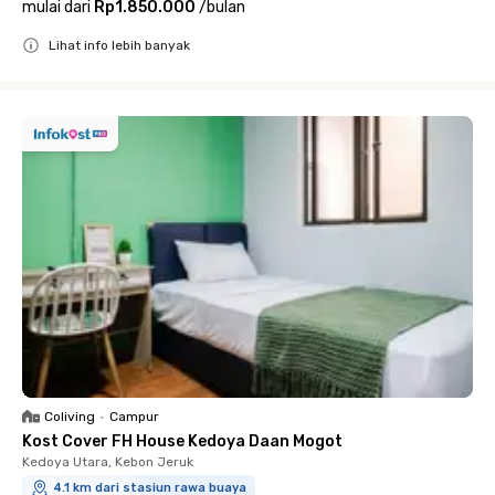
mulai dari
Rp1.850.000
/
bulan
Lihat info lebih banyak
Close
Coliving
•
Campur
Kost Cover FH House Kedoya Daan Mogot
Kedoya Utara, Kebon Jeruk
4.1 km dari stasiun rawa buaya