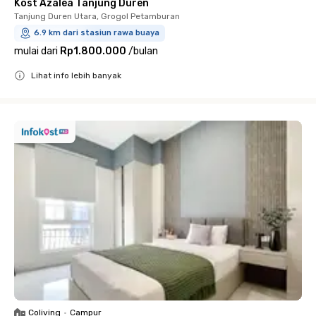
Kost Azalea Tanjung Duren
Tanjung Duren Utara, Grogol Petamburan
6.9 km dari stasiun rawa buaya
mulai dari
Rp1.800.000
/
bulan
Lihat info lebih banyak
Close
Coliving
•
Campur