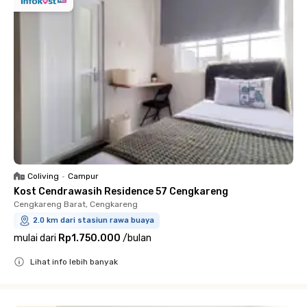
Coliving
•
Campur
Kost Cendrawasih Residence 57 Cengkareng
Cengkareng Barat, Cengkareng
2.0 km dari stasiun rawa buaya
mulai dari
Rp1.750.000
/
bulan
Lihat info lebih banyak
Close