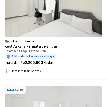
Coliving
•
Campur
Kost Askara Permata Jelambar
Jelambar, Grogol Petamburan
6.9 km dari stasiun rawa buaya
mulai dari
Rp2.200.000
/
bulan
Lihat info lebih banyak
Close