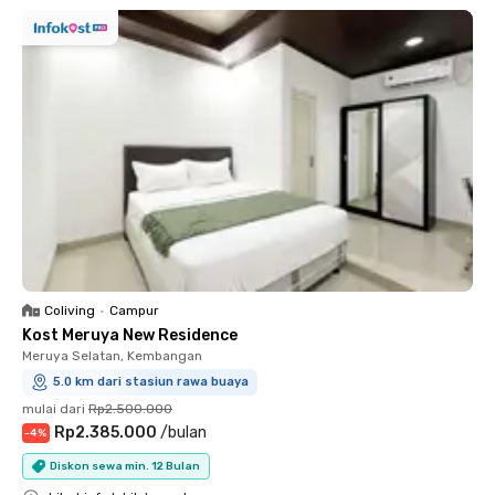
Coliving
•
Campur
Kost Meruya New Residence
Meruya Selatan, Kembangan
5.0 km dari stasiun rawa buaya
mulai dari
Rp2.500.000
Rp2.385.000
/
bulan
-
4
%
Diskon sewa min. 12 Bulan