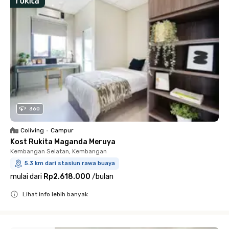
360
Coliving
•
Campur
Kost Rukita Maganda Meruya
Kembangan Selatan, Kembangan
5.3 km dari stasiun rawa buaya
mulai dari
Rp2.618.000
/
bulan
Lihat info lebih banyak
Close