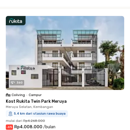
Close
360
Coliving
•
Campur
Kost Rukita Twin Park Meruya
Meruya Selatan, Kembangan
5.4 km dari stasiun rawa buaya
mulai dari
Rp4.268.000
Rp4.008.000
/
bulan
-
6
%