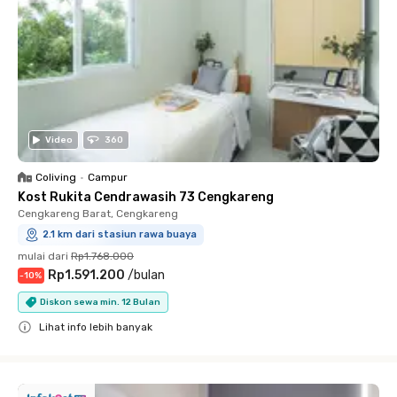
Video
360
Coliving
•
Campur
Kost Rukita Cendrawasih 73 Cengkareng
Cengkareng Barat, Cengkareng
2.1 km dari stasiun rawa buaya
mulai dari
Rp1.768.000
Rp1.591.200
/
bulan
-
10
%
Diskon sewa min. 12 Bulan
Lihat info lebih banyak
Close