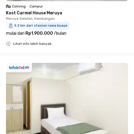
Coliving
•
Campur
Kost Carmel House Meruya
Meruya Selatan, Kembangan
5.2 km dari stasiun rawa buaya
mulai dari
Rp1.900.000
/
bulan
Lihat info lebih banyak
Close