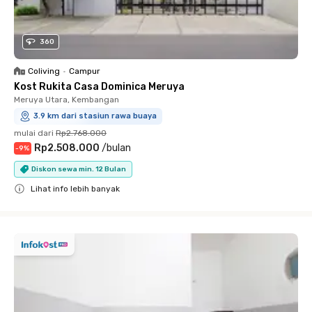
360
Coliving
•
Campur
Kost Rukita Casa Dominica Meruya
Meruya Utara, Kembangan
3.9 km dari stasiun rawa buaya
mulai dari
Rp2.768.000
Rp2.508.000
/
bulan
-
9
%
Diskon sewa min. 12 Bulan
Lihat info lebih banyak
Close