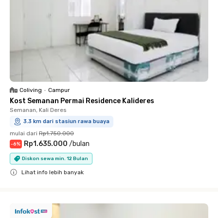
Coliving
•
Campur
Kost Semanan Permai Residence Kalideres
Semanan, Kali Deres
3.3 km dari stasiun rawa buaya
mulai dari
Rp1.750.000
Rp1.635.000
/
bulan
-
6
%
Diskon sewa min. 12 Bulan
Lihat info lebih banyak
Close