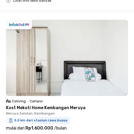
Lihat info lebih banyak
Close
Coliving
•
Campur
Kost Mekoti Home Kembangan Meruya
Meruya Selatan, Kembangan
5.0 km dari stasiun rawa buaya
mulai dari
Rp1.600.000
/
bulan