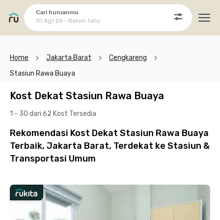
Cari hunianmu
10 Agt 26 - Belum tahu
Ope
Home
Jakarta Barat
Cengkareng
Stasiun Rawa Buaya
Kost Dekat Stasiun Rawa Buaya
1 - 30 dari 62 Kost
Tersedia
Rekomendasi Kost Dekat Stasiun Rawa Buaya
Terbaik, Jakarta Barat, Terdekat ke Stasiun &
Transportasi Umum