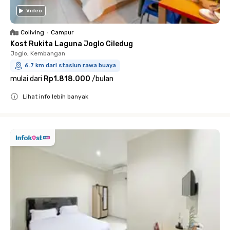
Video
Coliving
•
Campur
Kost Rukita Laguna Joglo Ciledug
Joglo, Kembangan
6.7 km dari stasiun rawa buaya
mulai dari
Rp1.818.000
/
bulan
Lihat info lebih banyak
Close