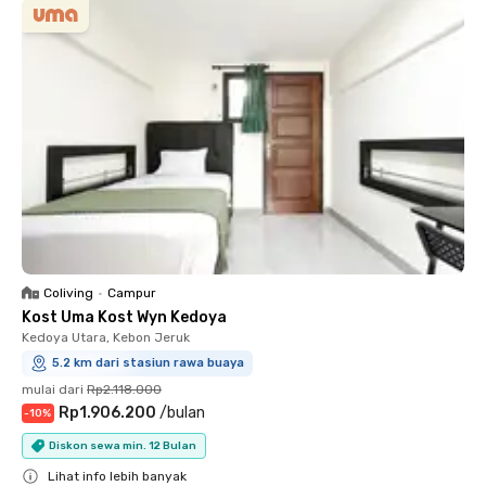
Coliving
•
Campur
Kost Uma Kost Wyn Kedoya
Kedoya Utara, Kebon Jeruk
5.2 km dari stasiun rawa buaya
mulai dari
Rp2.118.000
Rp1.906.200
/
bulan
-
10
%
Diskon sewa min. 12 Bulan
Lihat info lebih banyak