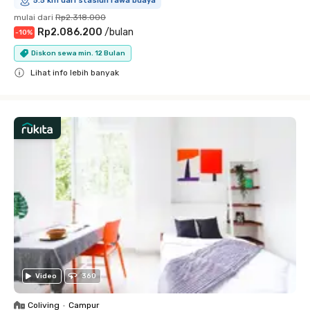
5.5 km dari stasiun rawa buaya
mulai dari
Rp2.318.000
Rp2.086.200
/
bulan
-
10
%
Diskon sewa min. 12 Bulan
Lihat info lebih banyak
Close
Video
360
Coliving
•
Campur