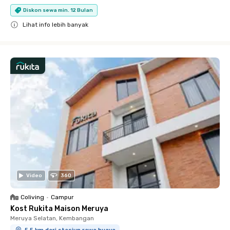
Diskon sewa min. 12 Bulan
Lihat info lebih banyak
Close
Video
360
Coliving
•
Campur
Kost Rukita Maison Meruya
Meruya Selatan, Kembangan