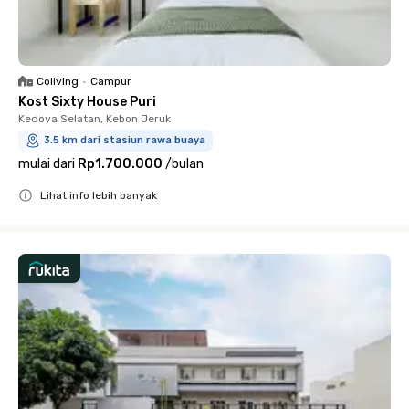
Coliving
•
Campur
Kost Sixty House Puri
Kedoya Selatan, Kebon Jeruk
3.5 km dari stasiun rawa buaya
mulai dari
Rp1.700.000
/
bulan
Lihat info lebih banyak
Close