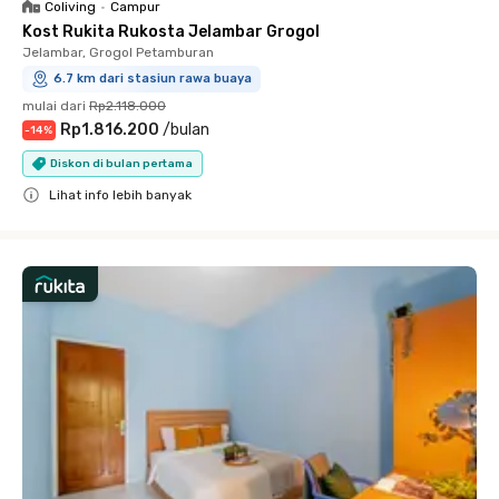
Coliving
•
Campur
Kost Rukita Rukosta Jelambar Grogol
Jelambar, Grogol Petamburan
6.7 km dari stasiun rawa buaya
mulai dari
Rp2.118.000
Rp1.816.200
/
bulan
-
14
%
Diskon di bulan pertama
Lihat info lebih banyak
Close