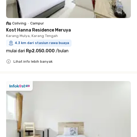
Coliving
•
Campur
Kost Hanna Residence Meruya
Karang Mulya, Karang Tengah
4.3 km dari stasiun rawa buaya
mulai dari
Rp2.050.000
/
bulan
Lihat info lebih banyak
Close