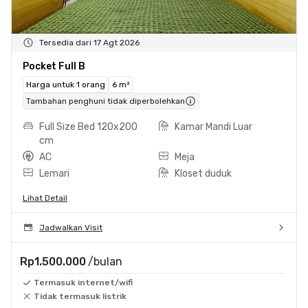
Tersedia dari 17 Agt 2026
Pocket Full B
Harga untuk 1 orang
6 m²
Tambahan penghuni tidak diperbolehkan
Full Size Bed 120x200
Kamar Mandi Luar
cm
AC
Meja
Lemari
Kloset duduk
Lihat Detail
Jadwalkan Visit
Rp1.500.000
/bulan
Termasuk internet/wifi
Tidak termasuk listrik