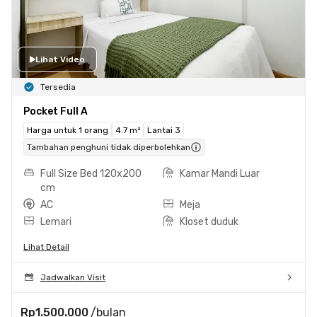
Lihat Video
Tersedia
Pocket Full A
Harga untuk 1 orang
4.7 m²
Lantai 3
Tambahan penghuni tidak diperbolehkan
Full Size Bed 120x200
Kamar Mandi Luar
cm
AC
Meja
Lemari
Kloset duduk
Lihat Detail
Jadwalkan Visit
Rp1.500.000
/bulan