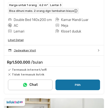
Harga untuk 1 orang
6.2 m²
Lantai 3
Bisa dihuni maks. 2 orang dgn tambahan biaya
Double Bed 140x200 cm
Kamar Mandi Luar
AC
Meja
Lemari
Kloset duduk
Lihat Detail
Jadwalkan Visit
Rp1.500.000
/bulan
Termasuk internet/wifi
Tidak termasuk listrik
Chat
Pilih