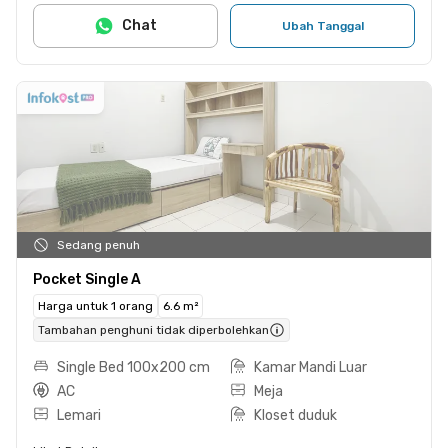
Chat
Ubah Tanggal
Sedang penuh
Pocket Single A
Harga untuk 1 orang
6.6 m²
Tambahan penghuni tidak diperbolehkan
Single Bed 100x200 cm
Kamar Mandi Luar
AC
Meja
Lemari
Kloset duduk