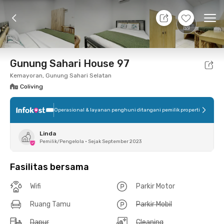
11 Agt 26 - Belum tahu
+
7
Ope
Foto
Fasilitas bersama
Lokasi
Kamar
Atura
Gunung Sahari House 97
Kemayoran, Gunung Sahari Selatan
Coliving
Operasional & layanan penghuni ditangani pemilik properti
Linda
Pemilik/Pengelola
•
Sejak September 2023
Fasilitas bersama
Wifi
Parkir Motor
Ruang Tamu
Parkir Mobil
Dapur
Cleaning