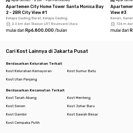
Apartemen City Home Tower Santa Monica Bay
Apartemen
2 - 2BR City View #1
View #3
Kelapa Gading Barat, Kelapa Gading
Kenari, Sene
2.0 km dari Stasiun LRT Boulevard Utara
726 m dar
mulai dari
Rp6.800.000
/
bulan
mulai dari
R
Cari Kost Lainnya di Jakarta Pusat
Berdasarkan Kelurahan Terkait
Kost Kelurahan Kemayoran
Kost Sumur Batu
Kost Utan Panjang
Berdasarkan Kecamatan Terkait
Kost Tanah Abang
Kost Menteng
Kost Senen
Kost Johar Baru
Kost Gambir
Kost Sawah Besar
Kost Cempaka Putih