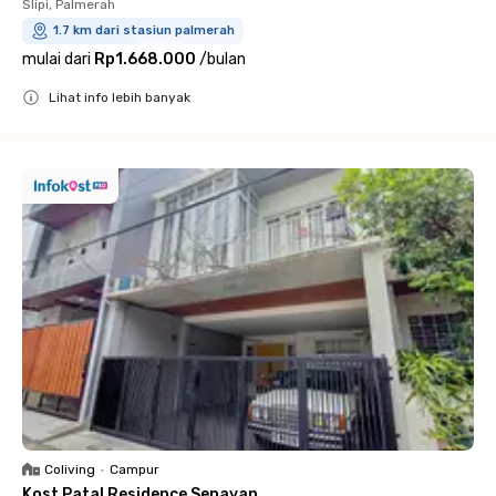
Slipi, Palmerah
1.7 km dari stasiun palmerah
mulai dari
Rp1.668.000
/
bulan
Lihat info lebih banyak
Close
Coliving
•
Campur
Kost Patal Residence Senayan