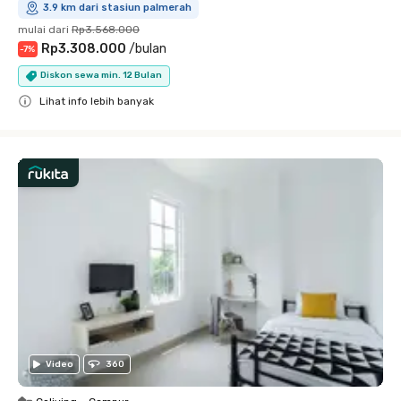
3.9 km dari stasiun palmerah
mulai dari
Rp3.568.000
Rp3.308.000
/
bulan
-
7
%
Diskon sewa min. 12 Bulan
Lihat info lebih banyak
Close
Video
360