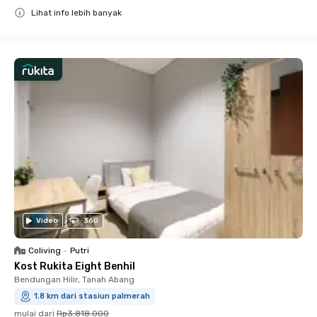
Lihat info lebih banyak
Close
Video
360
Coliving
•
Putri
Kost Rukita Eight Benhil
Bendungan Hilir, Tanah Abang
1.8 km dari stasiun palmerah
mulai dari
Rp3.818.000