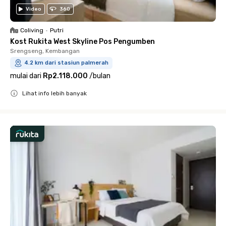
Video
360
Coliving
•
Putri
Kost Rukita West Skyline Pos Pengumben
Srengseng, Kembangan
4.2 km dari stasiun palmerah
mulai dari
Rp2.118.000
/
bulan
Lihat info lebih banyak
Close