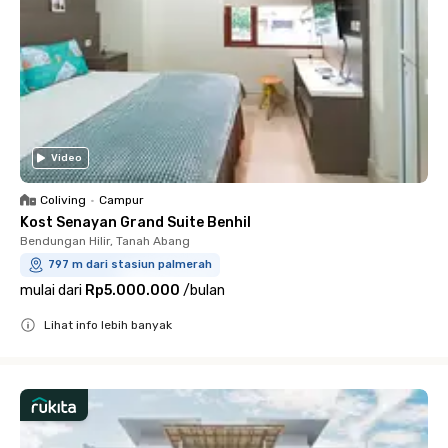
Video
Coliving
•
Campur
Kost Senayan Grand Suite Benhil
Bendungan Hilir, Tanah Abang
797 m dari stasiun palmerah
mulai dari
Rp5.000.000
/
bulan
Lihat info lebih banyak
Close