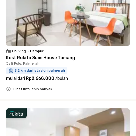
Coliving
•
Campur
Kost Rukita Sumi House Tomang
Jati Pulo, Palmerah
3.2 km dari stasiun palmerah
mulai dari
Rp2.668.000
/
bulan
Lihat info lebih banyak
Close