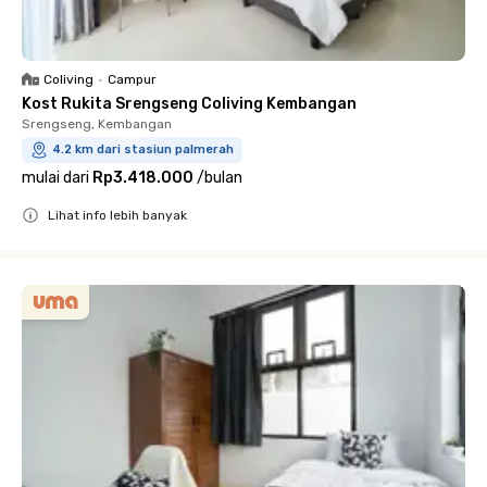
Coliving
•
Campur
Kost Rukita Srengseng Coliving Kembangan
Srengseng, Kembangan
4.2 km dari stasiun palmerah
mulai dari
Rp3.418.000
/
bulan
Lihat info lebih banyak
Close