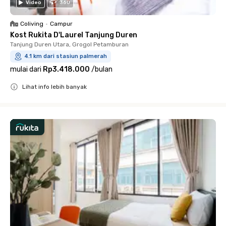
Video
360
Coliving
•
Campur
Kost Rukita D'Laurel Tanjung Duren
Tanjung Duren Utara, Grogol Petamburan
4.1 km dari stasiun palmerah
mulai dari
Rp3.418.000
/
bulan
Lihat info lebih banyak
Close