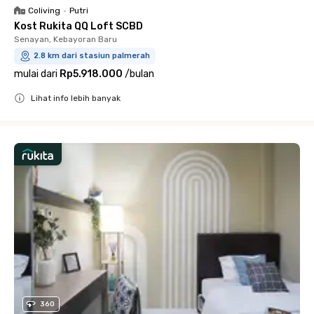
Coliving
•
Putri
Kost Rukita QQ Loft SCBD
Senayan, Kebayoran Baru
2.8 km dari stasiun palmerah
mulai dari
Rp5.918.000
/
bulan
Lihat info lebih banyak
Close
360