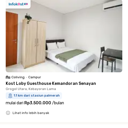
Coliving
•
Campur
Kost Loby Guesthouse Kemandoran Senayan
Grogol Utara, Kebayoran Lama
1.1 km dari stasiun palmerah
mulai dari
Rp3.500.000
/
bulan
Lihat info lebih banyak
Close