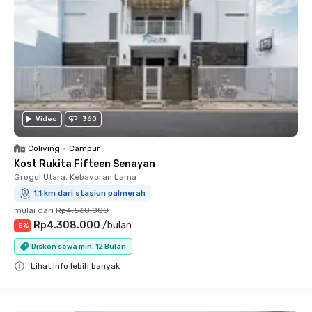
Video
360
Coliving
•
Campur
Kost Rukita Fifteen Senayan
Grogol Utara, Kebayoran Lama
1.1 km dari stasiun palmerah
mulai dari
Rp4.568.000
Rp4.308.000
/
bulan
-
5
%
Diskon sewa min. 12 Bulan
Lihat info lebih banyak
Close