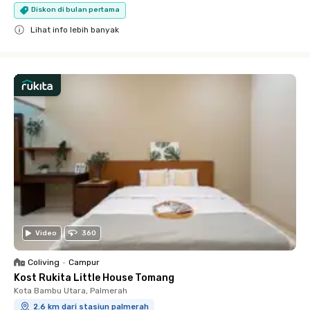
Diskon di bulan pertama
Lihat info lebih banyak
Close
Video
360
Coliving
•
Campur
Kost Rukita Little House Tomang
Kota Bambu Utara, Palmerah
2.6 km dari stasiun palmerah