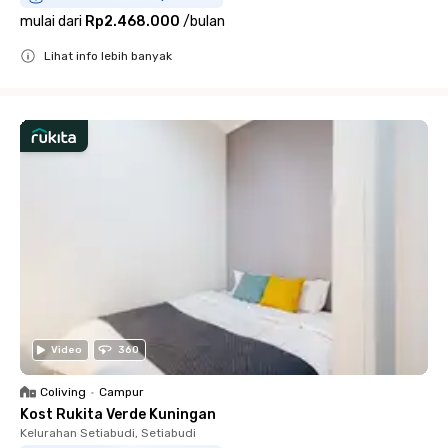
mulai dari
Rp2.468.000
/
bulan
Lihat info lebih banyak
Close
Video
360
Coliving
•
Campur
Kost Rukita Verde Kuningan
Kelurahan Setiabudi, Setiabudi