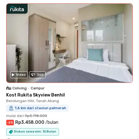
Video
360
Coliving
•
Campur
Kost Rukita Skyview Benhil
Bendungan Hilir, Tanah Abang
1.6 km dari stasiun palmerah
mulai dari
Rp3.718.000
Rp3.458.000
/
bulan
-
6
%
Diskon sewa min. 12 Bulan