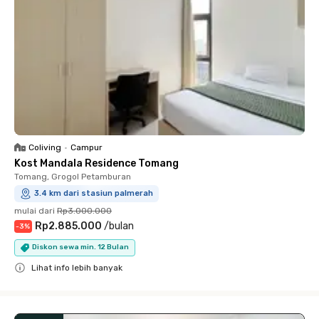
Coliving
•
Campur
Kost Mandala Residence Tomang
Tomang, Grogol Petamburan
3.4 km dari stasiun palmerah
mulai dari
Rp3.000.000
Rp2.885.000
/
bulan
-
3
%
Diskon sewa min. 12 Bulan
Lihat info lebih banyak
Close