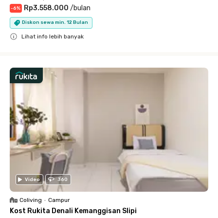
Rp3.558.000
/
bulan
-
6
%
Diskon sewa min. 12 Bulan
Lihat info lebih banyak
Close
Video
360
Coliving
•
Campur
Kost Rukita Denali Kemanggisan Slipi