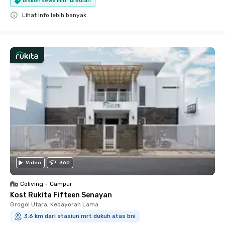
Diskon sewa min. 12 Bulan
Lihat info lebih banyak
Close
Video
360
Coliving
•
Campur
Kost Rukita Fifteen Senayan
Grogol Utara, Kebayoran Lama
3.6 km dari stasiun mrt dukuh atas bni