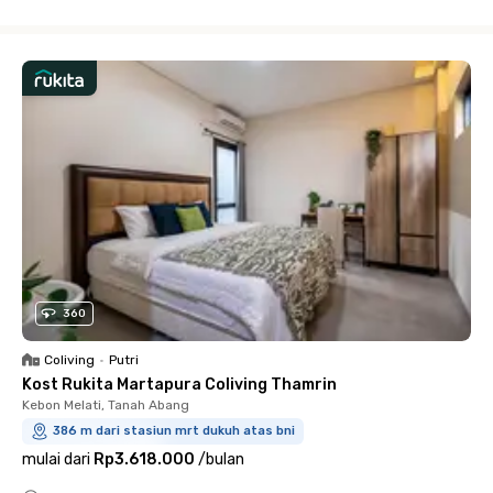
Close
360
Coliving
•
Putri
Kost Rukita Martapura Coliving Thamrin
Kebon Melati, Tanah Abang
386 m dari stasiun mrt dukuh atas bni
mulai dari
Rp3.618.000
/
bulan