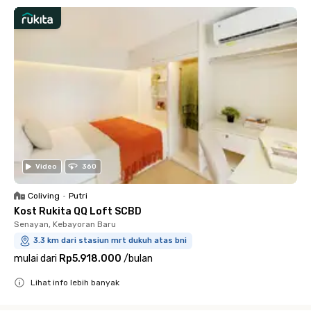
Video
360
Coliving
•
Putri
Kost Rukita QQ Loft SCBD
Senayan, Kebayoran Baru
3.3 km dari stasiun mrt dukuh atas bni
mulai dari
Rp5.918.000
/
bulan
Lihat info lebih banyak
Close