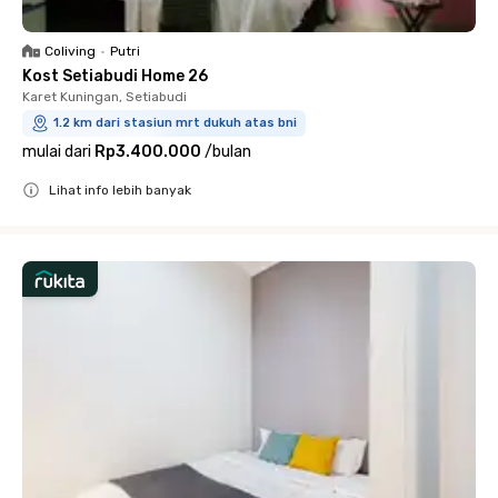
Coliving
•
Putri
Kost Setiabudi Home 26
Karet Kuningan, Setiabudi
1.2 km dari stasiun mrt dukuh atas bni
mulai dari
Rp3.400.000
/
bulan
Lihat info lebih banyak
Close