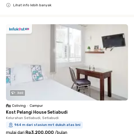
Lihat info lebih banyak
Close
360
Coliving
•
Campur
Kost Pelangi House Setiabudi
Kelurahan Setiabudi, Setiabudi
964 m dari stasiun mrt dukuh atas bni
mulai dari
Rp3.200.000
/
bulan