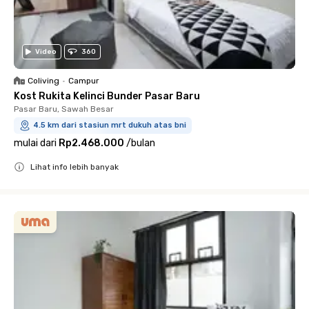
Video
360
Coliving
•
Campur
Kost Rukita Kelinci Bunder Pasar Baru
Pasar Baru, Sawah Besar
4.5 km dari stasiun mrt dukuh atas bni
mulai dari
Rp2.468.000
/
bulan
Lihat info lebih banyak
Close