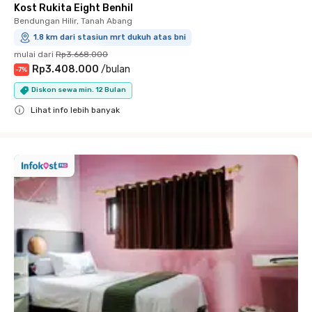
Kost Rukita Eight Benhil
Bendungan Hilir, Tanah Abang
1.8 km dari stasiun mrt dukuh atas bni
mulai dari
Rp3.668.000
Rp3.408.000
/
bulan
-
7
%
Diskon sewa min. 12 Bulan
Lihat info lebih banyak
Close