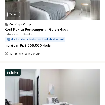
360
Coliving
•
Campur
Kost Rukita Pembangunan Gajah Mada
Petojo Utara, Gambir
4.4 km dari stasiun mrt dukuh atas bni
mulai dari
Rp2.368.000
/
bulan
Lihat info lebih banyak
Close