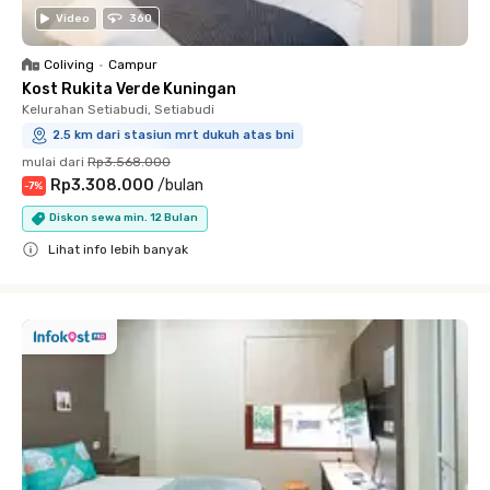
Video
360
Coliving
•
Campur
Kost Rukita Verde Kuningan
Kelurahan Setiabudi, Setiabudi
2.5 km dari stasiun mrt dukuh atas bni
mulai dari
Rp3.568.000
Rp3.308.000
/
bulan
-
7
%
Diskon sewa min. 12 Bulan
Lihat info lebih banyak
Close