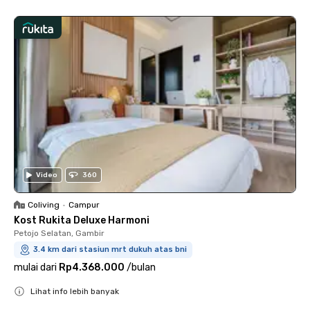
Video
360
Coliving
•
Campur
Kost Rukita Deluxe Harmoni
Petojo Selatan, Gambir
3.4 km dari stasiun mrt dukuh atas bni
mulai dari
Rp4.368.000
/
bulan
Lihat info lebih banyak
Close