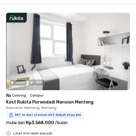
Close
Video
360
Coliving
•
Campur
Kost Rukita Purwodadi Mansion Menteng
Kelurahan Menteng, Menteng
387 m dari stasiun mrt dukuh atas bni
mulai dari
Rp3.568.000
/
bulan
Lihat info lebih banyak