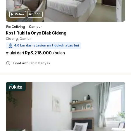
Video
360
Coliving
•
Campur
Kost Rukita Onyx Biak Cideng
Cideng, Gambir
4.0 km dari stasiun mrt dukuh atas bni
mulai dari
Rp3.218.000
/
bulan
Lihat info lebih banyak
Close