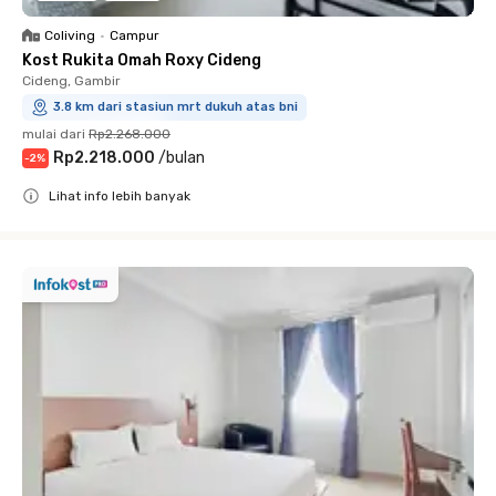
Coliving
•
Campur
Kost Rukita Omah Roxy Cideng
Cideng, Gambir
3.8 km dari stasiun mrt dukuh atas bni
mulai dari
Rp2.268.000
Rp2.218.000
/
bulan
-
2
%
Lihat info lebih banyak
Close