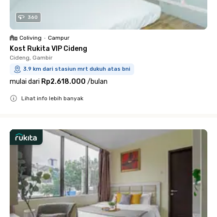
360
Coliving
•
Campur
Kost Rukita VIP Cideng
Cideng, Gambir
3.9 km dari stasiun mrt dukuh atas bni
mulai dari
Rp2.618.000
/
bulan
Lihat info lebih banyak
Close