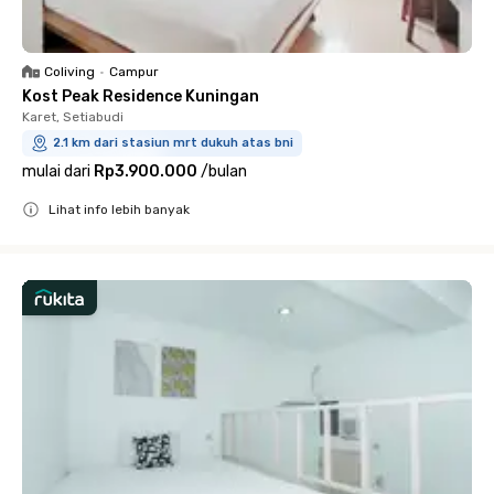
Coliving
•
Campur
Kost Peak Residence Kuningan
Karet, Setiabudi
2.1 km dari stasiun mrt dukuh atas bni
mulai dari
Rp3.900.000
/
bulan
Lihat info lebih banyak
Close