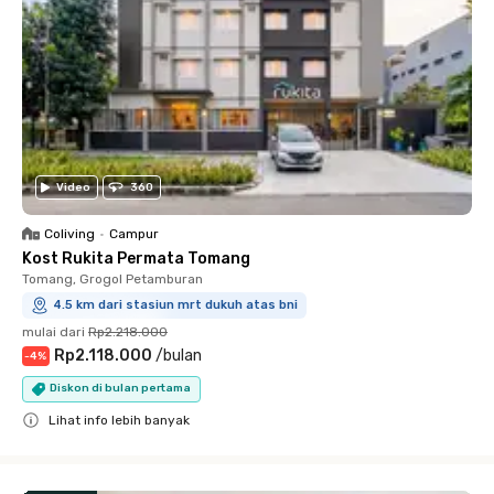
Video
360
Coliving
•
Campur
Kost Rukita Permata Tomang
Tomang, Grogol Petamburan
4.5 km dari stasiun mrt dukuh atas bni
mulai dari
Rp2.218.000
Rp2.118.000
/
bulan
-
4
%
Diskon di bulan pertama
Lihat info lebih banyak
Close