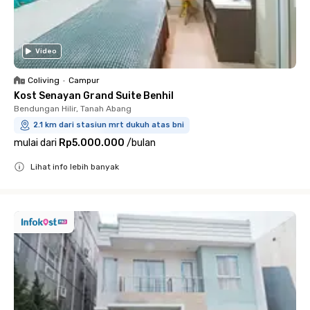
Video
Coliving
•
Campur
Kost Senayan Grand Suite Benhil
Bendungan Hilir, Tanah Abang
2.1 km dari stasiun mrt dukuh atas bni
mulai dari
Rp5.000.000
/
bulan
Lihat info lebih banyak
Close