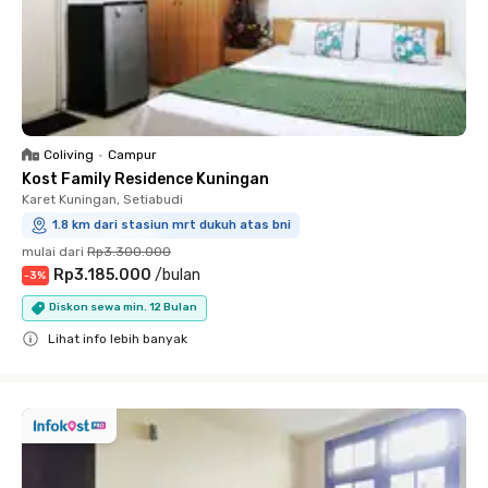
Coliving
•
Campur
Kost Family Residence Kuningan
Karet Kuningan, Setiabudi
1.8 km dari stasiun mrt dukuh atas bni
mulai dari
Rp3.300.000
Rp3.185.000
/
bulan
-
3
%
Diskon sewa min. 12 Bulan
Lihat info lebih banyak
Close