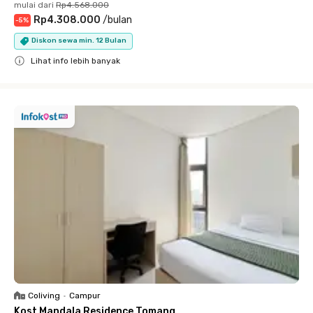
mulai dari
Rp4.568.000
Rp4.308.000
/
bulan
-
5
%
Diskon sewa min. 12 Bulan
Lihat info lebih banyak
Close
Coliving
•
Campur
Kost Mandala Residence Tomang