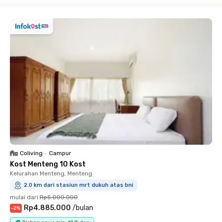
Coliving
•
Campur
Kost Menteng 10 Kost
Kelurahan Menteng, Menteng
2.0 km dari stasiun mrt dukuh atas bni
mulai dari
Rp5.000.000
Rp4.885.000
/
bulan
-
2
%