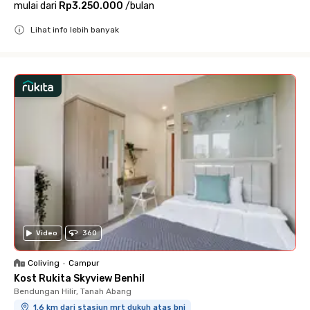
mulai dari
Rp3.250.000
/
bulan
Lihat info lebih banyak
Close
Video
360
Coliving
•
Campur
Kost Rukita Skyview Benhil
Bendungan Hilir, Tanah Abang
1.6 km dari stasiun mrt dukuh atas bni