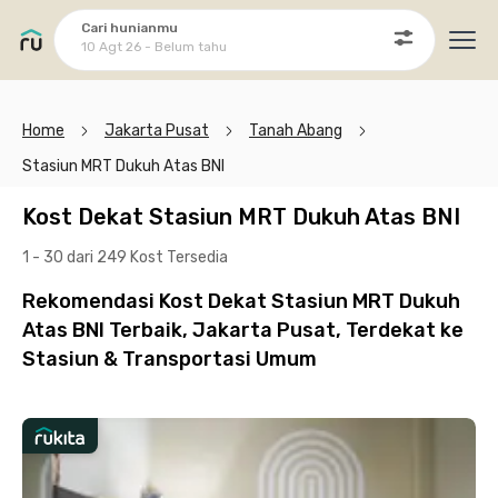
Cari hunianmu
10 Agt 26 - Belum tahu
Ope
Home
Jakarta Pusat
Tanah Abang
Stasiun MRT Dukuh Atas BNI
Kost Dekat Stasiun MRT Dukuh Atas BNI
1 - 30 dari 249 Kost
Tersedia
Rekomendasi Kost Dekat Stasiun MRT Dukuh
Atas BNI Terbaik, Jakarta Pusat, Terdekat ke
Stasiun & Transportasi Umum