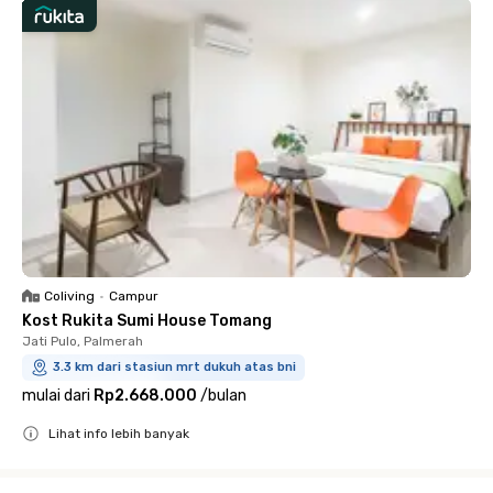
Coliving
•
Campur
Kost Rukita Sumi House Tomang
Jati Pulo, Palmerah
3.3 km dari stasiun mrt dukuh atas bni
mulai dari
Rp2.668.000
/
bulan
Lihat info lebih banyak
Close