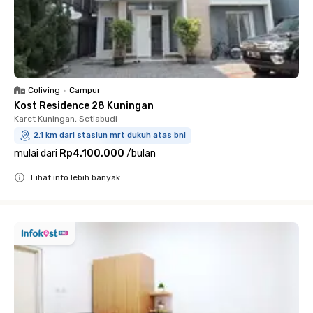
Coliving
•
Campur
Kost Residence 28 Kuningan
Karet Kuningan, Setiabudi
2.1 km dari stasiun mrt dukuh atas bni
mulai dari
Rp4.100.000
/
bulan
Lihat info lebih banyak
Close