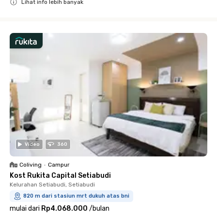
Lihat info lebih banyak
Close
Video
360
Coliving
•
Campur
Kost Rukita Capital Setiabudi
Kelurahan Setiabudi, Setiabudi
820 m dari stasiun mrt dukuh atas bni
mulai dari
Rp4.068.000
/
bulan