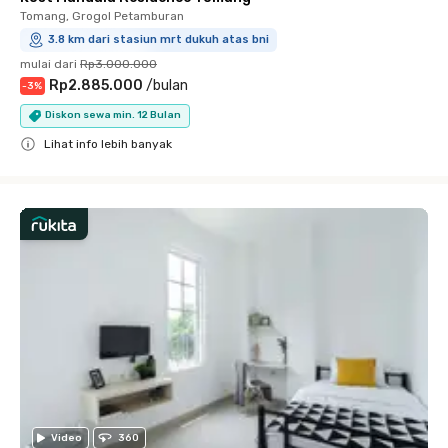
Tomang, Grogol Petamburan
3.8 km dari stasiun mrt dukuh atas bni
mulai dari
Rp3.000.000
Rp2.885.000
/
bulan
-
3
%
Diskon sewa min. 12 Bulan
Lihat info lebih banyak
Close
Video
360