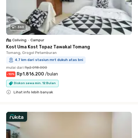
360
Coliving
•
Campur
Kost Uma Kost Topaz Tawakal Tomang
Tomang, Grogol Petamburan
4.7 km dari stasiun mrt dukuh atas bni
mulai dari
Rp2.018.000
Rp1.816.200
/
bulan
-
10
%
Diskon sewa min. 12 Bulan
Lihat info lebih banyak
Close