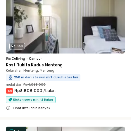
360
Coliving
•
Campur
Kost Rukita Kudus Menteng
Kelurahan Menteng, Menteng
250 m dari stasiun mrt dukuh atas bni
mulai dari
Rp4.068.000
Rp3.808.000
/
bulan
-
6
%
Diskon sewa min. 12 Bulan
Lihat info lebih banyak
Close