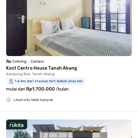
Coliving
•
Campur
Kost Centro House Tanah Abang
Kampung Bali, Tanah Abang
1.6 km dari stasiun mrt dukuh atas bni
mulai dari
Rp1.700.000
/
bulan
Lihat info lebih banyak
Close