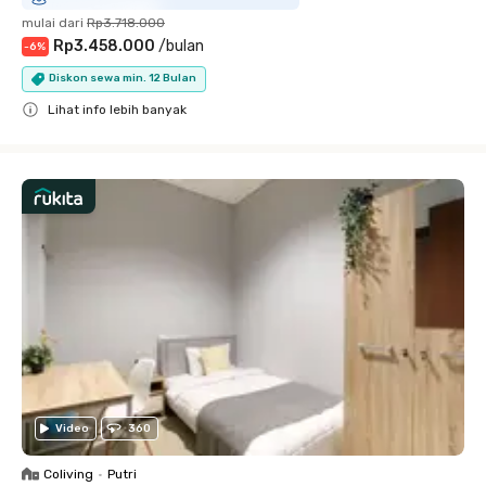
mulai dari
Rp3.718.000
Rp3.458.000
/
bulan
-
6
%
Diskon sewa min. 12 Bulan
Lihat info lebih banyak
Close
Video
360
Coliving
•
Putri