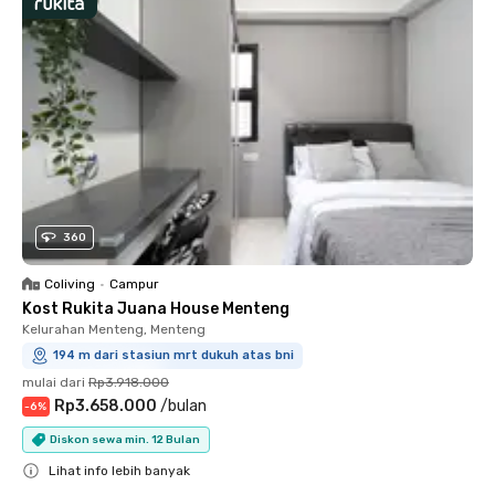
360
Coliving
•
Campur
Kost Rukita Juana House Menteng
Kelurahan Menteng, Menteng
194 m dari stasiun mrt dukuh atas bni
mulai dari
Rp3.918.000
Rp3.658.000
/
bulan
-
6
%
Diskon sewa min. 12 Bulan
Lihat info lebih banyak