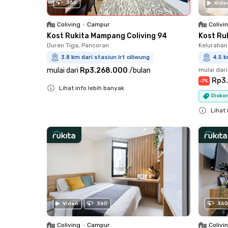
360
Vide
Colivi
Coliving
•
Campur
Kost Ru
Kost Rukita Mampang Coliving 94
Kelurahan
Duren Tiga, Pancoran
4.5 k
3.8 km dari stasiun lrt ciliwung
mulai dari
mulai dari
Rp3.268.000
/
bulan
Rp3
-
7
%
Lihat info lebih banyak
Diskon
Close
Lihat 
Close
Video
360
360
Coliving
•
Campur
Colivi