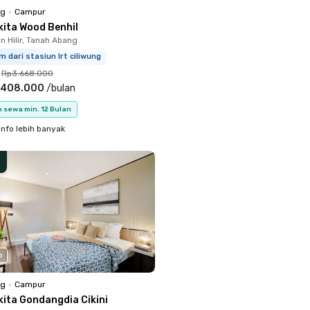
ng
•
Campur
kita Wood Benhil
 Hilir, Tanah Abang
m dari stasiun lrt ciliwung
Rp3.668.000
.408.000
/
bulan
 sewa min. 12 Bulan
info lebih banyak
o
ng
•
Campur
kita Gondangdia Cikini