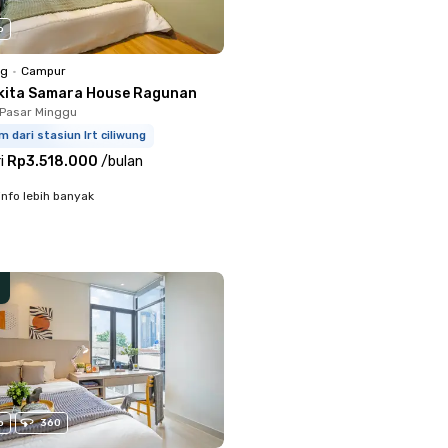
o
ng
•
Campur
kita Samara House Ragunan
Pasar Minggu
m dari stasiun lrt ciliwung
i
Rp3.518.000
/
bulan
info lebih banyak
o
360