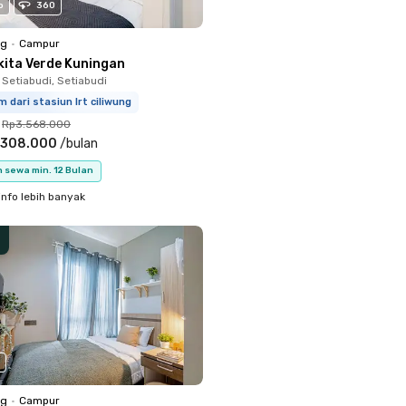
o
360
ng
•
Campur
kita Verde Kuningan
 Setiabudi, Setiabudi
m dari stasiun lrt ciliwung
Rp3.568.000
.308.000
/
bulan
 sewa min. 12 Bulan
info lebih banyak
ng
•
Campur