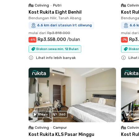
Coliving
•
Putri
Colivi
Kost Rukita Eight Benhil
Kost Ru
Bendungan Hilir, Tanah Abang
Bendungan
6.6 km dari stasiun lrt ciliwung
6.6 k
mulai dari
Rp3.818.000
mulai dari
Rp3.558.000
/
bulan
Rp3
-
6
%
-
7
%
Diskon sewa min. 12 Bulan
Diskon
Lihat info lebih banyak
Lihat 
Close
Close
Video
360
Vide
Coliving
•
Campur
Colivi
Kost Rukita KLS Pasar Minggu
Kost Ru