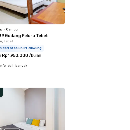
ng
•
Campur
89 Gudang Peluru Tebet
u, Tebet
m dari stasiun lrt ciliwung
i
Rp1.950.000
/
bulan
info lebih banyak