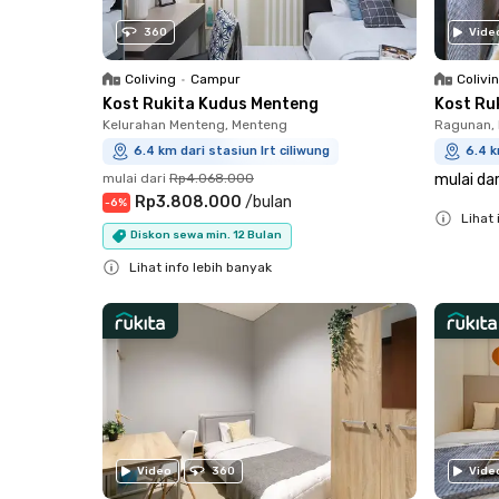
360
Vide
Coliving
•
Campur
Colivi
Kost Rukita Kudus Menteng
Kost Ru
Kelurahan Menteng, Menteng
Ragunan, 
6.4 km dari stasiun lrt ciliwung
6.4 k
mulai dari
Rp4.068.000
mulai dar
Rp3.808.000
/
bulan
-
6
%
Lihat 
Diskon sewa min. 12 Bulan
Close
Lihat info lebih banyak
Close
Video
360
Vide