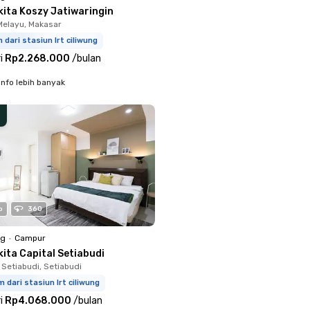
kita Koszy Jatiwaringin
Melayu, Makasar
m dari stasiun lrt ciliwung
i
Rp2.268.000
/
bulan
info lebih banyak
o
360
ng
•
Campur
ita Capital Setiabudi
 Setiabudi, Setiabudi
m dari stasiun lrt ciliwung
i
Rp4.068.000
/
bulan