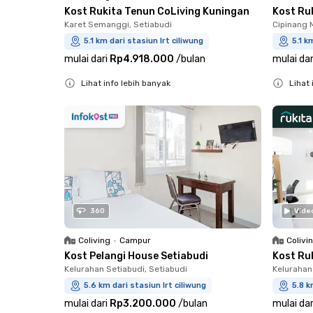
Kost Rukita Tenun CoLiving Kuningan
Kost Ru
Karet Semanggi, Setiabudi
Cipinang 
5.1 km dari stasiun lrt ciliwung
5.1 k
mulai dari
Rp4.918.000
/
bulan
mulai dar
Lihat info lebih banyak
Lihat 
Close
Close
360
Vide
Coliving
•
Campur
Colivi
Kost Pelangi House Setiabudi
Kost Ruk
Kelurahan Setiabudi, Setiabudi
Kelurahan
5.6 km dari stasiun lrt ciliwung
5.8 k
mulai dari
Rp3.200.000
/
bulan
mulai dar