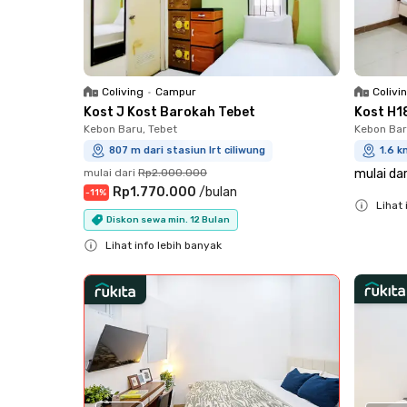
Coliving
•
Campur
Colivi
Kost J Kost Barokah Tebet
Kost H1
Kebon Baru, Tebet
Kebon Bar
807 m dari stasiun lrt ciliwung
1.6 k
mulai dari
Rp2.000.000
mulai dar
Rp1.770.000
/
bulan
-
11
%
Lihat 
Diskon sewa min. 12 Bulan
Close
Lihat info lebih banyak
Close