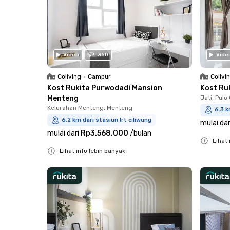
Video
360
Vide
Coliving
•
Campur
Colivi
Kost Rukita Purwodadi Mansion
Kost Ru
Menteng
Jati, Pul
Kelurahan Menteng, Menteng
6.3 k
6.2 km dari stasiun lrt ciliwung
mulai dar
mulai dari
Rp3.568.000
/
bulan
Lihat 
Lihat info lebih banyak
Close
Close