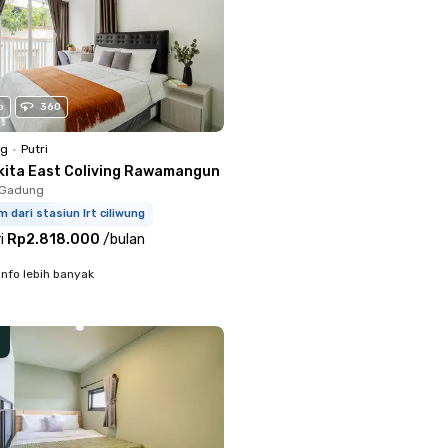
o
360
ng
•
Putri
kita East Coliving Rawamangun
o Gadung
m dari stasiun lrt ciliwung
i
Rp2.818.000
/
bulan
info lebih banyak