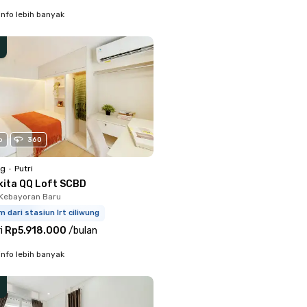
info lebih banyak
o
360
ng
•
Putri
kita QQ Loft SCBD
Kebayoran Baru
m dari stasiun lrt ciliwung
i
Rp5.918.000
/
bulan
info lebih banyak