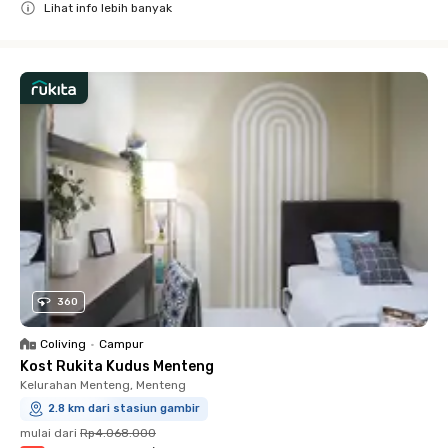
Lihat info lebih banyak
Close
360
Coliving
•
Campur
Kost Rukita Kudus Menteng
Kelurahan Menteng, Menteng
2.8 km dari stasiun gambir
mulai dari
Rp4.068.000