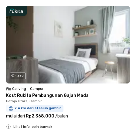
360
Coliving
•
Campur
Kost Rukita Pembangunan Gajah Mada
Petojo Utara, Gambir
2.4 km dari stasiun gambir
mulai dari
Rp2.368.000
/
bulan
Lihat info lebih banyak
Close