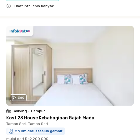
Lihat info lebih banyak
Close
360
Coliving
•
Campur
Kost 23 House Kebahagiaan Gajah Mada
Taman Sari, Taman Sari
2.9 km dari stasiun gambir
mulai dari
Rp2.200.000