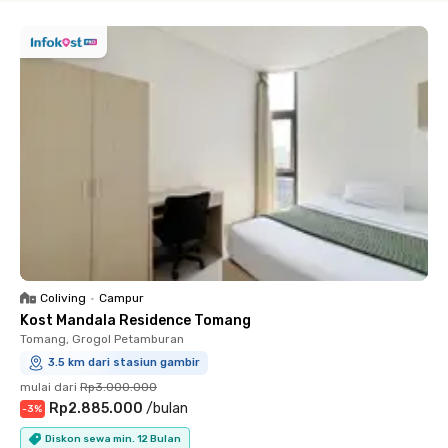
Coliving
•
Campur
Kost Mandala Residence Tomang
Tomang, Grogol Petamburan
3.5 km dari stasiun gambir
mulai dari
Rp3.000.000
Rp2.885.000
/
bulan
-
3
%
Diskon sewa min. 12 Bulan