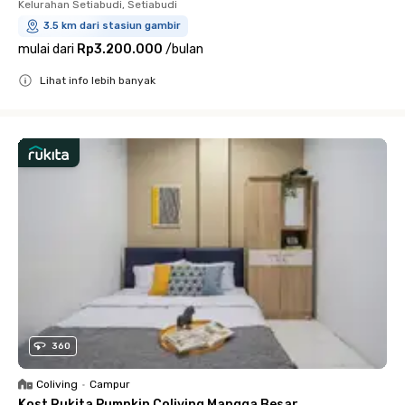
Kelurahan Setiabudi, Setiabudi
3.5 km dari stasiun gambir
mulai dari
Rp3.200.000
/
bulan
Lihat info lebih banyak
Close
360
Coliving
•
Campur
Kost Rukita Pumpkin Coliving Mangga Besar