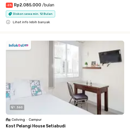
Rp2.085.000
/
bulan
-
5
%
Diskon sewa min. 12 Bulan
Lihat info lebih banyak
Close
360
Coliving
•
Campur
Kost Pelangi House Setiabudi