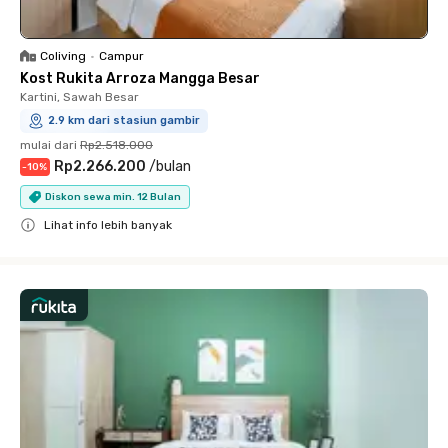
Coliving
•
Campur
Kost Rukita Arroza Mangga Besar
Kartini, Sawah Besar
2.9 km dari stasiun gambir
mulai dari
Rp2.518.000
Rp2.266.200
/
bulan
-
10
%
Diskon sewa min. 12 Bulan
Lihat info lebih banyak
Close