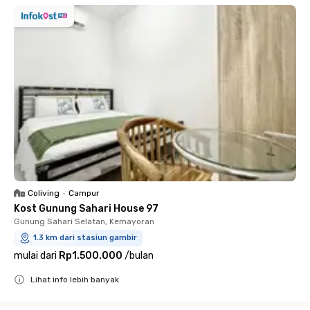
Coliving
•
Campur
Kost Gunung Sahari House 97
Gunung Sahari Selatan, Kemayoran
1.3 km dari stasiun gambir
mulai dari
Rp1.500.000
/
bulan
Lihat info lebih banyak
Close