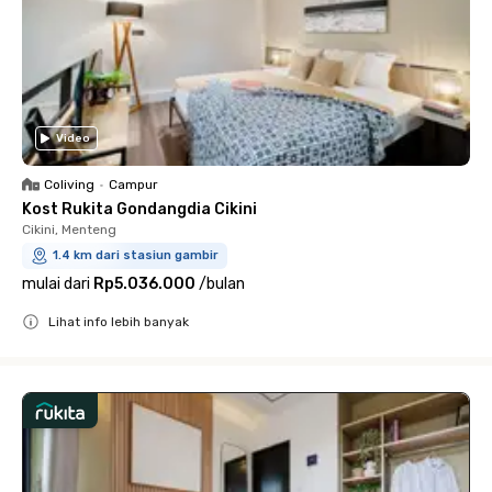
Video
Coliving
•
Campur
Kost Rukita Gondangdia Cikini
Cikini, Menteng
1.4 km dari stasiun gambir
mulai dari
Rp5.036.000
/
bulan
Lihat info lebih banyak
Close