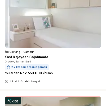
Coliving
•
Campur
Kost Kejayaan Gajahmada
Glodok, Taman Sari
2.7 km dari stasiun gambir
mulai dari
Rp2.650.000
/
bulan
Lihat info lebih banyak
Close