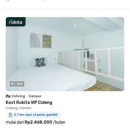
Close
360
Coliving
•
Campur
Kost Rukita VIP Cideng
Cideng, Gambir
2.7 km dari stasiun gambir
mulai dari
Rp2.468.000
/
bulan