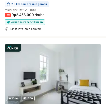
2.8 km dari stasiun gambir
mulai dari
Rp2.718.000
Rp2.458.000
/
bulan
-
9
%
Diskon sewa min. 12 Bulan
Lihat info lebih banyak
Close
Video
360