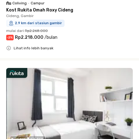
Coliving
•
Campur
Kost Rukita Omah Roxy Cideng
Cideng, Gambir
2.9 km dari stasiun gambir
mulai dari
Rp2.268.000
Rp2.218.000
/
bulan
-
2
%
Lihat info lebih banyak
Close