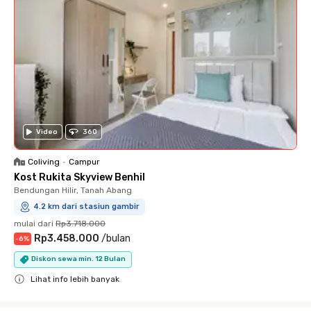
Video
360
Coliving
•
Campur
Kost Rukita Skyview Benhil
Bendungan Hilir, Tanah Abang
4.2 km dari stasiun gambir
mulai dari
Rp3.718.000
Rp3.458.000
/
bulan
-
6
%
Diskon sewa min. 12 Bulan
Lihat info lebih banyak
Close