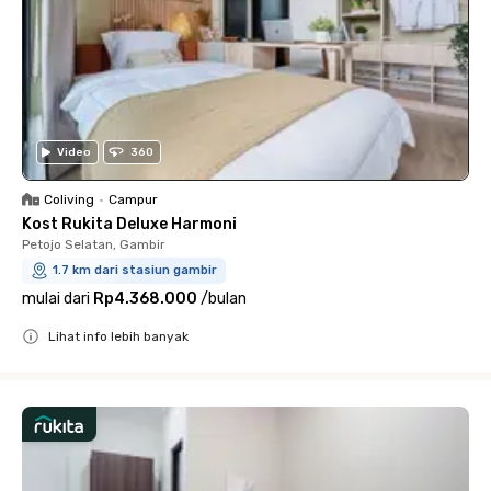
Video
360
Coliving
•
Campur
Kost Rukita Deluxe Harmoni
Petojo Selatan, Gambir
1.7 km dari stasiun gambir
mulai dari
Rp4.368.000
/
bulan
Lihat info lebih banyak
Close