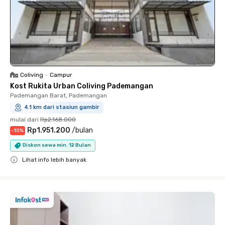
Coliving
•
Campur
Kost Rukita Urban Coliving Pademangan
Pademangan Barat, Pademangan
4.1 km dari stasiun gambir
mulai dari
Rp2.168.000
Rp1.951.200
/
bulan
-
10
%
Diskon sewa min. 12 Bulan
Lihat info lebih banyak
Close