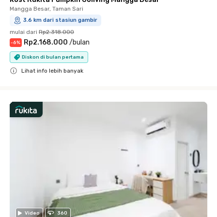
Mangga Besar, Taman Sari
3.6 km dari stasiun gambir
mulai dari
Rp2.318.000
Rp2.168.000
/
bulan
-
6
%
Diskon di bulan pertama
Lihat info lebih banyak
Close
Video
360