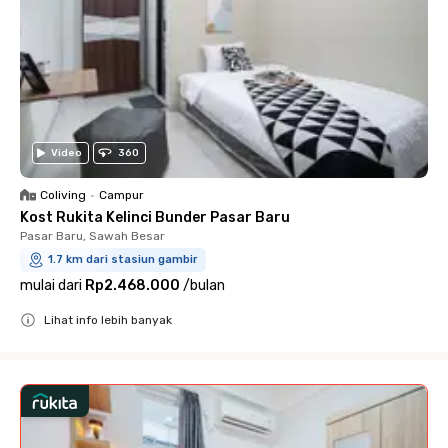
Video
360
Coliving
•
Campur
Kost Rukita Kelinci Bunder Pasar Baru
Pasar Baru, Sawah Besar
1.7 km dari stasiun gambir
mulai dari
Rp2.468.000
/
bulan
Lihat info lebih banyak
Close