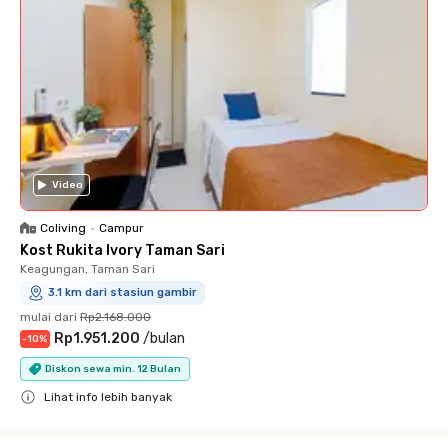
Video
Coliving
•
Campur
Kost Rukita Ivory Taman Sari
Keagungan, Taman Sari
3.1 km dari stasiun gambir
mulai dari
Rp2.168.000
Rp1.951.200
/
bulan
-
10
%
Diskon sewa min. 12 Bulan
Lihat info lebih banyak
Close