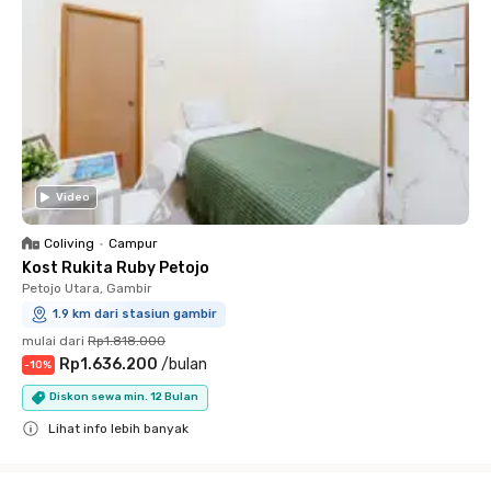
Video
Coliving
•
Campur
Kost Rukita Ruby Petojo
Petojo Utara, Gambir
1.9 km dari stasiun gambir
mulai dari
Rp1.818.000
Rp1.636.200
/
bulan
-
10
%
Diskon sewa min. 12 Bulan
Lihat info lebih banyak
Close