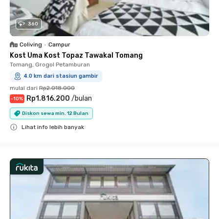
360
Coliving
•
Campur
Kost Uma Kost Topaz Tawakal Tomang
Tomang, Grogol Petamburan
4.0 km dari stasiun gambir
mulai dari
Rp2.018.000
Rp1.816.200
/
bulan
-
10
%
Diskon sewa min. 12 Bulan
Lihat info lebih banyak
Close