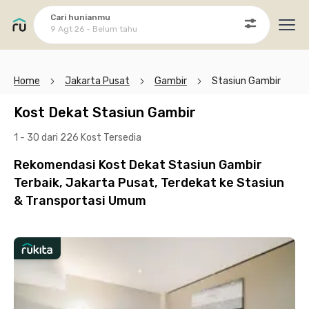
Cari hunianmu
9 Agt 26 - Belum tahu
Ope
Home
Jakarta Pusat
Gambir
Stasiun Gambir
Kost Dekat Stasiun Gambir
1 - 30 dari 226 Kost
Tersedia
Rekomendasi Kost Dekat Stasiun Gambir
Terbaik, Jakarta Pusat, Terdekat ke Stasiun
& Transportasi Umum