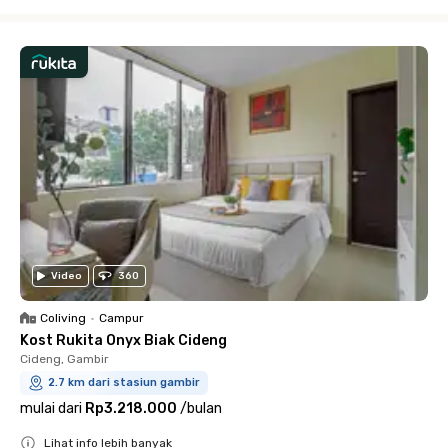
Close
Video
360
Coliving
•
Campur
Kost Rukita Onyx Biak Cideng
Cideng, Gambir
2.7 km dari stasiun gambir
mulai dari
Rp3.218.000
/
bulan
Lihat info lebih banyak