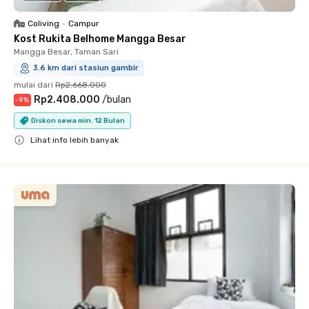
Coliving
•
Campur
Kost Rukita Belhome Mangga Besar
Mangga Besar, Taman Sari
3.6 km dari stasiun gambir
mulai dari
Rp2.668.000
Rp2.408.000
/
bulan
-
9
%
Diskon sewa min. 12 Bulan
Lihat info lebih banyak
Close