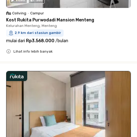
Video
360
Coliving
•
Campur
Kost Rukita Purwodadi Mansion Menteng
Kelurahan Menteng, Menteng
2.9 km dari stasiun gambir
mulai dari
Rp3.568.000
/
bulan
Lihat info lebih banyak
Close