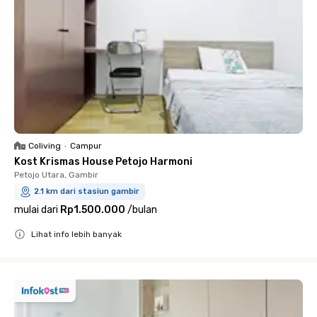
Coliving
•
Campur
Kost Krismas House Petojo Harmoni
Petojo Utara, Gambir
2.1 km dari stasiun gambir
mulai dari
Rp1.500.000
/
bulan
Lihat info lebih banyak
Close