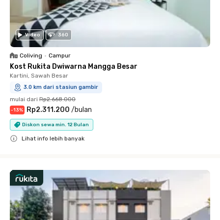
Video
360
Coliving
•
Campur
Kost Rukita Dwiwarna Mangga Besar
Kartini, Sawah Besar
3.0 km dari stasiun gambir
mulai dari
Rp2.668.000
Rp2.311.200
/
bulan
-
13
%
Diskon sewa min. 12 Bulan
Lihat info lebih banyak
Close