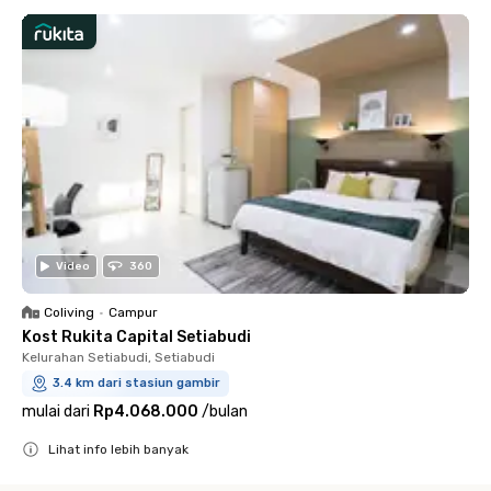
Video
360
Coliving
•
Campur
Kost Rukita Capital Setiabudi
Kelurahan Setiabudi, Setiabudi
3.4 km dari stasiun gambir
mulai dari
Rp4.068.000
/
bulan
Lihat info lebih banyak
Close