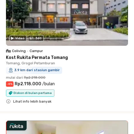
Video
360
Coliving
•
Campur
Kost Rukita Permata Tomang
Tomang, Grogol Petamburan
3.9 km dari stasiun gambir
mulai dari
Rp2.218.000
Rp2.118.000
/
bulan
-
4
%
Diskon di bulan pertama
Lihat info lebih banyak
Close