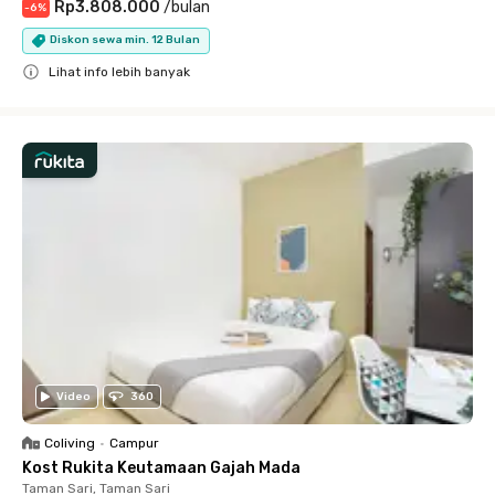
Rp3.808.000
/
bulan
-
6
%
Diskon sewa min. 12 Bulan
Lihat info lebih banyak
Close
Video
360
Coliving
•
Campur
Kost Rukita Keutamaan Gajah Mada
Taman Sari, Taman Sari