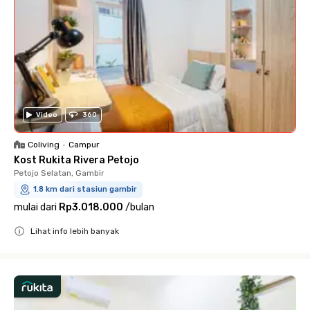
Video
360
Coliving
•
Campur
Kost Rukita Rivera Petojo
Petojo Selatan, Gambir
1.8 km dari stasiun gambir
mulai dari
Rp3.018.000
/
bulan
Lihat info lebih banyak
Close