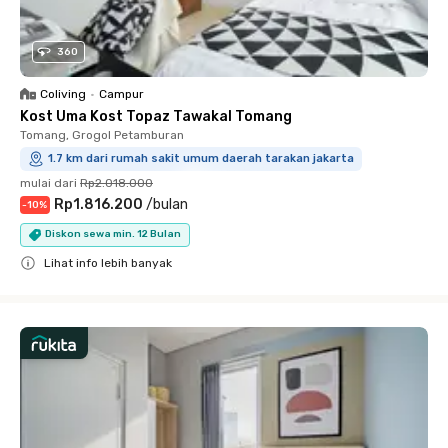
360
Coliving
•
Campur
Kost Uma Kost Topaz Tawakal Tomang
Tomang, Grogol Petamburan
1.7 km dari rumah sakit umum daerah tarakan jakarta
mulai dari
Rp2.018.000
Rp1.816.200
/
bulan
-
10
%
Diskon sewa min. 12 Bulan
Lihat info lebih banyak
Close