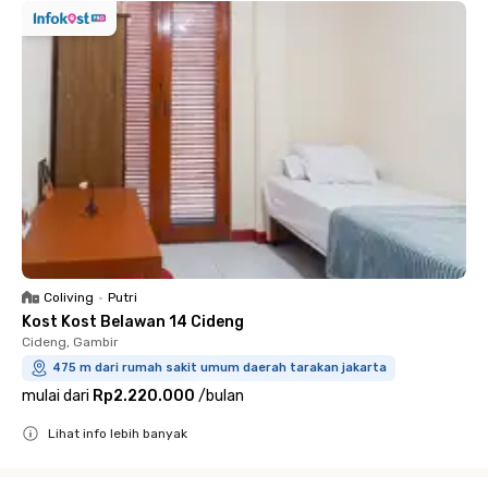
Coliving
•
Putri
Kost Kost Belawan 14 Cideng
Cideng, Gambir
475 m dari rumah sakit umum daerah tarakan jakarta
mulai dari
Rp2.220.000
/
bulan
Lihat info lebih banyak
Close