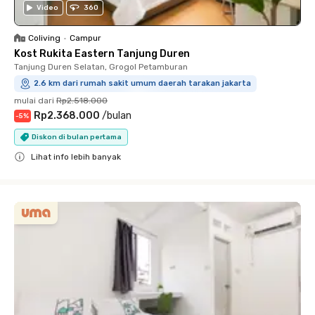
Video
360
Coliving
•
Campur
Kost Rukita Eastern Tanjung Duren
Tanjung Duren Selatan, Grogol Petamburan
2.6 km dari rumah sakit umum daerah tarakan jakarta
mulai dari
Rp2.518.000
Rp2.368.000
/
bulan
-
5
%
Diskon di bulan pertama
Lihat info lebih banyak
Close