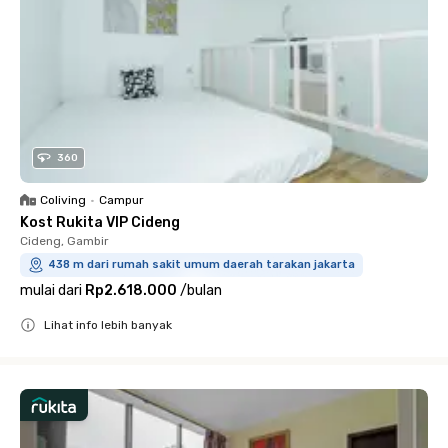
360
Coliving
•
Campur
Kost Rukita VIP Cideng
Cideng, Gambir
438 m dari rumah sakit umum daerah tarakan jakarta
mulai dari
Rp2.618.000
/
bulan
Lihat info lebih banyak
Close