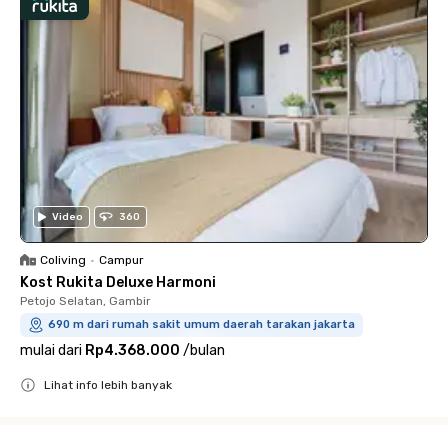
Video
360
Coliving
•
Campur
Kost Rukita Deluxe Harmoni
Petojo Selatan, Gambir
690 m dari rumah sakit umum daerah tarakan jakarta
mulai dari
Rp4.368.000
/
bulan
Lihat info lebih banyak
Close