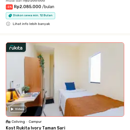
mulai dari
Rp2.200.000
Rp2.085.000
/
bulan
-
5
%
Diskon sewa min. 12 Bulan
Lihat info lebih banyak
Close
Video
Coliving
•
Campur
Kost Rukita Ivory Taman Sari