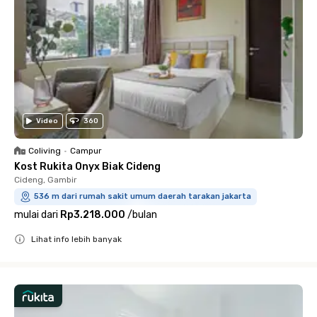
Video
360
Coliving
•
Campur
Kost Rukita Onyx Biak Cideng
Cideng, Gambir
536 m dari rumah sakit umum daerah tarakan jakarta
mulai dari
Rp3.218.000
/
bulan
Lihat info lebih banyak
Close