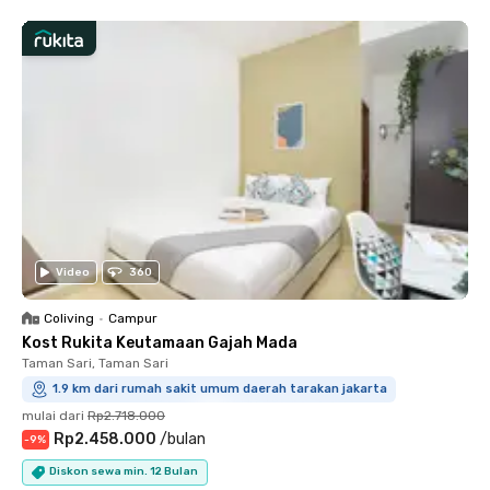
Video
360
Coliving
•
Campur
Kost Rukita Keutamaan Gajah Mada
Taman Sari, Taman Sari
1.9 km dari rumah sakit umum daerah tarakan jakarta
mulai dari
Rp2.718.000
Rp2.458.000
/
bulan
-
9
%
Diskon sewa min. 12 Bulan