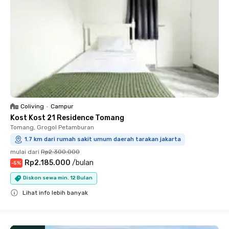
Coliving
•
Campur
Kost Kost 21 Residence Tomang
Tomang, Grogol Petamburan
1.7 km dari rumah sakit umum daerah tarakan jakarta
mulai dari
Rp2.300.000
Rp2.185.000
/
bulan
-
5
%
Diskon sewa min. 12 Bulan
Lihat info lebih banyak
Close