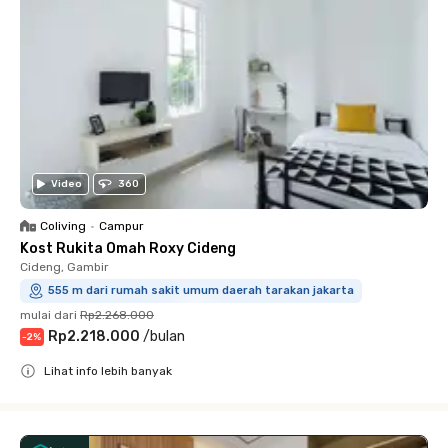
Video
360
Coliving
•
Campur
Kost Rukita Omah Roxy Cideng
Cideng, Gambir
555 m dari rumah sakit umum daerah tarakan jakarta
mulai dari
Rp2.268.000
Rp2.218.000
/
bulan
-
2
%
Lihat info lebih banyak
Close