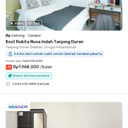
Video
360
Coliving
•
Campur
Kost Rukita Nusa Indah Tanjung Duren
Tanjung Duren Selatan, Grogol Petamburan
2.6 km dari rumah sakit umum daerah tarakan jakarta
mulai dari
Rp2.118.000
Rp1.968.000
/
bulan
-
7
%
Diskon di bulan pertama
Lihat info lebih banyak
Close