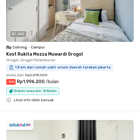
360
Coliving
•
Campur
Kost Rukita Mozza Muwardi Grogol
Grogol, Grogol Petamburan
1.8 km dari rumah sakit umum daerah tarakan jakarta
mulai dari
Rp2.218.000
Rp1.996.200
/
bulan
-
10
%
Diskon sewa min. 12 Bulan
Lihat info lebih banyak
Close