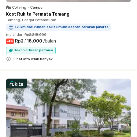
Coliving
•
Campur
Kost Rukita Permata Tomang
Tomang, Grogol Petamburan
1.6 km dari rumah sakit umum daerah tarakan jakarta
mulai dari
Rp2.218.000
Rp2.118.000
/
bulan
-
4
%
Diskon di bulan pertama
Lihat info lebih banyak
Close