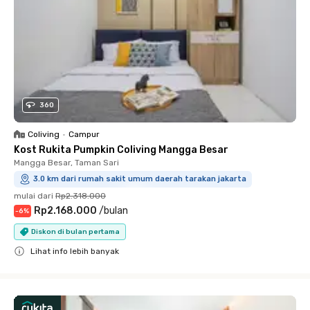
360
Coliving
•
Campur
Kost Rukita Pumpkin Coliving Mangga Besar
Mangga Besar, Taman Sari
3.0 km dari rumah sakit umum daerah tarakan jakarta
mulai dari
Rp2.318.000
Rp2.168.000
/
bulan
-
6
%
Diskon di bulan pertama
Lihat info lebih banyak
Close