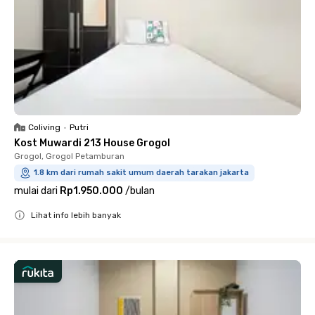
Coliving
•
Putri
Kost Muwardi 213 House Grogol
Grogol, Grogol Petamburan
1.8 km dari rumah sakit umum daerah tarakan jakarta
mulai dari
Rp1.950.000
/
bulan
Lihat info lebih banyak
Close