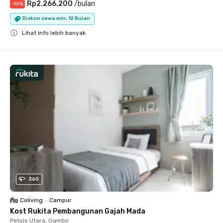
Rp2.266.200
/
bulan
-
10
%
Diskon sewa min. 12 Bulan
Lihat info lebih banyak
Close
360
Coliving
•
Campur
Kost Rukita Pembangunan Gajah Mada
Petojo Utara, Gambir