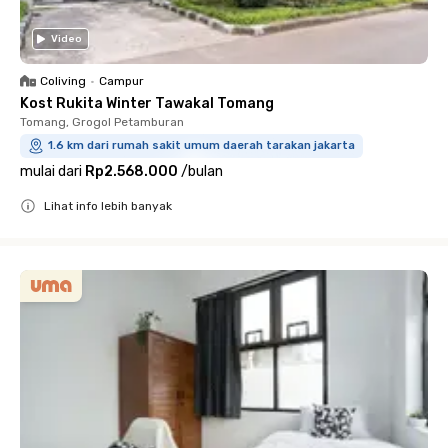
Video
Coliving
•
Campur
Kost Rukita Winter Tawakal Tomang
Tomang, Grogol Petamburan
1.6 km dari rumah sakit umum daerah tarakan jakarta
mulai dari
Rp2.568.000
/
bulan
Lihat info lebih banyak
Close