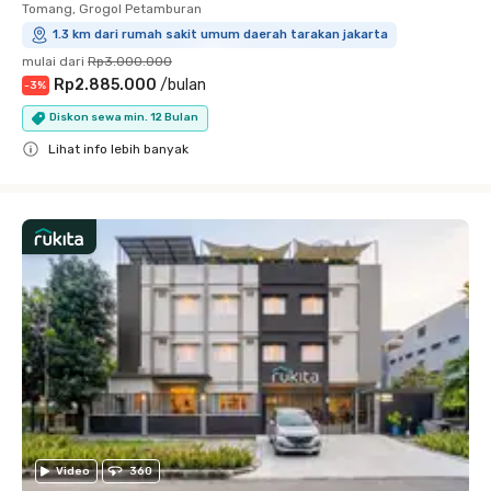
Tomang, Grogol Petamburan
1.3 km dari rumah sakit umum daerah tarakan jakarta
mulai dari
Rp3.000.000
Rp2.885.000
/
bulan
-
3
%
Diskon sewa min. 12 Bulan
Lihat info lebih banyak
Close
Video
360