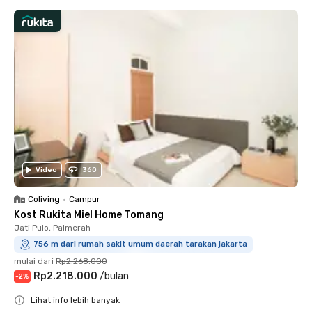
Video
360
Coliving
•
Campur
Kost Rukita Miel Home Tomang
Jati Pulo, Palmerah
756 m dari rumah sakit umum daerah tarakan jakarta
mulai dari
Rp2.268.000
Rp2.218.000
/
bulan
-
2
%
Lihat info lebih banyak