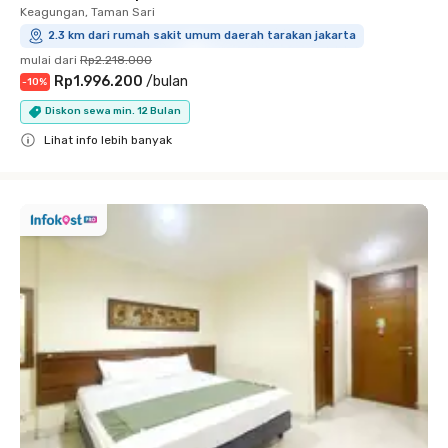
Keagungan, Taman Sari
2.3 km dari rumah sakit umum daerah tarakan jakarta
mulai dari
Rp2.218.000
Rp1.996.200
/
bulan
-
10
%
Diskon sewa min. 12 Bulan
Lihat info lebih banyak
Close