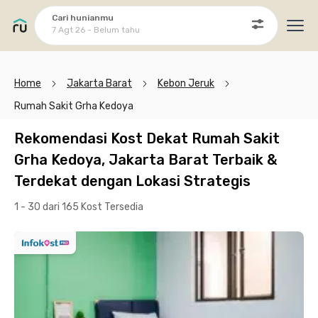
Cari hunianmu
7 Agt 26 - Belum tahu
Ope
Home
Jakarta Barat
Kebon Jeruk
Rumah Sakit Grha Kedoya
Rekomendasi Kost Dekat Rumah Sakit
Grha Kedoya, Jakarta Barat Terbaik &
Terdekat dengan Lokasi Strategis
1 - 30 dari 165 Kost
Tersedia