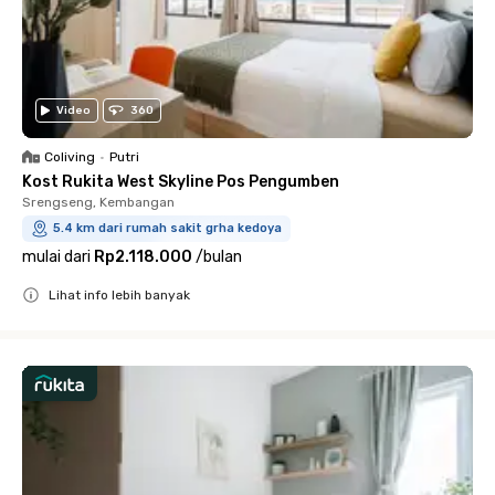
Video
360
Coliving
•
Putri
Kost Rukita West Skyline Pos Pengumben
Srengseng, Kembangan
5.4 km dari rumah sakit grha kedoya
mulai dari
Rp2.118.000
/
bulan
Lihat info lebih banyak
Close