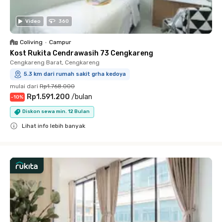
Video
360
Coliving
•
Campur
Kost Rukita Cendrawasih 73 Cengkareng
Cengkareng Barat, Cengkareng
5.3 km dari rumah sakit grha kedoya
mulai dari
Rp1.768.000
Rp1.591.200
/
bulan
-
10
%
Diskon sewa min. 12 Bulan
Lihat info lebih banyak
Close