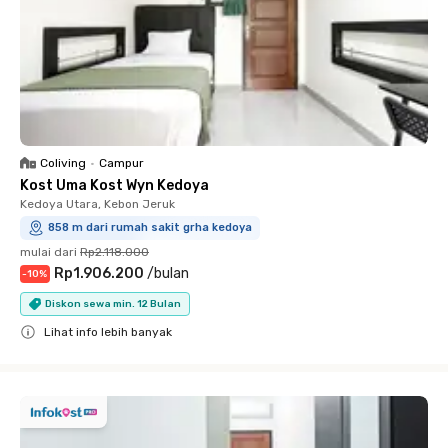
Coliving
•
Campur
Kost Uma Kost Wyn Kedoya
Kedoya Utara, Kebon Jeruk
858 m dari rumah sakit grha kedoya
mulai dari
Rp2.118.000
Rp1.906.200
/
bulan
-
10
%
Diskon sewa min. 12 Bulan
Lihat info lebih banyak
Close