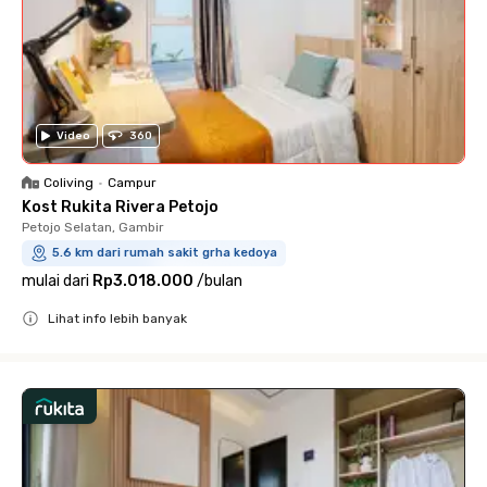
Video
360
Coliving
•
Campur
Kost Rukita Rivera Petojo
Petojo Selatan, Gambir
5.6 km dari rumah sakit grha kedoya
mulai dari
Rp3.018.000
/
bulan
Lihat info lebih banyak
Close