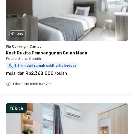
360
Coliving
•
Campur
Kost Rukita Pembangunan Gajah Mada
Petojo Utara, Gambir
5.6 km dari rumah sakit grha kedoya
mulai dari
Rp2.368.000
/
bulan
Lihat info lebih banyak
Close