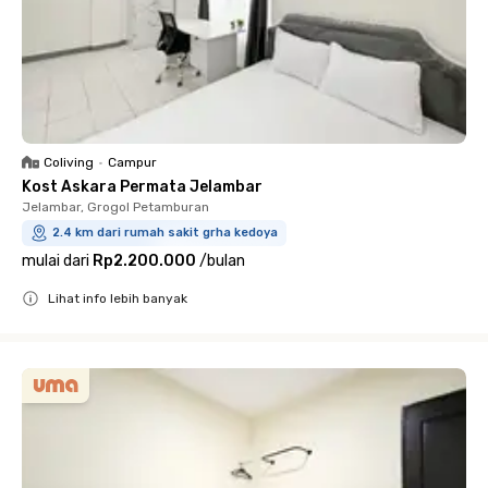
Coliving
•
Campur
Kost Askara Permata Jelambar
Jelambar, Grogol Petamburan
2.4 km dari rumah sakit grha kedoya
mulai dari
Rp2.200.000
/
bulan
Lihat info lebih banyak
Close