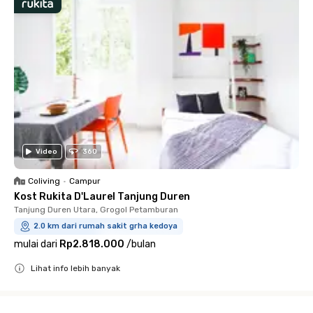
Video
360
Coliving
•
Campur
Kost Rukita D'Laurel Tanjung Duren
Tanjung Duren Utara, Grogol Petamburan
2.0 km dari rumah sakit grha kedoya
mulai dari
Rp2.818.000
/
bulan
Lihat info lebih banyak
Close