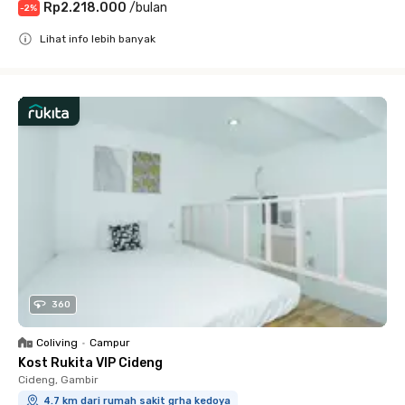
Rp2.218.000
/
bulan
-
2
%
Lihat info lebih banyak
Close
360
Coliving
•
Campur
Kost Rukita VIP Cideng
Cideng, Gambir
4.7 km dari rumah sakit grha kedoya