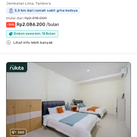
Jembatan Lima, Tambora
5.0 km dari rumah sakit grha kedoya
mulai dari
Rp2.318.000
Rp2.086.200
/
bulan
-
10
%
Diskon sewa min. 12 Bulan
Lihat info lebih banyak
Close
360