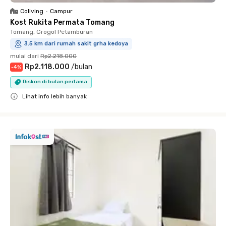
Coliving
•
Campur
Kost Rukita Permata Tomang
Tomang, Grogol Petamburan
3.5 km dari rumah sakit grha kedoya
mulai dari
Rp2.218.000
Rp2.118.000
/
bulan
-
4
%
Diskon di bulan pertama
Lihat info lebih banyak
Close