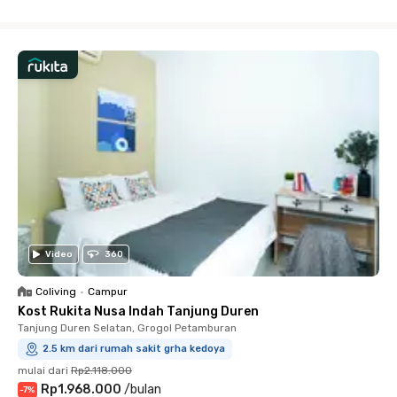
Close
Video
360
Coliving
•
Campur
Kost Rukita Nusa Indah Tanjung Duren
Tanjung Duren Selatan, Grogol Petamburan
2.5 km dari rumah sakit grha kedoya
mulai dari
Rp2.118.000
Rp1.968.000
/
bulan
-
7
%