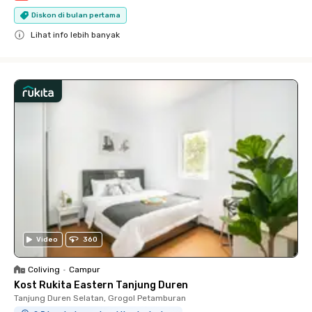
Diskon di bulan pertama
Lihat info lebih banyak
Close
Video
360
Coliving
•
Campur
Kost Rukita Eastern Tanjung Duren
Tanjung Duren Selatan, Grogol Petamburan