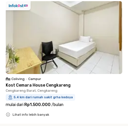
Coliving
•
Campur
Kost Cemara House Cengkareng
Cengkareng Barat, Cengkareng
5.4 km dari rumah sakit grha kedoya
mulai dari
Rp1.500.000
/
bulan
Lihat info lebih banyak
Close