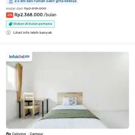
2.5 km dari rumah sakit grha kedoya
mulai dari
Rp2.518.000
Rp2.368.000
/
bulan
-
5
%
Diskon di bulan pertama
Lihat info lebih banyak
Close
Coliving
•
Campur