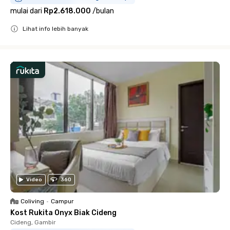
mulai dari
Rp2.618.000
/
bulan
Lihat info lebih banyak
Close
Video
360
Coliving
•
Campur
Kost Rukita Onyx Biak Cideng
Cideng, Gambir