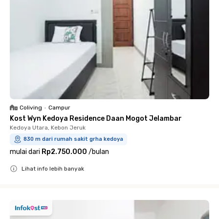
Coliving
•
Campur
Kost Wyn Kedoya Residence Daan Mogot Jelambar
Kedoya Utara, Kebon Jeruk
830 m dari rumah sakit grha kedoya
mulai dari
Rp2.750.000
/
bulan
Lihat info lebih banyak
Close