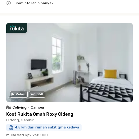
Lihat info lebih banyak
Close
Video
360
Coliving
•
Campur
Kost Rukita Omah Roxy Cideng
Cideng, Gambir
4.5 km dari rumah sakit grha kedoya
mulai dari
Rp2.268.000