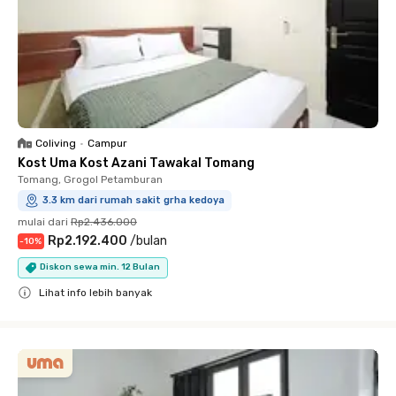
Coliving
•
Campur
Kost Uma Kost Azani Tawakal Tomang
Tomang, Grogol Petamburan
3.3 km dari rumah sakit grha kedoya
mulai dari
Rp2.436.000
Rp2.192.400
/
bulan
-
10
%
Diskon sewa min. 12 Bulan
Lihat info lebih banyak
Close