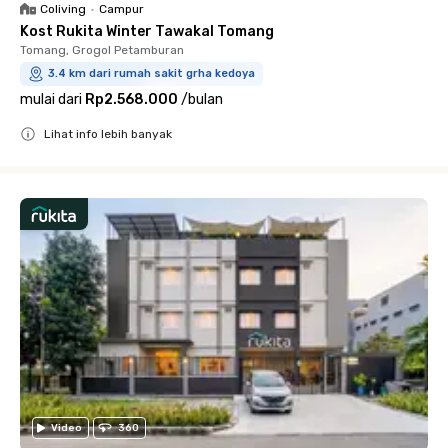
Coliving
•
Campur
Kost Rukita Winter Tawakal Tomang
Tomang, Grogol Petamburan
3.4 km dari rumah sakit grha kedoya
mulai dari
Rp2.568.000
/
bulan
Lihat info lebih banyak
Close
Video
360