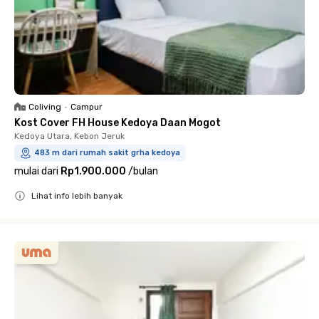
Coliving
•
Campur
Kost Cover FH House Kedoya Daan Mogot
Kedoya Utara, Kebon Jeruk
483 m dari rumah sakit grha kedoya
mulai dari
Rp1.900.000
/
bulan
Lihat info lebih banyak
Close