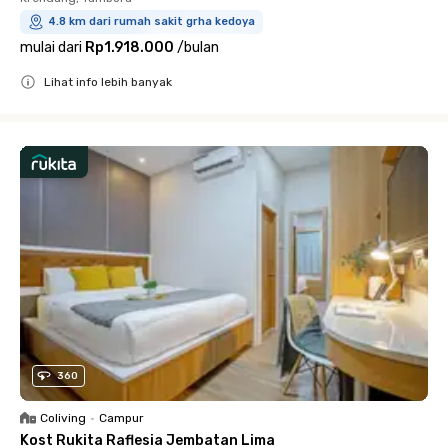
4.8 km dari rumah sakit grha kedoya
mulai dari
Rp1.918.000
/
bulan
Lihat info lebih banyak
Close
360
Coliving
•
Campur
Kost Rukita Raflesia Jembatan Lima