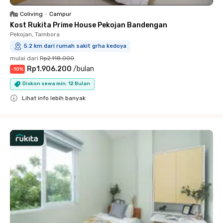
Coliving
•
Campur
Kost Rukita Prime House Pekojan Bandengan
Pekojan, Tambora
5.2 km dari rumah sakit grha kedoya
mulai dari
Rp2.118.000
Rp1.906.200
/
bulan
-
10
%
Diskon sewa min. 12 Bulan
Lihat info lebih banyak
Close