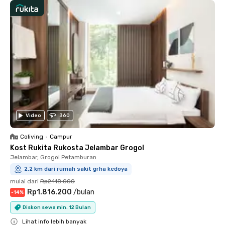
Video
360
Coliving
•
Campur
Kost Rukita Rukosta Jelambar Grogol
Jelambar, Grogol Petamburan
2.2 km dari rumah sakit grha kedoya
mulai dari
Rp2.118.000
Rp1.816.200
/
bulan
-
14
%
Diskon sewa min. 12 Bulan
Lihat info lebih banyak