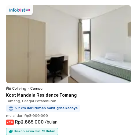
Coliving
•
Campur
Kost Mandala Residence Tomang
Tomang, Grogol Petamburan
3.9 km dari rumah sakit grha kedoya
mulai dari
Rp3.000.000
Rp2.885.000
/
bulan
-
3
%
Diskon sewa min. 12 Bulan