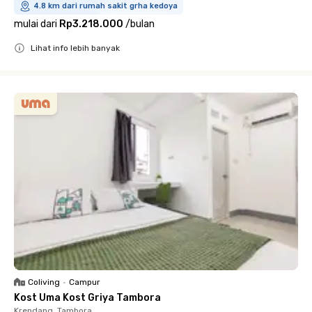
4.8 km dari rumah sakit grha kedoya
mulai dari
Rp3.218.000
/
bulan
Lihat info lebih banyak
Close
Coliving
•
Campur
Kost Uma Kost Griya Tambora
Krendang, Tambora