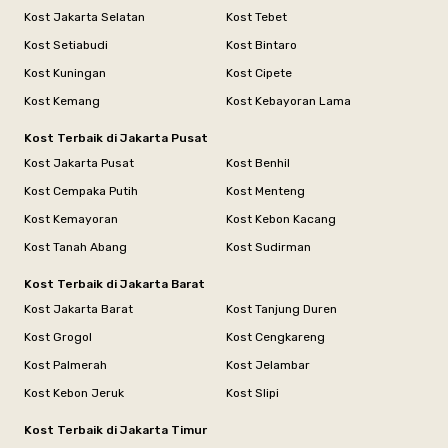
Kost Jakarta Selatan
Kost Tebet
Kost Setiabudi
Kost Bintaro
Kost Kuningan
Kost Cipete
Kost Kemang
Kost Kebayoran Lama
Kost Terbaik di Jakarta Pusat
Kost Jakarta Pusat
Kost Benhil
Kost Cempaka Putih
Kost Menteng
Kost Kemayoran
Kost Kebon Kacang
Kost Tanah Abang
Kost Sudirman
Kost Terbaik di Jakarta Barat
Kost Jakarta Barat
Kost Tanjung Duren
Kost Grogol
Kost Cengkareng
Kost Palmerah
Kost Jelambar
Kost Kebon Jeruk
Kost Slipi
Kost Terbaik di Jakarta Timur