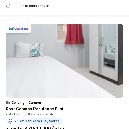
Lihat info lebih banyak
Close
Coliving
•
Campur
Kost Cosmos Residence Slipi
Kota Bambu Utara, Palmerah
5.5 km dari kota tua jakarta
mulai dari
Rp1.900.000
/
bulan