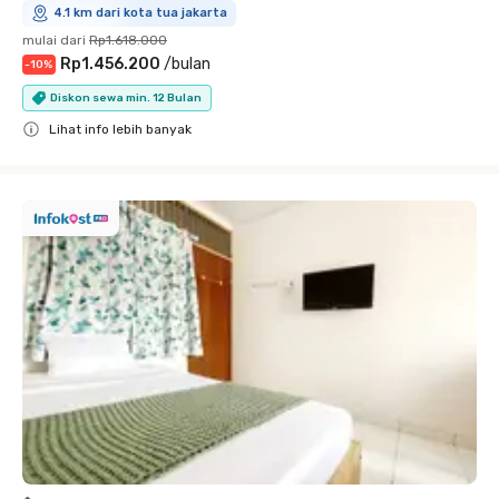
4.1 km dari kota tua jakarta
mulai dari
Rp1.618.000
Rp1.456.200
/
bulan
-
10
%
Diskon sewa min. 12 Bulan
Lihat info lebih banyak
Close