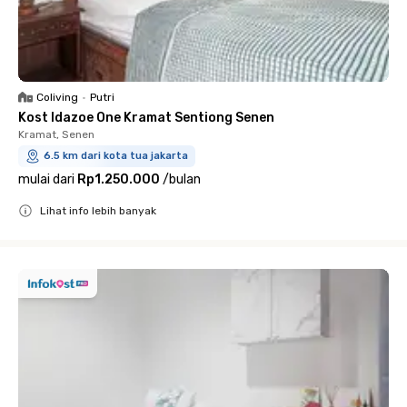
Coliving
•
Putri
Kost Idazoe One Kramat Sentiong Senen
Kramat, Senen
6.5 km dari kota tua jakarta
mulai dari
Rp1.250.000
/
bulan
Lihat info lebih banyak
Close