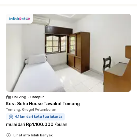
Close
Coliving
•
Campur
Kost Soho House Tawakal Tomang
Tomang, Grogol Petamburan
4.1 km dari kota tua jakarta
mulai dari
Rp1.100.000
/
bulan
Lihat info lebih banyak