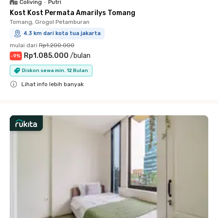
Coliving
•
Putri
Kost Kost Permata Amarilys Tomang
Tomang, Grogol Petamburan
4.3 km dari kota tua jakarta
mulai dari
Rp1.200.000
Rp1.085.000
/
bulan
-
9
%
Diskon sewa min. 12 Bulan
Lihat info lebih banyak
Close