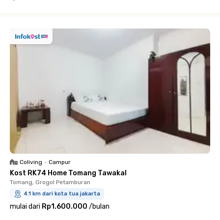
Close
Coliving
•
Campur
Kost RK74 Home Tomang Tawakal
Tomang, Grogol Petamburan
4.1 km dari kota tua jakarta
mulai dari
Rp1.600.000
/
bulan