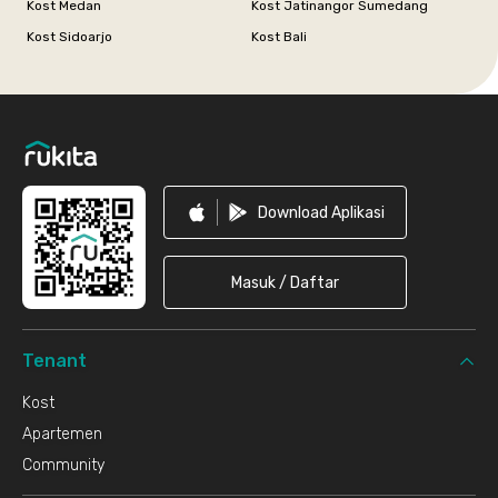
Kost Medan
Kost Jatinangor Sumedang
Kost Sidoarjo
Kost Bali
Footer
Download Aplikasi
Masuk / Daftar
Tenant
Kost
Apartemen
Community