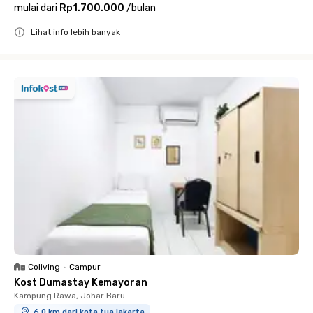
mulai dari
Rp1.700.000
/
bulan
Lihat info lebih banyak
Close
Coliving
•
Campur
Kost Dumastay Kemayoran
Kampung Rawa, Johar Baru
6.0 km dari kota tua jakarta