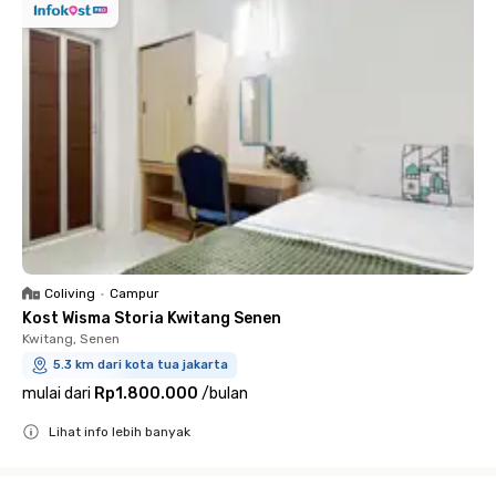
Coliving
•
Campur
Kost Wisma Storia Kwitang Senen
Kwitang, Senen
5.3 km dari kota tua jakarta
mulai dari
Rp1.800.000
/
bulan
Lihat info lebih banyak
Close