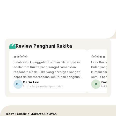
Setiabudi
Cilandak
Depok
Kemanggisan
Semarang
Medan
Tangerang
Bali
Yogyakarta
Jakarta
Jakarta
Jawa
Jakarta
Jawa
Sumatera
Selatan
Banten
Selatan
Barat
Barat
Bali
Yogyakarta
Tengah
Utara
Review Penghuni Rukita
⭐⭐⭐⭐⭐
⭐⭐⭐⭐⭐
Salah satu keunggulan terbesar di tempat ini
I say thankyou s
adalah tim Rukita yang sangat ramah dan
Bulan yang super happy! banyak tem
responsif. Mbak Siska yang bertugas sangat
kumpul bareng mak
cepat dalam merespons kebutuhan penghuni.
semua bahagia ad
Ketika saya meminta keset karena sempat
mgkn saran dari air aja & kebersihan lebih di
Mario Lee
Ravena
ML
R
Rukita Satya Inn Harapan Indah
Rukita Dimi
terpeleset, permintaan tersebut langsung
tingkatka
dipenuhi dengan cepat. Terima kasih Mbak
Siska.
Kost Terbaik di Jakarta Selatan