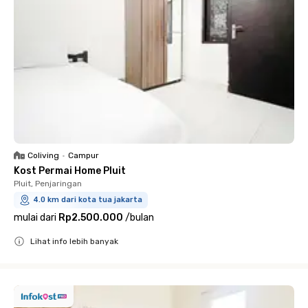
Coliving
•
Campur
Kost Permai Home Pluit
Pluit, Penjaringan
4.0 km dari kota tua jakarta
mulai dari
Rp2.500.000
/
bulan
Lihat info lebih banyak
Close