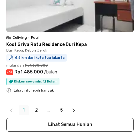
Coliving
•
Putri
Kost Griya Ratu Residence Duri Kepa
Duri Kepa, Kebon Jeruk
6.5 km dari kota tua jakarta
mulai dari
Rp1.600.000
Rp1.485.000
/
bulan
-
7
%
Diskon sewa min. 12 Bulan
Lihat info lebih banyak
Close
1
2
...
5
Lihat Semua Hunian