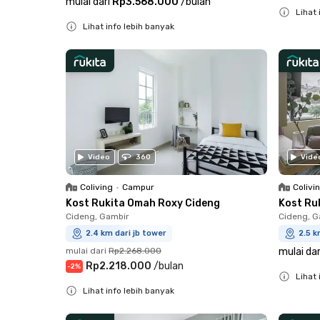
mulai dari
Rp3.568.000
/
bulan
Lihat 
Lihat info lebih banyak
Close
Close
Video
360
Vide
Coliving
•
Campur
Colivi
Kost Rukita Omah Roxy Cideng
Kost Ru
Cideng, Gambir
Cideng, G
2.4 km dari jb tower
2.5 k
mulai dari
Rp2.268.000
mulai dar
Rp2.218.000
/
bulan
-
2
%
Lihat 
Lihat info lebih banyak
Close
Close