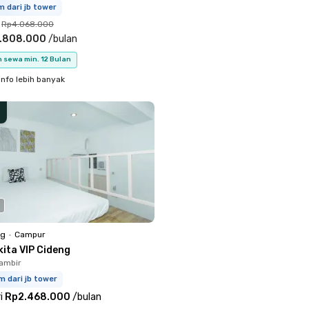
m dari jb tower
Rp4.068.000
.808.000
/
bulan
 sewa min. 12 Bulan
info lebih banyak
ng
•
Campur
kita VIP Cideng
ambir
m dari jb tower
i
Rp2.468.000
/
bulan