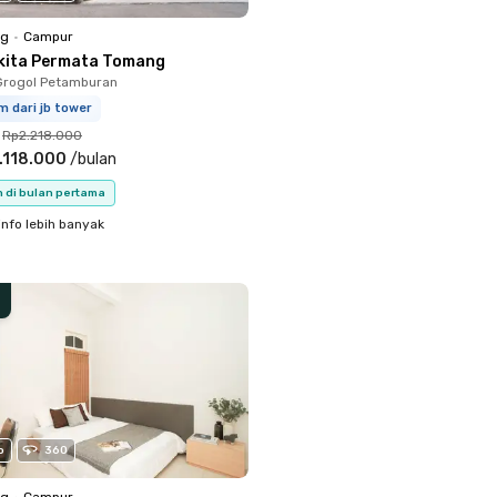
ng
•
Campur
kita Permata Tomang
Grogol Petamburan
m dari jb tower
Rp2.218.000
.118.000
/
bulan
n di bulan pertama
info lebih banyak
o
360