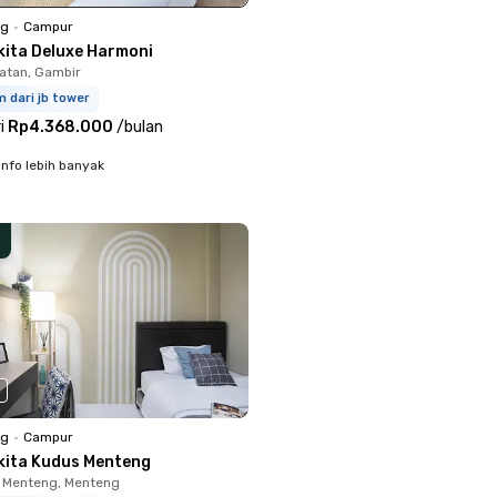
ng
•
Campur
kita Deluxe Harmoni
latan, Gambir
m dari jb tower
i
Rp4.368.000
/
bulan
info lebih banyak
ng
•
Campur
kita Kudus Menteng
 Menteng, Menteng