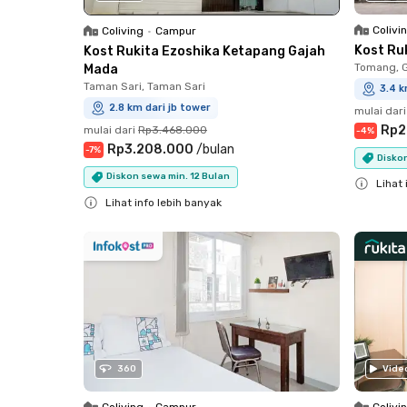
Colivi
Coliving
•
Campur
Kost Ru
Kost Rukita Ezoshika Ketapang Gajah
Tomang, 
Mada
Taman Sari, Taman Sari
3.4 k
2.8 km dari jb tower
mulai dari
Rp2
mulai dari
Rp3.468.000
-
4
%
Rp3.208.000
/
bulan
-
7
%
Disko
Diskon sewa min. 12 Bulan
Lihat 
Lihat info lebih banyak
Close
Close
360
Vide