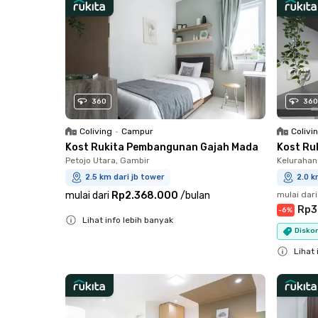
360
360
Coliving
•
Campur
Colivi
Kost Rukita Pembangunan Gajah Mada
Kost Ru
Petojo Utara, Gambir
Kelurahan
2.5 km dari jb tower
2.0 k
mulai dari
Rp2.368.000
/
bulan
mulai dari
Rp3
-
6
%
Lihat info lebih banyak
Diskon
Close
Lihat 
Close