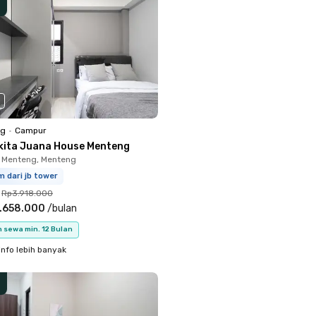
ng
•
Campur
kita Juana House Menteng
 Menteng, Menteng
m dari jb tower
Rp3.918.000
.658.000
/
bulan
 sewa min. 12 Bulan
info lebih banyak