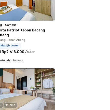
ng
•
Campur
kita Patriot Kebon Kacang
Abang
ang, Tanah Abang
m dari jb tower
i
Rp2.618.000
/
bulan
info lebih banyak
o
360