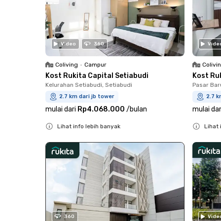
Video
360
Vide
Coliving
•
Campur
Colivi
Kost Rukita Capital Setiabudi
Kost Ru
Kelurahan Setiabudi, Setiabudi
Pasar Bar
2.7 km dari jb tower
2.7 k
mulai dari
Rp4.068.000
/
bulan
mulai dar
Lihat info lebih banyak
Lihat 
Close
Close
360
Vide