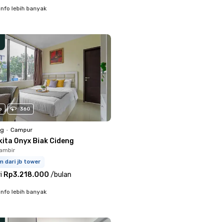
info lebih banyak
o
360
ng
•
Campur
kita Onyx Biak Cideng
ambir
m dari jb tower
i
Rp3.218.000
/
bulan
info lebih banyak