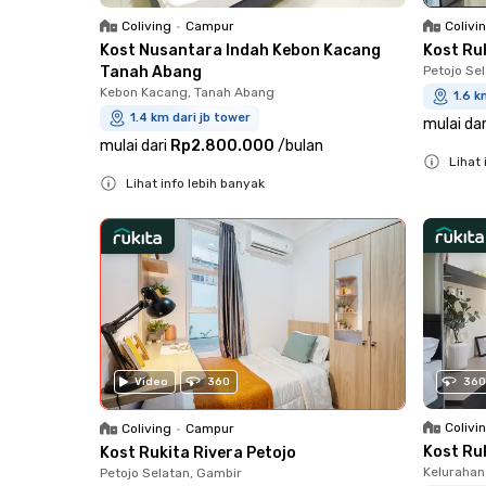
Coliving
•
Campur
Colivi
Kost Nusantara Indah Kebon Kacang
Kost Ru
Tanah Abang
Petojo Se
Kebon Kacang, Tanah Abang
1.6 k
1.4 km dari jb tower
mulai dar
mulai dari
Rp2.800.000
/
bulan
Lihat 
Lihat info lebih banyak
Close
Close
Video
360
360
Colivi
Coliving
•
Campur
Kost Ru
Kost Rukita Rivera Petojo
Kelurahan
Petojo Selatan, Gambir