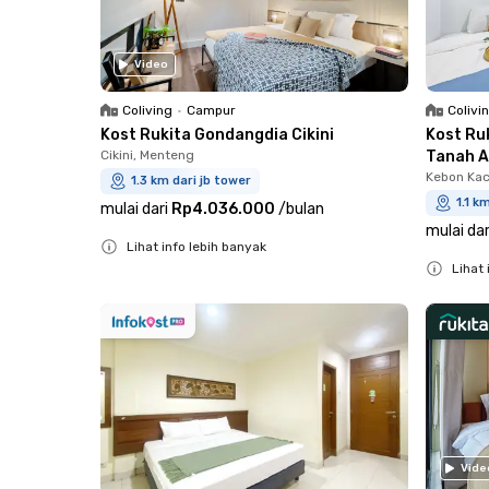
Video
Coliving
•
Campur
Colivi
Kost Rukita Gondangdia Cikini
Kost Ru
Cikini, Menteng
Tanah 
Kebon Kac
1.3 km dari jb tower
1.1 k
mulai dari
Rp4.036.000
/
bulan
mulai dar
Lihat info lebih banyak
Lihat 
Close
Close
Vide