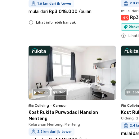
2.0 k
1.6 km dari jb tower
mulai dari
mulai dari
Rp3.018.000
/
bulan
Rp3
-
6
%
Lihat info lebih banyak
Diskon
Close
Lihat 
Close
Video
360
360
Coliving
•
Campur
Colivi
Kost Rukita Purwodadi Mansion
Kost Ru
Menteng
Cideng, G
Kelurahan Menteng, Menteng
2.4 k
2.2 km dari jb tower
mulai dar