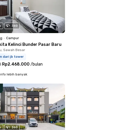
o
360
ng
•
Campur
kita Kelinci Bunder Pasar Baru
u, Sawah Besar
m dari jb tower
i
Rp2.468.000
/
bulan
info lebih banyak
o
360