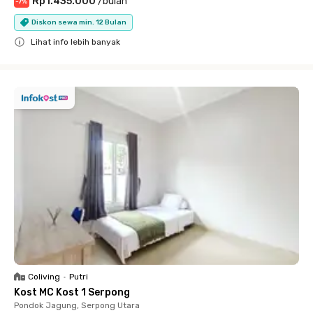
Rp1.435.000
/
bulan
-
7
%
Diskon sewa min. 12 Bulan
Lihat info lebih banyak
Close
Coliving
•
Putri
Kost MC Kost 1 Serpong
Pondok Jagung, Serpong Utara