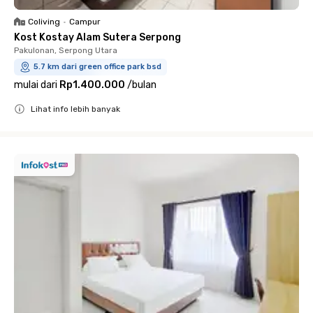
Coliving
•
Campur
Kost Kostay Alam Sutera Serpong
Pakulonan, Serpong Utara
5.7 km dari green office park bsd
mulai dari
Rp1.400.000
/
bulan
Lihat info lebih banyak
Close