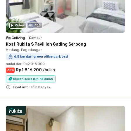
Video
360
Coliving
•
Campur
Kost Rukita S Pavillion Gading Serpong
Medang, Pagedangan
6.5 km dari green office park bsd
mulai dari
Rp2.018.000
Rp1.816.200
/
bulan
-
10
%
Diskon sewa min. 12 Bulan
Lihat info lebih banyak
Close