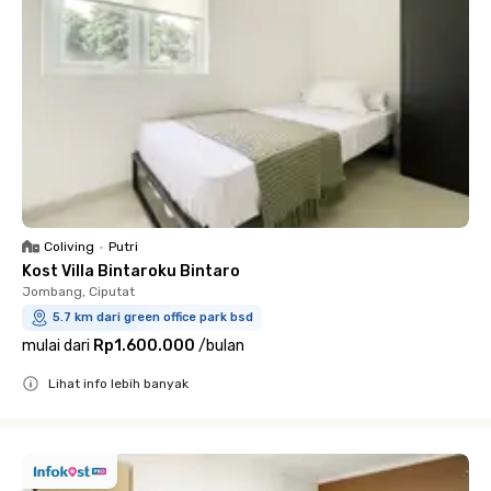
Coliving
•
Putri
Kost Villa Bintaroku Bintaro
Jombang, Ciputat
5.7 km dari green office park bsd
mulai dari
Rp1.600.000
/
bulan
Lihat info lebih banyak
Close