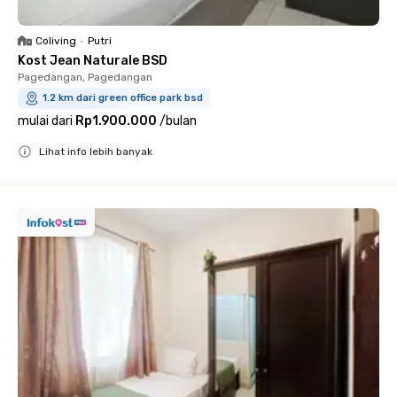
Coliving
•
Putri
Kost Jean Naturale BSD
Pagedangan, Pagedangan
1.2 km dari green office park bsd
mulai dari
Rp1.900.000
/
bulan
Lihat info lebih banyak
Close