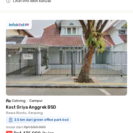
Lihat info lebih banyak
Close
Coliving
•
Campur
Kost Griya Anggrek BSD
Rawa Buntu, Serpong
2.5 km dari green office park bsd
mulai dari
Rp1.550.000