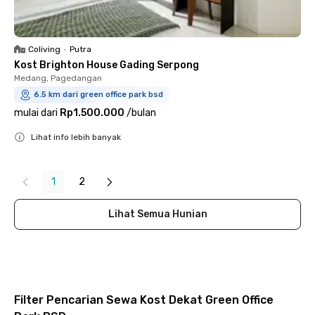
Coliving
•
Putra
Kost Brighton House Gading Serpong
Medang, Pagedangan
6.5 km dari green office park bsd
mulai dari
Rp1.500.000
/
bulan
Lihat info lebih banyak
Close
1
2
Lihat Semua Hunian
Filter Pencarian Sewa Kost Dekat Green Office