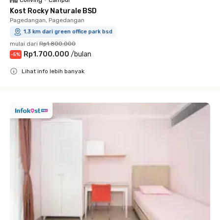
Coliving
•
Campur
Kost Rocky Naturale BSD
Pagedangan, Pagedangan
1.3 km dari green office park bsd
mulai dari
Rp1.800.000
Rp1.700.000
/
bulan
-
5
%
Lihat info lebih banyak
Close