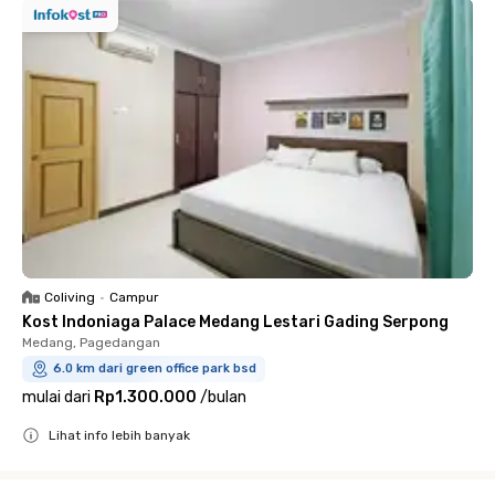
Coliving
•
Campur
Kost Indoniaga Palace Medang Lestari Gading Serpong
Medang, Pagedangan
6.0 km dari green office park bsd
mulai dari
Rp1.300.000
/
bulan
Lihat info lebih banyak
Close