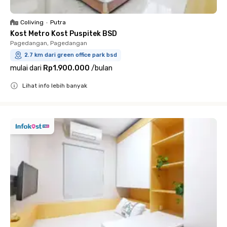
Coliving
•
Putra
Kost Metro Kost Puspitek BSD
Pagedangan, Pagedangan
2.7 km dari green office park bsd
mulai dari
Rp1.900.000
/
bulan
Lihat info lebih banyak
Close