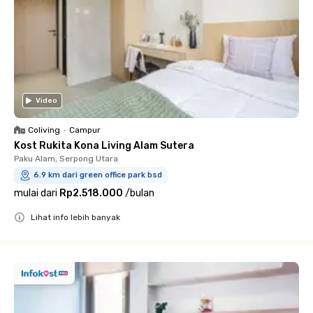
Video
Coliving
•
Campur
Kost Rukita Kona Living Alam Sutera
Paku Alam, Serpong Utara
6.9 km dari green office park bsd
mulai dari
Rp2.518.000
/
bulan
Lihat info lebih banyak
Close