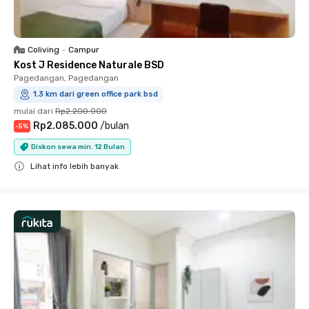
Coliving
•
Campur
Kost J Residence Naturale BSD
Pagedangan, Pagedangan
1.3 km dari green office park bsd
mulai dari
Rp2.200.000
Rp2.085.000
/
bulan
-
5
%
Diskon sewa min. 12 Bulan
Lihat info lebih banyak
Close