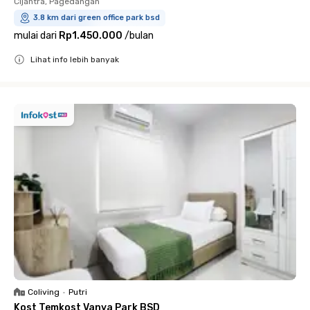
Cijantra, Pagedangan
3.8 km dari green office park bsd
mulai dari
Rp1.450.000
/
bulan
Lihat info lebih banyak
Close
Coliving
•
Putri
Kost Temkost Vanya Park BSD