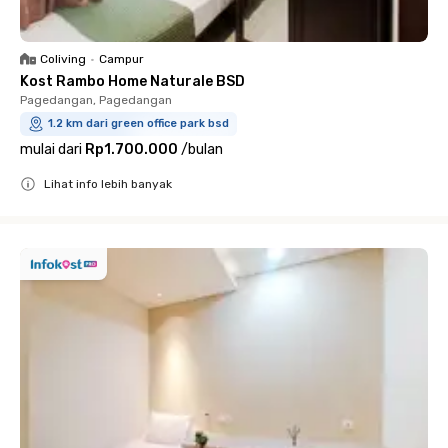
Coliving
•
Campur
Kost Rambo Home Naturale BSD
Pagedangan, Pagedangan
1.2 km dari green office park bsd
mulai dari
Rp1.700.000
/
bulan
Lihat info lebih banyak
Close