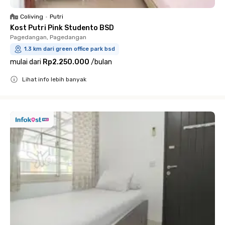
Coliving
•
Putri
Kost Putri Pink Studento BSD
Pagedangan, Pagedangan
1.3 km dari green office park bsd
mulai dari
Rp2.250.000
/
bulan
Lihat info lebih banyak
Close