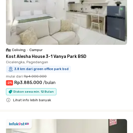
Coliving
•
Campur
Kost Alesha House 3-1 Vanya Park BSD
Cicalengka, Pagedangan
3.8 km dari green office park bsd
mulai dari
Rp4.000.000
Rp3.885.000
/
bulan
-
2
%
Diskon sewa min. 12 Bulan
Lihat info lebih banyak
Close