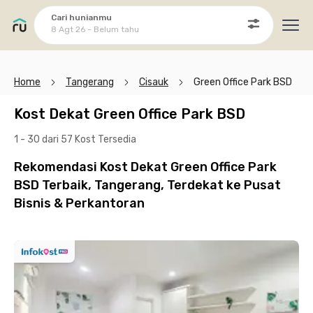
Cari hunianmu
8 Agt 26 - Belum tahu
Ope
Home
Tangerang
Cisauk
Green Office Park BSD
Kost Dekat Green Office Park BSD
1 - 30 dari 57 Kost
Tersedia
Rekomendasi Kost Dekat Green Office Park
BSD Terbaik, Tangerang, Terdekat ke Pusat
Bisnis & Perkantoran