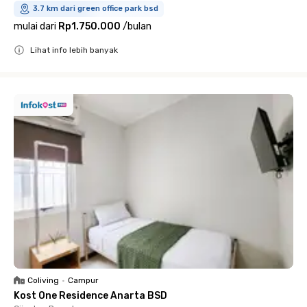
3.7 km dari green office park bsd
mulai dari
Rp1.750.000
/
bulan
Lihat info lebih banyak
Close
Coliving
•
Campur
Kost One Residence Anarta BSD