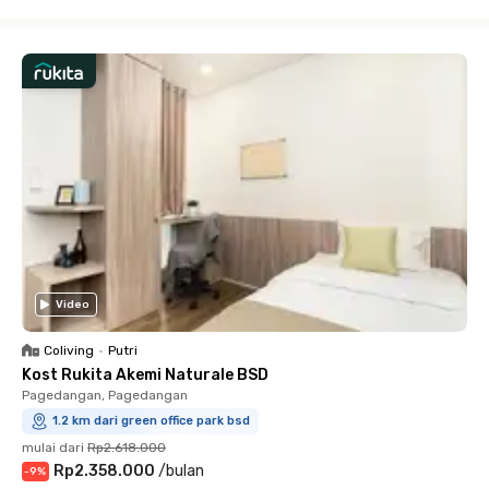
Close
Video
Coliving
•
Putri
Kost Rukita Akemi Naturale BSD
Pagedangan, Pagedangan
1.2 km dari green office park bsd
mulai dari
Rp2.618.000
Rp2.358.000
/
bulan
-
9
%