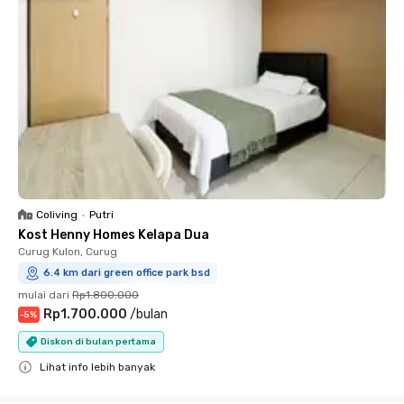
Coliving
•
Putri
Kost Henny Homes Kelapa Dua
Curug Kulon, Curug
6.4 km dari green office park bsd
mulai dari
Rp1.800.000
Rp1.700.000
/
bulan
-
5
%
Diskon di bulan pertama
Lihat info lebih banyak
Close