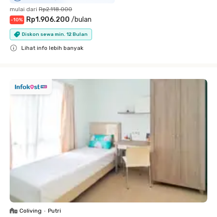
mulai dari
Rp2.118.000
Rp1.906.200
/
bulan
-
10
%
Diskon sewa min. 12 Bulan
Lihat info lebih banyak
Close
Coliving
•
Putri