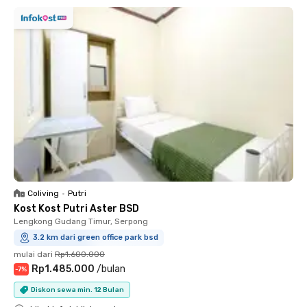
Coliving
•
Putri
Kost Kost Putri Aster BSD
Lengkong Gudang Timur, Serpong
3.2 km dari green office park bsd
mulai dari
Rp1.600.000
Rp1.485.000
/
bulan
-
7
%
Diskon sewa min. 12 Bulan