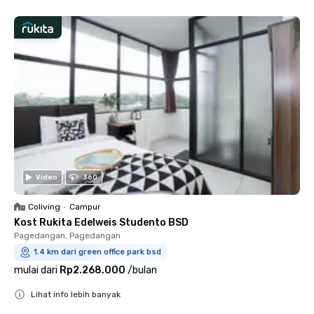
Video
360
Coliving
•
Campur
Kost Rukita Edelweis Studento BSD
Pagedangan, Pagedangan
1.4 km dari green office park bsd
mulai dari
Rp2.268.000
/
bulan
Lihat info lebih banyak
Close