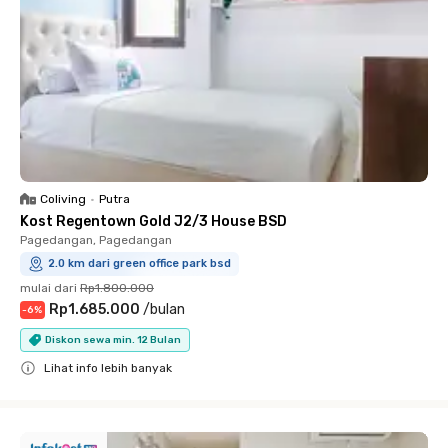
Coliving
•
Putra
Kost Regentown Gold J2/3 House BSD
Pagedangan, Pagedangan
2.0 km dari green office park bsd
mulai dari
Rp1.800.000
Rp1.685.000
/
bulan
-
6
%
Diskon sewa min. 12 Bulan
Lihat info lebih banyak
Close