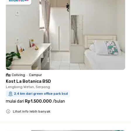
Coliving
•
Campur
Kost La Botanica BSD
Lengkong Wetan, Serpong
2.4 km dari green office park bsd
mulai dari
Rp1.500.000
/
bulan
Lihat info lebih banyak
Close