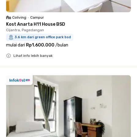
Coliving
•
Campur
Kost Anarta H11 House BSD
Cijantra, Pagedangan
3.6 km dari green office park bsd
mulai dari
Rp1.600.000
/
bulan
Lihat info lebih banyak
Close