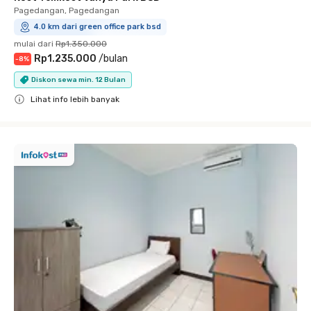
Pagedangan, Pagedangan
4.0 km dari green office park bsd
mulai dari
Rp1.350.000
Rp1.235.000
/
bulan
-
8
%
Diskon sewa min. 12 Bulan
Lihat info lebih banyak
Close