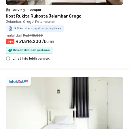
Coliving
•
Campur
Kost Rukita Rukosta Jelambar Grogol
Jelambar, Grogol Petamburan
3.8 km dari gajah mada plaza
mulai dari
Rp2.118.000
Rp1.816.200
/
bulan
-
14
%
Diskon di bulan pertama
Lihat info lebih banyak
Close