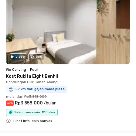
Video
360
Coliving
•
Putri
Kost Rukita Eight Benhil
Bendungan Hilir, Tanah Abang
5.9 km dari gajah mada plaza
mulai dari
Rp3.818.000
Rp3.558.000
/
bulan
-
6
%
Diskon sewa min. 12 Bulan
Lihat info lebih banyak
Close