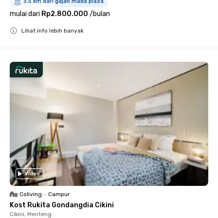
3.5 km dari gajah mada plaza
mulai dari
Rp2.800.000
/
bulan
Lihat info lebih banyak
Close
Video
Coliving
•
Campur
Kost Rukita Gondangdia Cikini
Cikini, Menteng