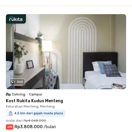
Close
360
Coliving
•
Campur
Kost Rukita Kudus Menteng
Kelurahan Menteng, Menteng
4.5 km dari gajah mada plaza
mulai dari
Rp4.068.000
Rp3.808.000
/
bulan
-
6
%