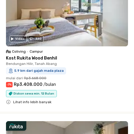
Video
360
Coliving
•
Campur
Kost Rukita Wood Benhil
Bendungan Hilir, Tanah Abang
5.9 km dari gajah mada plaza
mulai dari
Rp3.668.000
Rp3.408.000
/
bulan
-
7
%
Diskon sewa min. 12 Bulan
Lihat info lebih banyak
Close