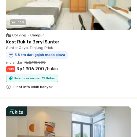
360
Coliving
•
Campur
Kost Rukita Beryl Sunter
Sunter Jaya, Tanjung Priok
5.8 km dari gajah mada plaza
mulai dari
Rp2.118.000
Rp1.906.200
/
bulan
-
10
%
Diskon sewa min. 12 Bulan
Lihat info lebih banyak
Close