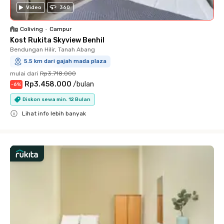
Video
360
Coliving
•
Campur
Kost Rukita Skyview Benhil
Bendungan Hilir, Tanah Abang
5.5 km dari gajah mada plaza
mulai dari
Rp3.718.000
Rp3.458.000
/
bulan
-
6
%
Diskon sewa min. 12 Bulan
Lihat info lebih banyak
Close