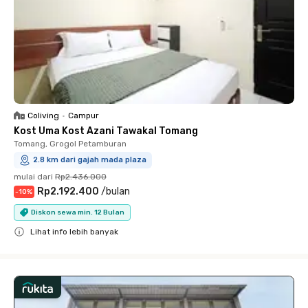
Coliving
•
Campur
Kost Uma Kost Azani Tawakal Tomang
Tomang, Grogol Petamburan
2.8 km dari gajah mada plaza
mulai dari
Rp2.436.000
Rp2.192.400
/
bulan
-
10
%
Diskon sewa min. 12 Bulan
Lihat info lebih banyak
Close