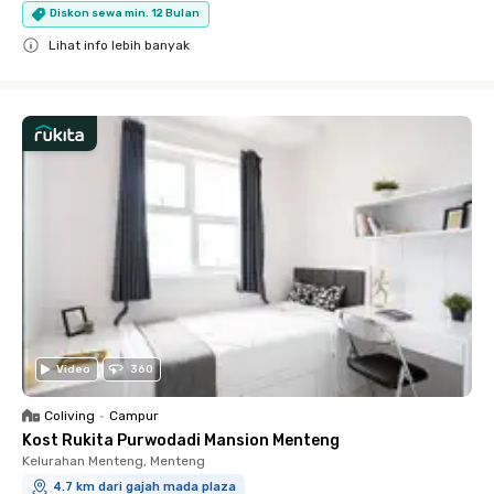
Diskon sewa min. 12 Bulan
Lihat info lebih banyak
Close
Video
360
Coliving
•
Campur
Kost Rukita Purwodadi Mansion Menteng
Kelurahan Menteng, Menteng
4.7 km dari gajah mada plaza