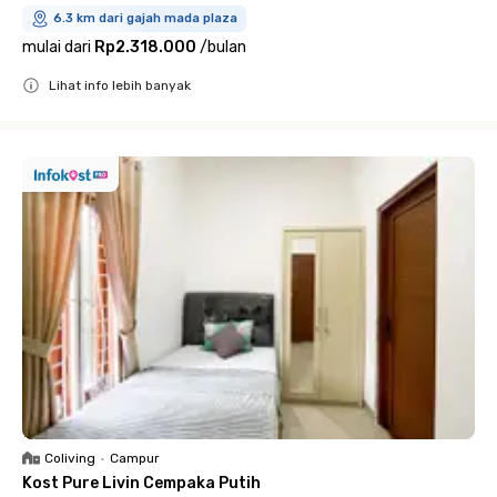
6.3 km dari gajah mada plaza
mulai dari
Rp2.318.000
/
bulan
Lihat info lebih banyak
Close
Coliving
•
Campur
Kost Pure Livin Cempaka Putih