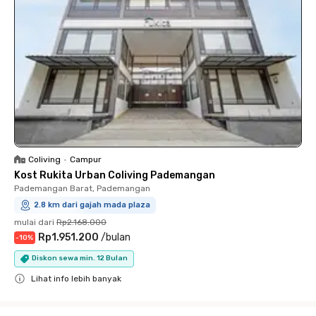
Coliving
•
Campur
Kost Rukita Urban Coliving Pademangan
Pademangan Barat, Pademangan
2.8 km dari gajah mada plaza
mulai dari
Rp2.168.000
Rp1.951.200
/
bulan
-
10
%
Diskon sewa min. 12 Bulan
Lihat info lebih banyak
Close