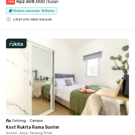
Rp2.608.000
/
bulan
-
13
%
Diskon sewa min. 12 Bulan
Lihat info lebih banyak
Close
Coliving
•
Campur
Kost Rukita Rama Sunter
Sunter Jaya, Tanjung Priok