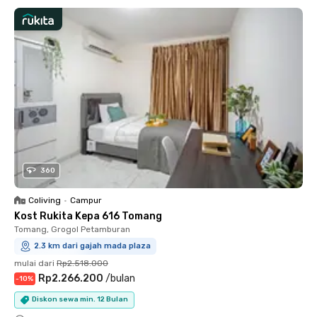
360
Coliving
•
Campur
Kost Rukita Kepa 616 Tomang
Tomang, Grogol Petamburan
2.3 km dari gajah mada plaza
mulai dari
Rp2.518.000
Rp2.266.200
/
bulan
-
10
%
Diskon sewa min. 12 Bulan