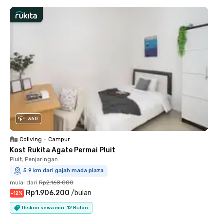
360
Coliving
•
Campur
Kost Rukita Agate Permai Pluit
Pluit, Penjaringan
5.9 km dari gajah mada plaza
mulai dari
Rp2.168.000
Rp1.906.200
/
bulan
-
12
%
Diskon sewa min. 12 Bulan