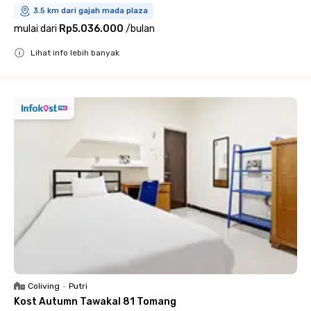
3.5 km dari gajah mada plaza
mulai dari
Rp5.036.000
/
bulan
Lihat info lebih banyak
Close
Coliving
•
Putri
Kost Autumn Tawakal 81 Tomang