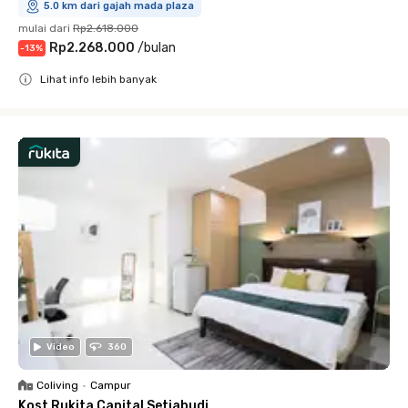
5.0 km dari gajah mada plaza
mulai dari
Rp2.618.000
Rp2.268.000
/
bulan
-
13
%
Lihat info lebih banyak
Close
Video
360
Coliving
•
Campur
Kost Rukita Capital Setiabudi