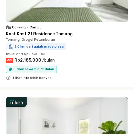
Coliving
•
Campur
Kost Kost 21 Residence Tomang
Tomang, Grogol Petamburan
3.0 km dari gajah mada plaza
mulai dari
Rp2.300.000
Rp2.185.000
/
bulan
-
5
%
Diskon sewa min. 12 Bulan
Lihat info lebih banyak
Close