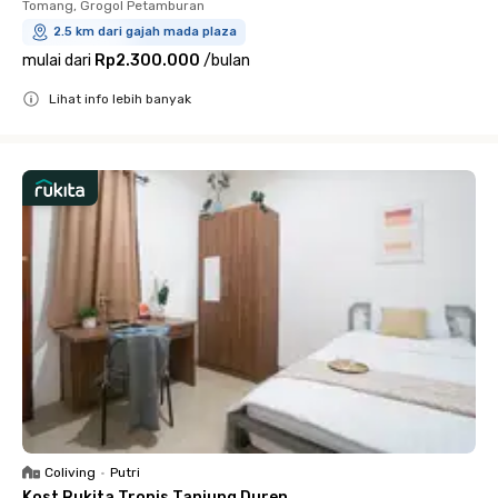
Tomang, Grogol Petamburan
2.5 km dari gajah mada plaza
mulai dari
Rp2.300.000
/
bulan
Lihat info lebih banyak
Close
Coliving
•
Putri
Kost Rukita Tropis Tanjung Duren