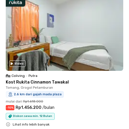
Video
Coliving
•
Putra
Kost Rukita Cinnamon Tawakal
Tomang, Grogol Petamburan
2.6 km dari gajah mada plaza
mulai dari
Rp1.618.000
Rp1.456.200
/
bulan
-
10
%
Diskon sewa min. 12 Bulan
Lihat info lebih banyak