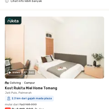
Lihat info lebih banyak
Close
Video
360
Coliving
•
Campur
Kost Rukita Miel Home Tomang
Jati Pulo, Palmerah
2.3 km dari gajah mada plaza
mulai dari
Rp2.168.000