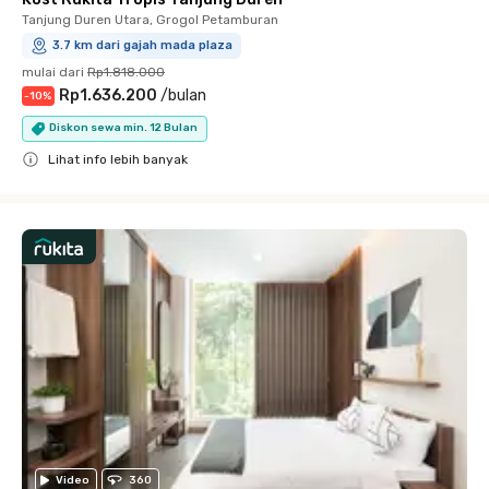
Tanjung Duren Utara, Grogol Petamburan
3.7 km dari gajah mada plaza
mulai dari
Rp1.818.000
Rp1.636.200
/
bulan
-
10
%
Diskon sewa min. 12 Bulan
Lihat info lebih banyak
Close
Video
360