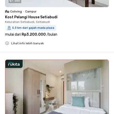
360
Coliving
•
Campur
Kost Pelangi House Setiabudi
Kelurahan Setiabudi, Setiabudi
5.3 km dari gajah mada plaza
mulai dari
Rp3.200.000
/
bulan
Lihat info lebih banyak
Close