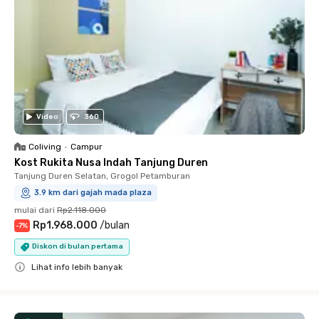
Video
360
Coliving
•
Campur
Kost Rukita Nusa Indah Tanjung Duren
Tanjung Duren Selatan, Grogol Petamburan
3.9 km dari gajah mada plaza
mulai dari
Rp2.118.000
Rp1.968.000
/
bulan
-
7
%
Diskon di bulan pertama
Lihat info lebih banyak
Close