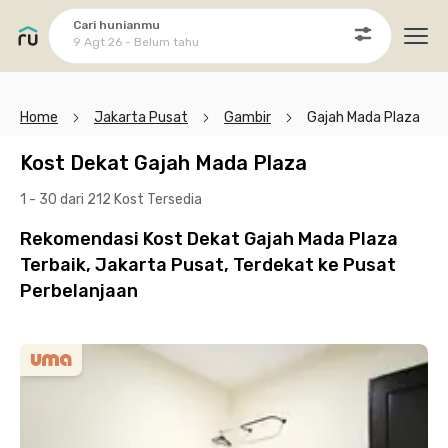
Cari hunianmu
9 Agt 26 - Belum tahu
Ope
Home
Jakarta Pusat
Gambir
Gajah Mada Plaza
Kost Dekat Gajah Mada Plaza
1 - 30 dari 212 Kost
Tersedia
Rekomendasi Kost Dekat Gajah Mada Plaza
Terbaik, Jakarta Pusat, Terdekat ke Pusat
Perbelanjaan