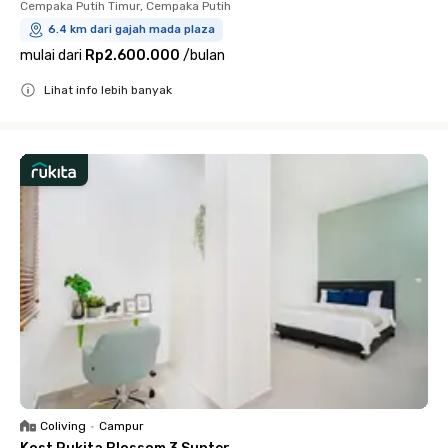
Cempaka Putih Timur, Cempaka Putih
6.4 km dari gajah mada plaza
mulai dari
Rp2.600.000
/
bulan
Lihat info lebih banyak
Close
Coliving
•
Campur