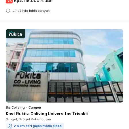
Rp2.118.000
/
bulan
-
2
%
Lihat info lebih banyak
Close
Coliving
•
Campur
Kost Rukita Coliving Universitas Trisakti
Grogol, Grogol Petamburan
2.4 km dari gajah mada plaza