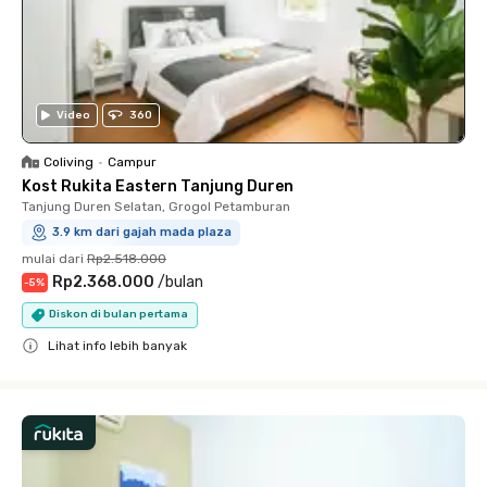
Video
360
Coliving
•
Campur
Kost Rukita Eastern Tanjung Duren
Tanjung Duren Selatan, Grogol Petamburan
3.9 km dari gajah mada plaza
mulai dari
Rp2.518.000
Rp2.368.000
/
bulan
-
5
%
Diskon di bulan pertama
Lihat info lebih banyak
Close