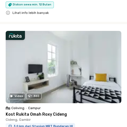
Diskon sewa min. 12 Bulan
Lihat info lebih banyak
Close
Video
360
Coliving
•
Campur
Kost Rukita Omah Roxy Cideng
Cideng, Gambir
3.0 km dari Stasiun MRT Bundaran HI