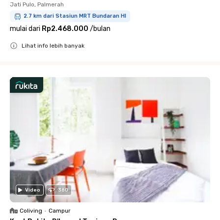
Jati Pulo, Palmerah
2.7 km dari Stasiun MRT Bundaran HI
mulai dari
Rp2.468.000
/
bulan
Lihat info lebih banyak
Close
Video
360
Coliving
•
Campur