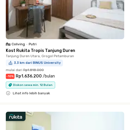
Coliving
•
Putri
Kost Rukita Tropis Tanjung Duren
Tanjung Duren Utara, Grogol Petamburan
3.3 km dari BINUS University
mulai dari
Rp1.818.000
Rp1.636.200
/
bulan
-
10
%
Diskon sewa min. 12 Bulan
Lihat info lebih banyak
Close