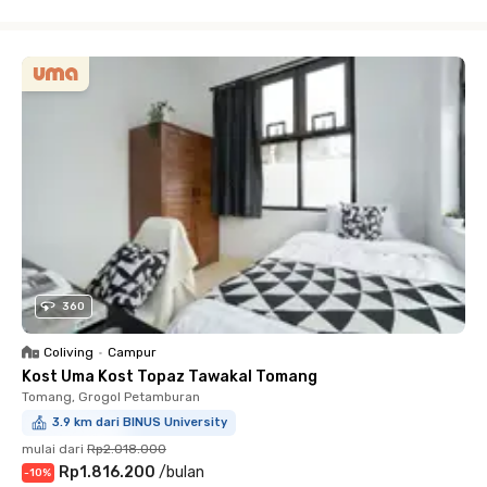
Close
360
Coliving
•
Campur
Kost Uma Kost Topaz Tawakal Tomang
Tomang, Grogol Petamburan
3.9 km dari BINUS University
mulai dari
Rp2.018.000
Rp1.816.200
/
bulan
-
10
%