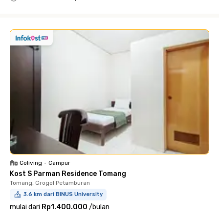
Close
Coliving
•
Campur
Kost S Parman Residence Tomang
Tomang, Grogol Petamburan
3.6 km dari BINUS University
mulai dari
Rp1.400.000
/
bulan