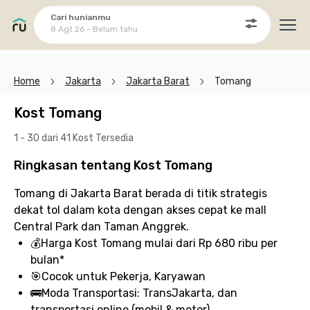
Cari hunianmu
8 Agt 26 - Belum tahu
Ope
Home
Jakarta
Jakarta Barat
Tomang
Kost Tomang
1 - 30 dari 41 Kost
Tersedia
Ringkasan tentang Kost Tomang
Tomang di Jakarta Barat berada di titik strategis
dekat tol dalam kota dengan akses cepat ke mall
Central Park dan Taman Anggrek.
💰
Harga Kost Tomang
mulai dari Rp 680 ribu per
bulan*
🎯
Cocok untuk
Pekerja, Karyawan
🚌
Moda Transportasi:
TransJakarta, dan
transportasi online (mobil & motor)