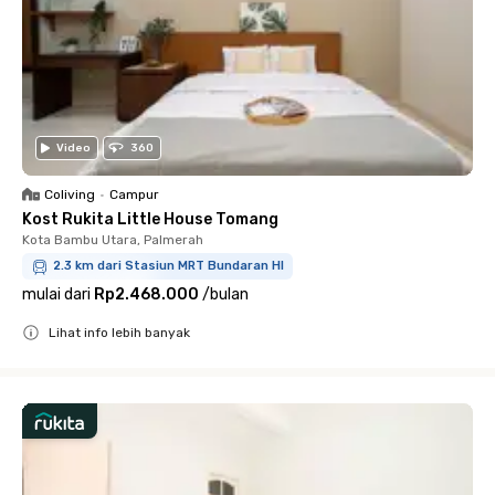
Video
360
Coliving
•
Campur
Kost Rukita Little House Tomang
Kota Bambu Utara, Palmerah
2.3 km dari Stasiun MRT Bundaran HI
mulai dari
Rp2.468.000
/
bulan
Lihat info lebih banyak
Close