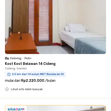
Coliving
•
Putri
Kost Kost Belawan 14 Cideng
Cideng, Gambir
2.5 km dari Stasiun MRT Bundaran HI
mulai dari
Rp2.220.000
/
bulan
Lihat info lebih banyak
Close