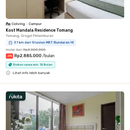
Coliving
•
Campur
Kost Mandala Residence Tomang
Tomang, Grogol Petamburan
3.1 km dari Stasiun MRT Bundaran HI
mulai dari
Rp3.000.000
Rp2.885.000
/
bulan
-
3
%
Diskon sewa min. 12 Bulan
Lihat info lebih banyak
Close