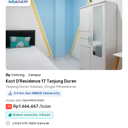
Coliving
•
Campur
Kost D'Residence 17 Tanjung Duren
Tanjung Duren Selatan, Grogol Petamburan
3.0 km dari BINUS University
mulai dari
Rp1.800.000
Rp1.666.667
/
bulan
-
7
%
Diskon sewa min. 6 Bulan
Lihat info lebih banyak