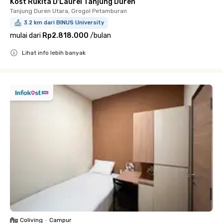
Kost Rukita D'Laurel Tanjung Duren
Tanjung Duren Utara, Grogol Petamburan
3.2 km dari BINUS University
mulai dari
Rp2.818.000
/
bulan
Lihat info lebih banyak
Close
Coliving
•
Campur