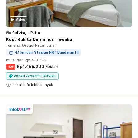
Video
Coliving
•
Putra
Kost Rukita Cinnamon Tawakal
Tomang, Grogol Petamburan
4.1 km dari Stasiun MRT Bundaran HI
mulai dari
Rp1.618.000
Rp1.456.200
/
bulan
-
10
%
Diskon sewa min. 12 Bulan
Lihat info lebih banyak
Close