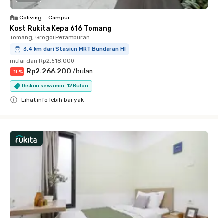
Coliving
•
Campur
Kost Rukita Kepa 616 Tomang
Tomang, Grogol Petamburan
3.4 km dari Stasiun MRT Bundaran HI
mulai dari
Rp2.518.000
Rp2.266.200
/
bulan
-
10
%
Diskon sewa min. 12 Bulan
Lihat info lebih banyak
Close