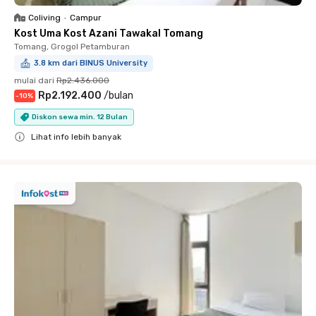
Coliving
•
Campur
Kost Uma Kost Azani Tawakal Tomang
Tomang, Grogol Petamburan
3.8 km dari BINUS University
mulai dari
Rp2.436.000
Rp2.192.400
/
bulan
-
10
%
Diskon sewa min. 12 Bulan
Lihat info lebih banyak
Close