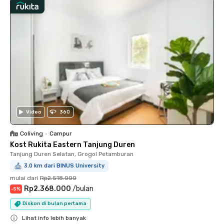
Video
360
Coliving
•
Campur
Kost Rukita Eastern Tanjung Duren
Tanjung Duren Selatan, Grogol Petamburan
3.0 km dari BINUS University
mulai dari
Rp2.518.000
Rp2.368.000
/
bulan
-
5
%
Diskon di bulan pertama
Lihat info lebih banyak