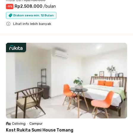
mulai dari
Rp2.768.000
Rp2.508.000
/
bulan
-
9
%
Diskon sewa min. 12 Bulan
Lihat info lebih banyak
Close
Coliving
•
Campur
Kost Rukita Sumi House Tomang