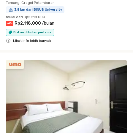
Tomang, Grogol Petamburan
3.8 km dari BINUS University
mulai dari
Rp2.218.000
Rp2.118.000
/
bulan
-
4
%
Diskon di bulan pertama
Lihat info lebih banyak
Close