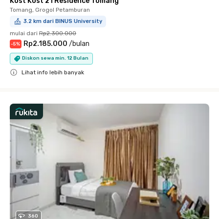
Kost Kost 21 Residence Tomang
Tomang, Grogol Petamburan
3.2 km dari BINUS University
mulai dari
Rp2.300.000
Rp2.185.000
/
bulan
-
5
%
Diskon sewa min. 12 Bulan
Lihat info lebih banyak
Close
360