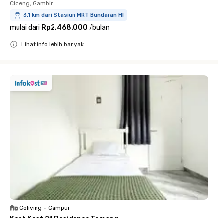
Cideng, Gambir
3.1 km dari Stasiun MRT Bundaran HI
mulai dari
Rp2.468.000
/
bulan
Lihat info lebih banyak
Close
Coliving
•
Campur