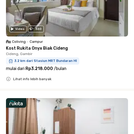
Video
360
Coliving
•
Campur
Kost Rukita Onyx Biak Cideng
Cideng, Gambir
3.2 km dari Stasiun MRT Bundaran HI
mulai dari
Rp3.218.000
/
bulan
Lihat info lebih banyak
Close