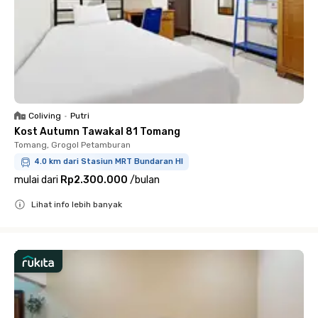
Coliving
•
Putri
Kost Autumn Tawakal 81 Tomang
Tomang, Grogol Petamburan
4.0 km dari Stasiun MRT Bundaran HI
mulai dari
Rp2.300.000
/
bulan
Lihat info lebih banyak
Close