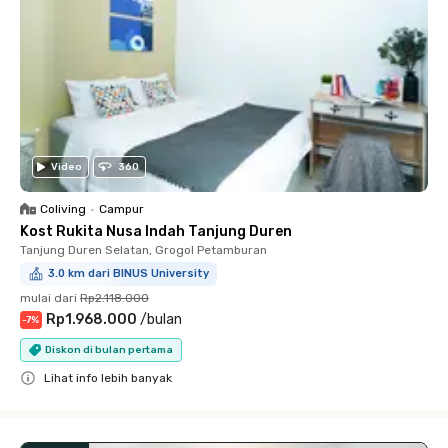
Video
360
Coliving
•
Campur
Kost Rukita Nusa Indah Tanjung Duren
Tanjung Duren Selatan, Grogol Petamburan
3.0 km dari BINUS University
mulai dari
Rp2.118.000
Rp1.968.000
/
bulan
-
7
%
Diskon di bulan pertama
Lihat info lebih banyak
Close