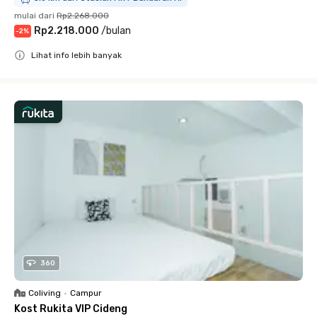
mulai dari
Rp2.268.000
Rp2.218.000
/
bulan
-
2
%
Lihat info lebih banyak
Close
360
Coliving
•
Campur
Kost Rukita VIP Cideng