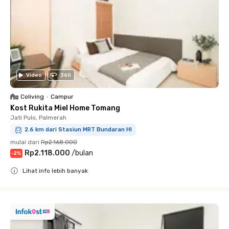
Video
360
Coliving
•
Campur
Kost Rukita Miel Home Tomang
Jati Pulo, Palmerah
2.6 km dari Stasiun MRT Bundaran HI
mulai dari
Rp2.168.000
Rp2.118.000
/
bulan
-
2
%
Lihat info lebih banyak
Close