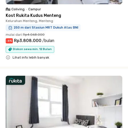
Coliving
•
Campur
Kost Rukita Kudus Menteng
Kelurahan Menteng, Menteng
250 m dari Stasiun MRT Dukuh Atas BNI
mulai dari
Rp4.068.000
Rp3.808.000
/
bulan
-
6
%
Diskon sewa min. 12 Bulan
Lihat info lebih banyak
Close