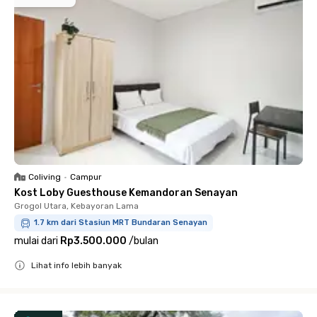
Coliving
•
Campur
Kost Loby Guesthouse Kemandoran Senayan
Grogol Utara, Kebayoran Lama
1.7 km dari Stasiun MRT Bundaran Senayan
mulai dari
Rp3.500.000
/
bulan
Lihat info lebih banyak
Close