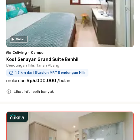
Video
Coliving
•
Campur
Kost Senayan Grand Suite Benhil
Bendungan Hilir, Tanah Abang
1.7 km dari Stasiun MRT Bendungan Hilir
mulai dari
Rp5.000.000
/
bulan
Lihat info lebih banyak
Close