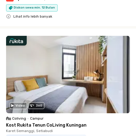
Diskon sewa min. 12 Bulan
Lihat info lebih banyak
Close
Video
360
Coliving
•
Campur
Kost Rukita Tenun CoLiving Kuningan
Karet Semanggi, Setiabudi