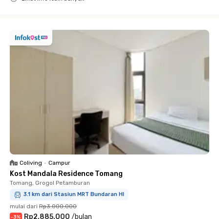
Close
Coliving
•
Campur
Kost Mandala Residence Tomang
Tomang, Grogol Petamburan
3.1 km dari Stasiun MRT Bundaran HI
mulai dari
Rp3.000.000
Rp2.885.000
/
bulan
-
3
%