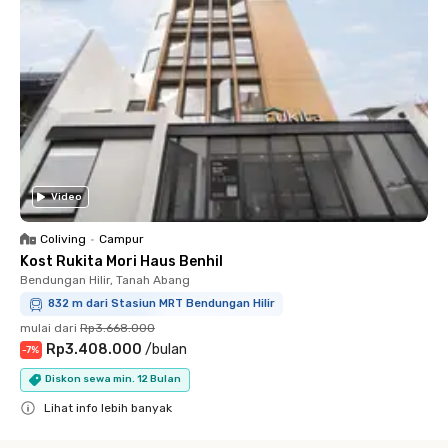
Video
Coliving
•
Campur
Kost Rukita Mori Haus Benhil
Bendungan Hilir, Tanah Abang
832 m dari Stasiun MRT Bendungan Hilir
mulai dari
Rp3.668.000
Rp3.408.000
/
bulan
-
7
%
Diskon sewa min. 12 Bulan
Lihat info lebih banyak
Close