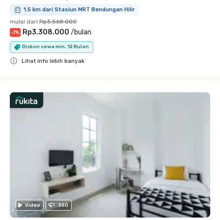
1.5 km dari Stasiun MRT Bendungan Hilir
mulai dari
Rp3.568.000
Rp3.308.000
/
bulan
-
7
%
Diskon sewa min. 12 Bulan
Lihat info lebih banyak
Close
Video
360