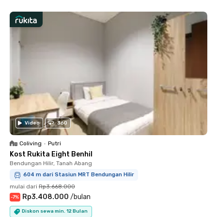
Video
360
Coliving
•
Putri
Kost Rukita Eight Benhil
Bendungan Hilir, Tanah Abang
604 m dari Stasiun MRT Bendungan Hilir
mulai dari
Rp3.668.000
Rp3.408.000
/
bulan
-
7
%
Diskon sewa min. 12 Bulan