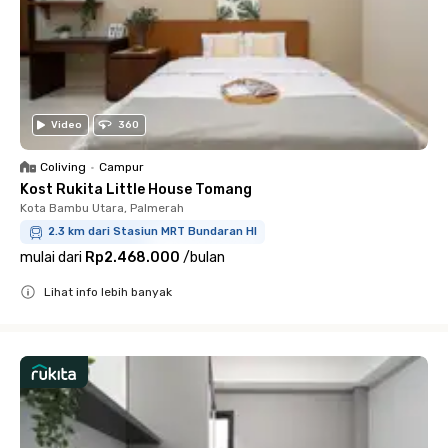
Video
360
Coliving
•
Campur
Kost Rukita Little House Tomang
Kota Bambu Utara, Palmerah
2.3 km dari Stasiun MRT Bundaran HI
mulai dari
Rp2.468.000
/
bulan
Lihat info lebih banyak
Close