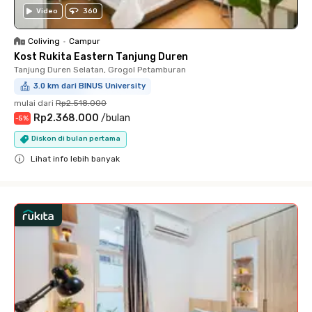
Video
360
Coliving
•
Campur
Kost Rukita Eastern Tanjung Duren
Tanjung Duren Selatan, Grogol Petamburan
3.0 km dari BINUS University
mulai dari
Rp2.518.000
Rp2.368.000
/
bulan
-
5
%
Diskon di bulan pertama
Lihat info lebih banyak
Close