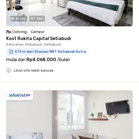
Video
360
Coliving
•
Campur
Kost Rukita Capital Setiabudi
Kelurahan Setiabudi, Setiabudi
573 m dari Stasiun MRT Setiabudi Astra
mulai dari
Rp4.068.000
/
bulan
Lihat info lebih banyak
Close