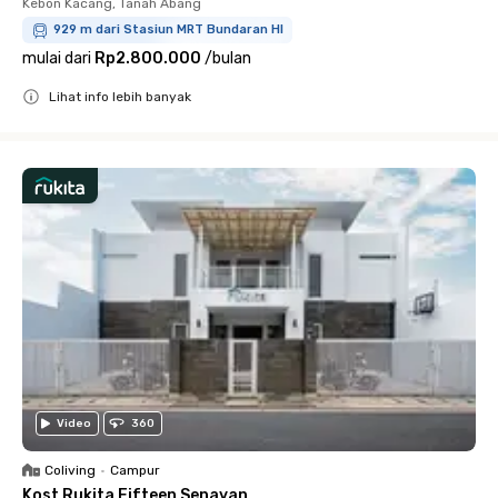
Kebon Kacang, Tanah Abang
929 m dari Stasiun MRT Bundaran HI
mulai dari
Rp2.800.000
/
bulan
Lihat info lebih banyak
Close
Video
360
Coliving
•
Campur
Kost Rukita Fifteen Senayan