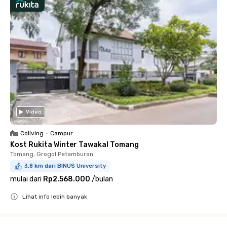
Video
Coliving
•
Campur
Kost Rukita Winter Tawakal Tomang
Tomang, Grogol Petamburan
3.8 km dari BINUS University
mulai dari
Rp2.568.000
/
bulan
Lihat info lebih banyak
Close