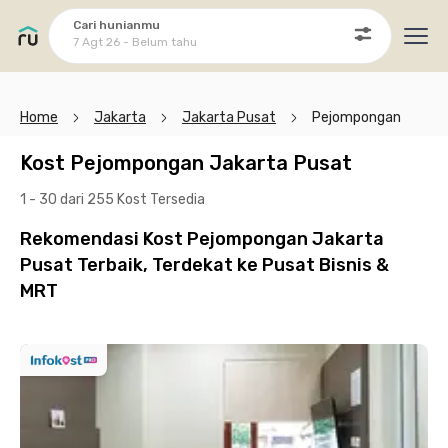
Cari hunianmu
7 Agt 26 - Belum tahu
Ope
Home
Jakarta
Jakarta Pusat
Pejompongan
Kost Pejompongan Jakarta Pusat
1 - 30 dari 255 Kost
Tersedia
Rekomendasi Kost Pejompongan Jakarta
Pusat Terbaik, Terdekat ke Pusat Bisnis &
MRT