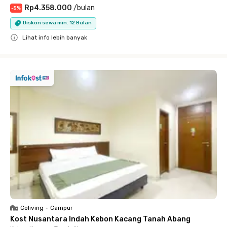
Rp4.358.000
/
bulan
-
5
%
Diskon sewa min. 12 Bulan
Lihat info lebih banyak
Close
Coliving
•
Campur
Kost Nusantara Indah Kebon Kacang Tanah Abang