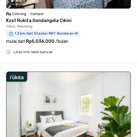
Video
Coliving
•
Campur
Kost Rukita Gondangdia Cikini
Cikini, Menteng
1.3 km dari Stasiun MRT Bundaran HI
mulai dari
Rp5.036.000
/
bulan
Lihat info lebih banyak
Close