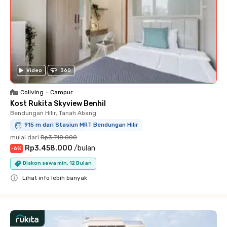
Video
360
Coliving
•
Campur
Kost Rukita Skyview Benhil
Bendungan Hilir, Tanah Abang
915 m dari Stasiun MRT Bendungan Hilir
mulai dari
Rp3.718.000
Rp3.458.000
/
bulan
-
6
%
Diskon sewa min. 12 Bulan
Lihat info lebih banyak
Close