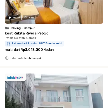
Video
360
Coliving
•
Campur
Kost Rukita Rivera Petojo
Petojo Selatan, Gambir
2.4 km dari Stasiun MRT Bundaran HI
mulai dari
Rp3.018.000
/
bulan
Lihat info lebih banyak
Close