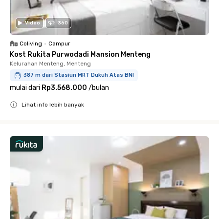
Video
360
Coliving
•
Campur
Kost Rukita Purwodadi Mansion Menteng
Kelurahan Menteng, Menteng
387 m dari Stasiun MRT Dukuh Atas BNI
mulai dari
Rp3.568.000
/
bulan
Lihat info lebih banyak
Close