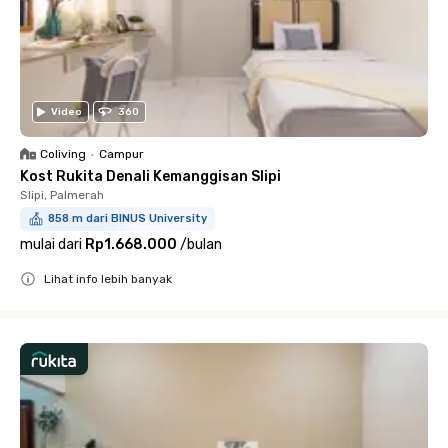
Video
360
Coliving
•
Campur
Kost Rukita Denali Kemanggisan Slipi
Slipi, Palmerah
858 m dari BINUS University
mulai dari
Rp1.668.000
/
bulan
Lihat info lebih banyak
Close