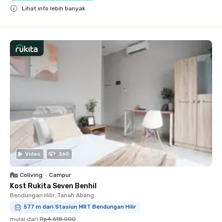
Lihat info lebih banyak
Close
Video
360
Coliving
•
Campur
Kost Rukita Seven Benhil
Bendungan Hilir, Tanah Abang
577 m dari Stasiun MRT Bendungan Hilir
mulai dari
Rp4.618.000