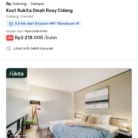
Coliving
•
Campur
Kost Rukita Omah Roxy Cideng
Cideng, Gambir
3.0 km dari Stasiun MRT Bundaran HI
mulai dari
Rp2.268.000
Rp2.218.000
/
bulan
-
2
%
Lihat info lebih banyak
Close