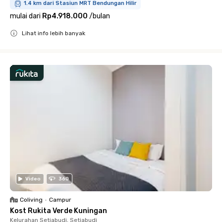
1.4 km dari Stasiun MRT Bendungan Hilir
mulai dari
Rp4.918.000
/
bulan
Lihat info lebih banyak
Close
Video
360
Coliving
•
Campur
Kost Rukita Verde Kuningan
Kelurahan Setiabudi, Setiabudi