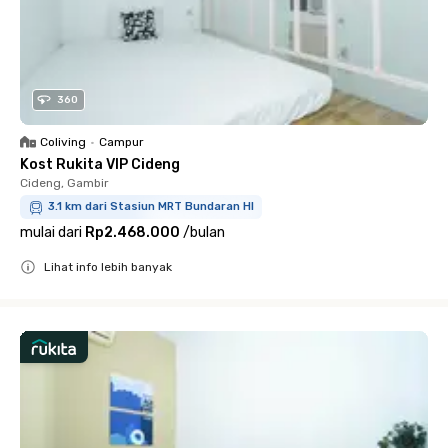
360
Coliving
•
Campur
Kost Rukita VIP Cideng
Cideng, Gambir
3.1 km dari Stasiun MRT Bundaran HI
mulai dari
Rp2.468.000
/
bulan
Lihat info lebih banyak
Close