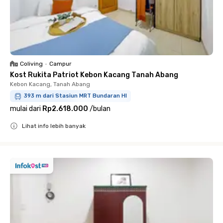
Coliving
•
Campur
Kost Rukita Patriot Kebon Kacang Tanah Abang
Kebon Kacang, Tanah Abang
393 m dari Stasiun MRT Bundaran HI
mulai dari
Rp2.618.000
/
bulan
Lihat info lebih banyak
Close