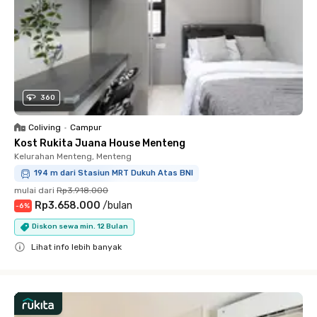
360
Coliving
•
Campur
Kost Rukita Juana House Menteng
Kelurahan Menteng, Menteng
194 m dari Stasiun MRT Dukuh Atas BNI
mulai dari
Rp3.918.000
Rp3.658.000
/
bulan
-
6
%
Diskon sewa min. 12 Bulan
Lihat info lebih banyak
Close