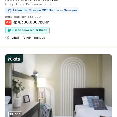
Grogol Utara, Kebayoran Lama
1.4 km dari Stasiun MRT Bundaran Senayan
mulai dari
Rp4.568.000
Rp4.308.000
/
bulan
-
5
%
Diskon sewa min. 12 Bulan
Lihat info lebih banyak
Close
360