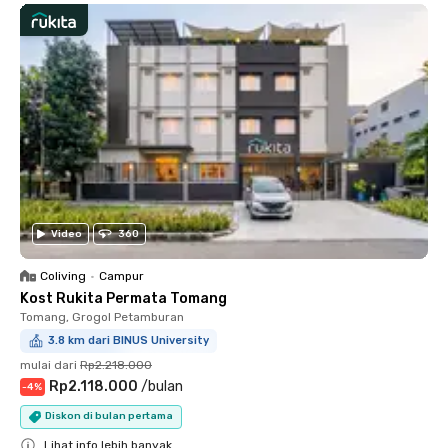
Video
360
Coliving
•
Campur
Kost Rukita Permata Tomang
Tomang, Grogol Petamburan
3.8 km dari BINUS University
mulai dari
Rp2.218.000
Rp2.118.000
/
bulan
-
4
%
Diskon di bulan pertama
Lihat info lebih banyak