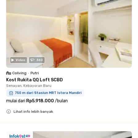
Video
360
Coliving
•
Putri
Kost Rukita QQ Loft SCBD
Senayan, Kebayoran Baru
750 m dari Stasiun MRT Istora Mandiri
mulai dari
Rp5.918.000
/
bulan
Lihat info lebih banyak
Close