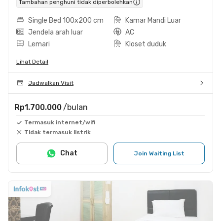
Tambahan penghuni tidak diperbolehkan
Single Bed 100x200 cm
Kamar Mandi Luar
Jendela arah luar
AC
Lemari
Kloset duduk
Lihat Detail
Jadwalkan Visit
Rp1.700.000
/bulan
Termasuk internet/wifi
Tidak termasuk listrik
Chat
Join Waiting List