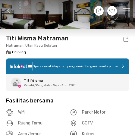
10 Agt 26 - Belum tahu
+
15
Ope
Foto
Fasilitas bersama
Lokasi
Kamar
Atura
Titi Wisma Matraman
Matraman, Utan Kayu Selatan
Coliving
Operasional & layanan penghuni ditangani pemilik properti
Titi Wisma
Pemilik/Pengelola
•
Sejak April 2025
Fasilitas bersama
Wifi
Parkir Motor
Ruang Tamu
CCTV
Area Jemur
Kulkas