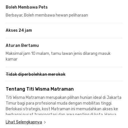
Boleh Membawa Pets
Berbayar, Boleh membawa hewan peliharaan
Akses 24 jam
Aturan Bertamu
Maksimal jam 10 malam, tamu lawan jenis dilarang masuk
kamar
Tidak diperbolehkan merokok
Tentang Titi Wisma Matraman
Titi Wisma Matraman merupakan pilihan hunian ideal di Jakarta
Timur bagi para profesional muda dengan mobilitas tinggi.
Berlokasi strategis, kost Matraman ini memudahkan akses ke
berbagai pusat transportasi dan area penting di kota. Hanya
butuh 4 menit ke Stasiun Sawah Besar, 7 menit ke Stasiun
Lihat Selengkapnya
Juanda, dan sekitar 10 menit ke ikon-ikon kota seperti Masjid