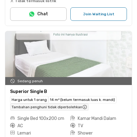
Tidak termasuk listrik
Chat
Join Waiting List
Sedang penuh
Superior Single B
Harga untuk 1 orang
14 m² (belum termasuk luas k. mandi)
Tambahan penghuni tidak diperbolehkan
Single Bed 100x200 cm
Kamar Mandi Dalam
AC
TV
Lemari
Shower