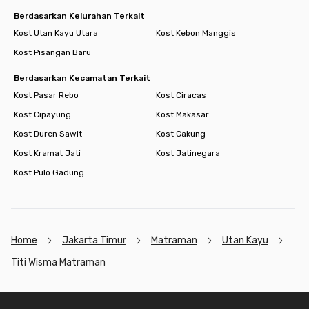
Berdasarkan Kelurahan Terkait
Kost Utan Kayu Utara
Kost Kebon Manggis
Kost Pisangan Baru
Berdasarkan Kecamatan Terkait
Kost Pasar Rebo
Kost Ciracas
Kost Cipayung
Kost Makasar
Kost Duren Sawit
Kost Cakung
Kost Kramat Jati
Kost Jatinegara
Kost Pulo Gadung
Home
Jakarta Timur
Matraman
Utan Kayu
Titi Wisma Matraman
Footer