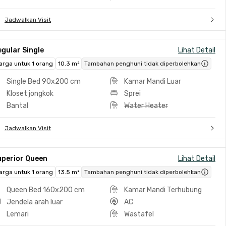
Jadwalkan Visit
gular Single
Lihat Detail
arga untuk 1 orang
10.3 m²
Tambahan penghuni tidak diperbolehkan
Single Bed 90x200 cm
Kamar Mandi Luar
Kloset jongkok
Sprei
Bantal
Water Heater
Jadwalkan Visit
uperior Queen
Lihat Detail
arga untuk 1 orang
13.5 m²
Tambahan penghuni tidak diperbolehkan
Queen Bed 160x200 cm
Kamar Mandi Terhubung
Jendela arah luar
AC
Lemari
Wastafel