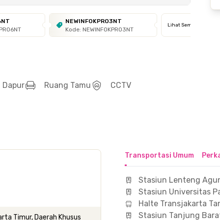
6NT
NEWINFOKPRO3NT
Lihat Semua
KPRO6NT
Kode: NEWINFOKPRO3NT
Dapur
Ruang Tamu
CCTV
Transportasi Umum
Perk
Stasiun Lenteng Agu
Stasiun Universitas P
Halte Transjakarta T
Stasiun Tanjung Bara
akarta Timur, Daerah Khusus