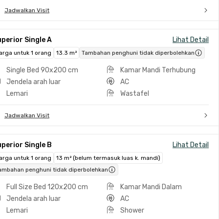
Jadwalkan Visit
perior Single A
Lihat Detail
arga untuk 1 orang
13.3 m²
Tambahan penghuni tidak diperbolehkan
Single Bed 90x200 cm
Kamar Mandi Terhubung
Jendela arah luar
AC
Lemari
Wastafel
Jadwalkan Visit
perior Single B
Lihat Detail
arga untuk 1 orang
13 m² (belum termasuk luas k. mandi)
ambahan penghuni tidak diperbolehkan
Full Size Bed 120x200 cm
Kamar Mandi Dalam
Jendela arah luar
AC
Lemari
Shower