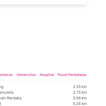
antoran
Universitas
Hospital
Pusat Perbelanjaan & Hibur
ng
2.53 km
ancasila
2.75 km
anah Merdeka
3.08 km
t
3.24 km