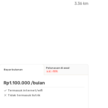
3.36 km
Pelunasan di awal
Bayar bulanan
s.d. -10%
Rp1.100.000
/bulan
Termasuk internet/wifi
Tidak termasuk listrik