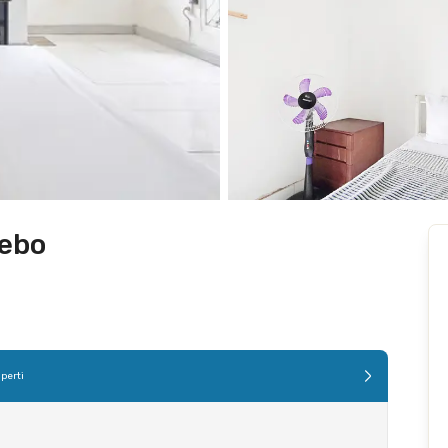
Rebo
perti