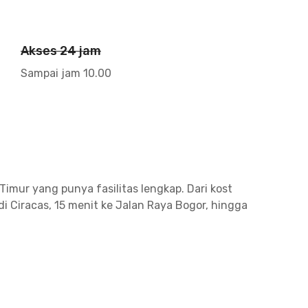
Akses 24 jam
Sampai jam 10.00
mur yang punya fasilitas lengkap. Dari kost
i Ciracas, 15 menit ke Jalan Raya Bogor, hingga
ses yang cukup strategis ke berbagai kampus
ara. Sedangkan untuk menuju Universitas