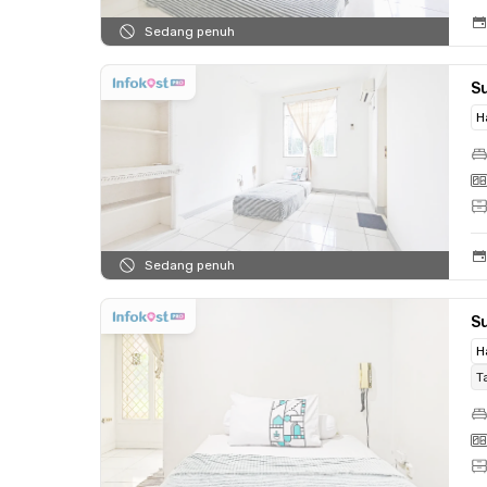
Sedang penuh
Su
H
Sedang penuh
Su
H
T