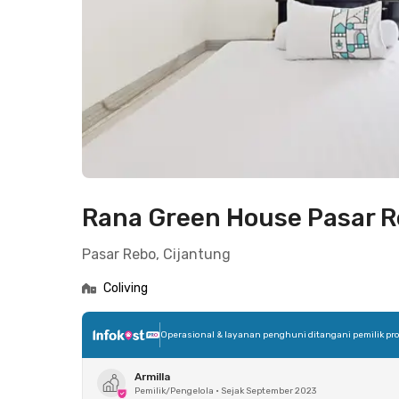
Rana Green House Pasar 
Pasar Rebo, Cijantung
Coliving
Operasional & layanan penghuni ditangani pemilik pro
Armilla
Pemilik/Pengelola
•
Sejak September 2023