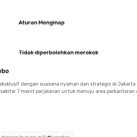
Aturan Menginap
Tidak diperbolehkan merokok
ebo
sklusif dengan suasana nyaman dan strategis di Jakarta Ti
ekitar 7 menit perjalanan untuk menuju area perkantoran d
perkantoran, Rana Green House Pasar Rebo juga memiliki ak
 UHAMKA yang bisa ditempuh hanya dalam 15 menit berkend
u 20-25 menit perjalanan saja.