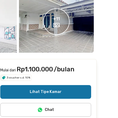
+
11
Rp1.100.000
/bulan
Mulai dari
3 voucher s.d. 10%
Lihat Tipe Kamar
Chat