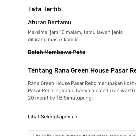
Tata Tertib
Aturan Bertamu
Maksimal jam 10 malam, tamu lawan jenis
dilarang masuk kamar
Boleh Membawa Pets
Tentang Rana Green House Pasar R
Rana Green House Pasar Rebo merupakan kost ek
Pasar Rebo ini, kamu hanya memerlukan waktu s
20 menit ke TB Simatupang.
Selain memiliki akses yang mudah ke kawasan 
Lihat Selengkapnya
ternama, seperti Fakultas Ekonomi dan Bisnis
Gunadarma yang bisa dicapai hanya dalam wakt