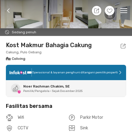
10 Agt 26 - Belum tahu
+
1
Ope
Foto
Fasilitas bersama
Lokasi
Kamar
Atura
Sedang penuh
Kost Makmur Bahagia Cakung
Cakung, Pulo Gebang
Coliving
Operasional & layanan penghuni ditangani pemilik properti
Noer Rachman Chakim, SE
Pemilik/Pengelola
•
Sejak Desember 2025
Fasilitas bersama
Wifi
Parkir Motor
CCTV
Sink