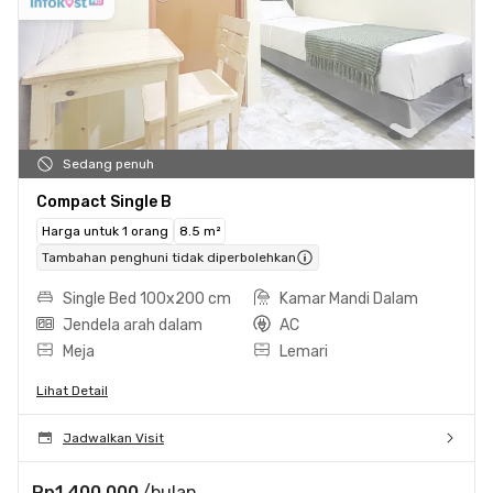
Sedang penuh
Compact Single B
Harga untuk 1 orang
8.5 m²
Tambahan penghuni tidak diperbolehkan
Single Bed 100x200 cm
Kamar Mandi Dalam
Jendela arah dalam
AC
Meja
Lemari
Lihat Detail
Jadwalkan Visit
Rp1.400.000
/bulan