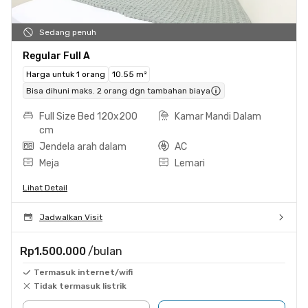
Sedang penuh
Regular Full A
Harga untuk 1 orang
10.55 m²
Bisa dihuni maks. 2 orang dgn tambahan biaya
Full Size Bed 120x200
Kamar Mandi Dalam
cm
Jendela arah dalam
AC
Meja
Lemari
Lihat Detail
Jadwalkan Visit
Rp1.500.000
/bulan
Termasuk internet/wifi
Tidak termasuk listrik