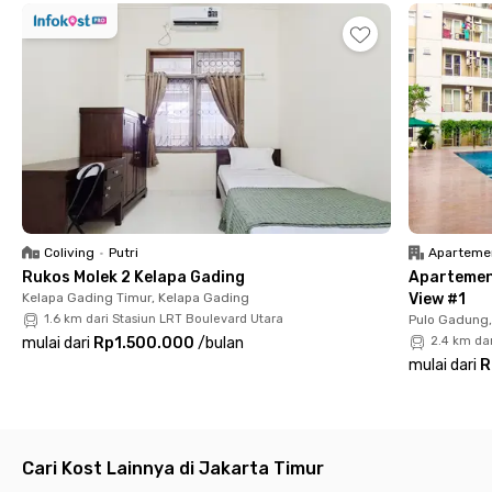
Untuk kebutuhan belanja dan hiburan, kost Cakung ini dekat ke
berbagai pusat aktivitas seperti Mall Grand Cakung (7 menit),
AEON Mall & IKEA Jakarta Garden City (14 menit), serta akses
ke Universitas Esa Unggul Kampus Bekasi (24 menit) dan RS
Ananda Bekasi (16 menit). Praktis, efisien, dan mudah
dijangkau, booking sekarang!
Coliving
•
Putri
Aparteme
Rukos Molek 2 Kelapa Gading
Apartemen
Kelapa Gading Timur, Kelapa Gading
View #1
1.6 km dari Stasiun LRT Boulevard Utara
Pulo Gadung,
mulai dari
Rp1.500.000
/
bulan
2.4 km da
mulai dari
R
Cari Kost Lainnya di Jakarta Timur