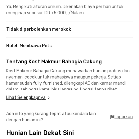
Ya, Mengikuti aturan umum. Dikenakan biaya per hari untuk
menginap sebesar IDR 75.000,-/Malam
Tidak diperbolehkan merokok
Boleh Membawa Pets
Tentang Kost Makmur Bahagia Cakung
Kost Makmur Bahagia Cakung menawarkan hunian praktis dan
nyaman, cocok untuk mahasiswa maupun pekerja. Setiap
kamar sudah fully furnished, dilengkapi AC dan kamar mandi
dalam, sehingga kamu bisa langsung tinggal tanpa ribet.
Keamanan juga terjaga dengan CCTV serta tersedia parkir
Lihat Selengkapnya
motor.
Ada info yang kurang tepat atau kendala lain
Lokasinya sangat strategis, hanya 1 menit jalan kaki ke Institut
Laporkan
dengan hunian ini?
Nalanda, ideal untuk kamu yang ingin akses cepat ke kampus.
Lingkungan sekitar tenang dan mendukung aktivitas harian
Hunian Lain Dekat Sini
dengan nyaman.