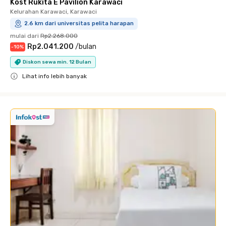
Kost Rukita E Pavilion Karawaci
Kelurahan Karawaci, Karawaci
2.6 km dari universitas pelita harapan
mulai dari
Rp2.268.000
Rp2.041.200
/
bulan
-
10
%
Diskon sewa min. 12 Bulan
Lihat info lebih banyak
Close