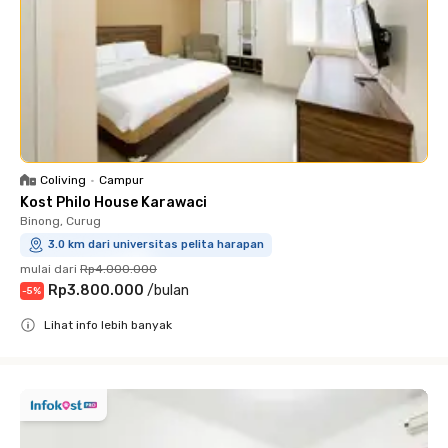
Coliving
•
Campur
Kost Philo House Karawaci
Binong, Curug
3.0 km dari universitas pelita harapan
mulai dari
Rp4.000.000
Rp3.800.000
/
bulan
-
5
%
Lihat info lebih banyak
Close