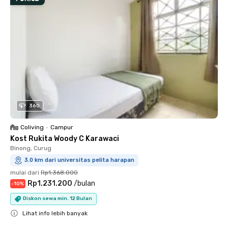
360
Coliving
•
Campur
Kost Rukita Woody C Karawaci
Binong, Curug
3.0 km dari universitas pelita harapan
mulai dari
Rp1.368.000
Rp1.231.200
/
bulan
-
10
%
Diskon sewa min. 12 Bulan
Lihat info lebih banyak
Close