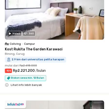
Video
360
Coliving
•
Campur
Kost Rukita The Garden Karawaci
Binong, Curug
2.9 km dari universitas pelita harapan
mulai dari
Rp2.618.000
Rp2.221.200
/
bulan
-
15
%
Diskon sewa min. 12 Bulan
Lihat info lebih banyak
Close