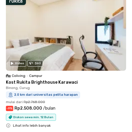
Video
360
Coliving
•
Campur
Kost Rukita Brighthouse Karawaci
Binong, Curug
2.0 km dari universitas pelita harapan
mulai dari
Rp2.768.000
Rp2.508.000
/
bulan
-
9
%
Diskon sewa min. 12 Bulan
Lihat info lebih banyak