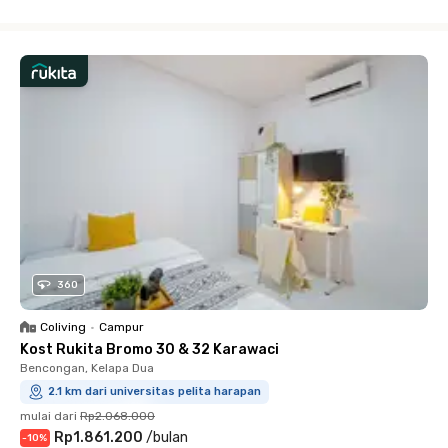
Close
360
Coliving
•
Campur
Kost Rukita Bromo 30 & 32 Karawaci
Bencongan, Kelapa Dua
2.1 km dari universitas pelita harapan
mulai dari
Rp2.068.000
Rp1.861.200
/
bulan
-
10
%