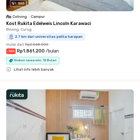
360
Coliving
•
Campur
Kost Rukita Edelweis Lincoln Karawaci
Binong, Curug
2.7 km dari universitas pelita harapan
mulai dari
Rp2.068.000
Rp1.861.200
/
bulan
-
10
%
Diskon sewa min. 12 Bulan
Lihat info lebih banyak
Close