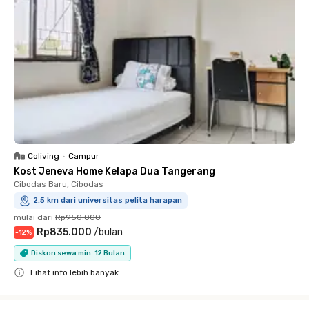
Coliving
•
Campur
Kost Jeneva Home Kelapa Dua Tangerang
Cibodas Baru, Cibodas
2.5 km dari universitas pelita harapan
mulai dari
Rp950.000
Rp835.000
/
bulan
-
12
%
Diskon sewa min. 12 Bulan
Lihat info lebih banyak
Close