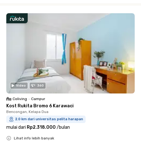
Close
Video
360
Coliving
•
Campur
Kost Rukita Bromo 6 Karawaci
Bencongan, Kelapa Dua
2.0 km dari universitas pelita harapan
mulai dari
Rp2.318.000
/
bulan
Lihat info lebih banyak