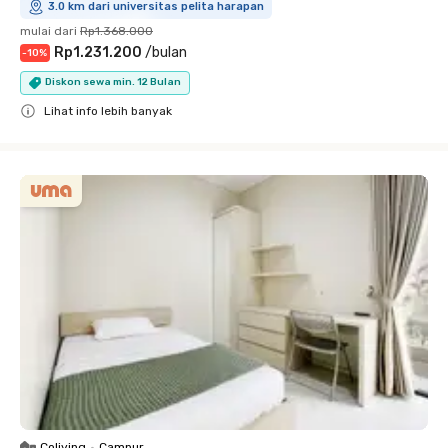
3.0 km dari universitas pelita harapan
mulai dari
Rp1.368.000
Rp1.231.200
/
bulan
-
10
%
Diskon sewa min. 12 Bulan
Lihat info lebih banyak
Close
Coliving
•
Campur