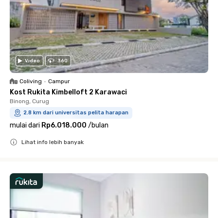
Video
360
Coliving
•
Campur
Kost Rukita Kimbelloft 2 Karawaci
Binong, Curug
2.8 km dari universitas pelita harapan
mulai dari
Rp6.018.000
/
bulan
Lihat info lebih banyak
Close