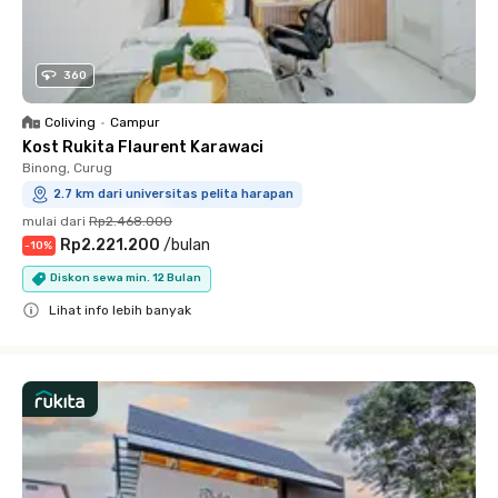
360
Coliving
•
Campur
Kost Rukita Flaurent Karawaci
Binong, Curug
2.7 km dari universitas pelita harapan
mulai dari
Rp2.468.000
Rp2.221.200
/
bulan
-
10
%
Diskon sewa min. 12 Bulan
Lihat info lebih banyak
Close