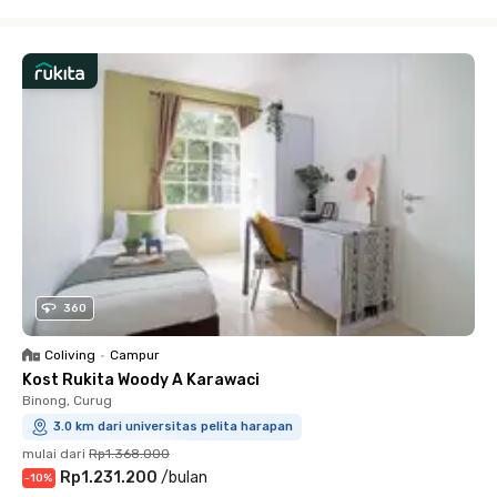
Close
360
Coliving
•
Campur
Kost Rukita Woody A Karawaci
Binong, Curug
3.0 km dari universitas pelita harapan
mulai dari
Rp1.368.000
Rp1.231.200
/
bulan
-
10
%