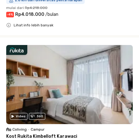
2.6 km dari universitas pelita harapan
mulai dari
Rp4.218.000
Rp4.018.000
/
bulan
-
4
%
Lihat info lebih banyak
Close
Video
360
Coliving
•
Campur
Kost Rukita Kimbelloft Karawaci