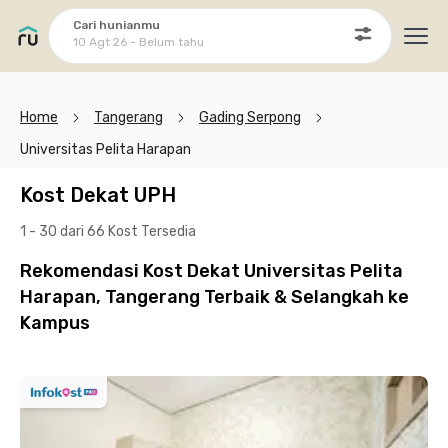
Cari hunianmu
10 Agt 26 - Belum tahu
Ope
Home
Tangerang
Gading Serpong
Universitas Pelita Harapan
Kost Dekat UPH
1 - 30 dari 66 Kost
Tersedia
Rekomendasi Kost Dekat Universitas Pelita
Harapan, Tangerang Terbaik & Selangkah ke
Kampus