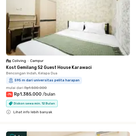
Coliving
•
Campur
Kost Gemilang 52 Guest House Karawaci
Bencongan Indah, Kelapa Dua
595 m dari universitas pelita harapan
mulai dari
Rp1.500.000
Rp1.385.000
/
bulan
-
7
%
Diskon sewa min. 12 Bulan
Lihat info lebih banyak
Close