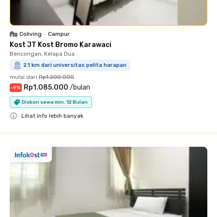
Coliving
•
Campur
Kost JT Kost Bromo Karawaci
Bencongan, Kelapa Dua
2.1 km dari universitas pelita harapan
mulai dari
Rp1.200.000
Rp1.085.000
/
bulan
-
9
%
Diskon sewa min. 12 Bulan
Lihat info lebih banyak
Close