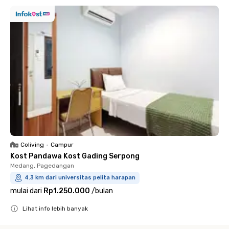
Coliving
•
Campur
Kost Pandawa Kost Gading Serpong
Medang, Pagedangan
4.3 km dari universitas pelita harapan
mulai dari
Rp1.250.000
/
bulan
Lihat info lebih banyak
Close