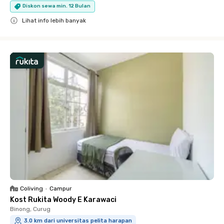
Diskon sewa min. 12 Bulan
Lihat info lebih banyak
Close
Coliving
•
Campur
Kost Rukita Woody E Karawaci
Binong, Curug
3.0 km dari universitas pelita harapan