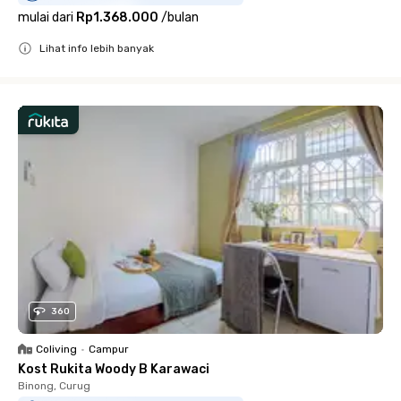
mulai dari
Rp1.368.000
/
bulan
Lihat info lebih banyak
Close
360
Coliving
•
Campur
Kost Rukita Woody B Karawaci
Binong, Curug