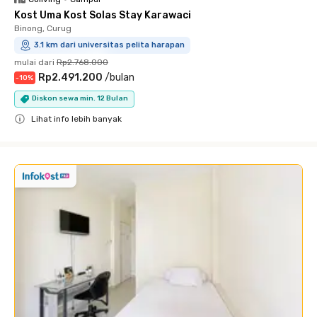
Kost Uma Kost Solas Stay Karawaci
Binong, Curug
3.1 km dari universitas pelita harapan
mulai dari
Rp2.768.000
Rp2.491.200
/
bulan
-
10
%
Diskon sewa min. 12 Bulan
Lihat info lebih banyak
Close