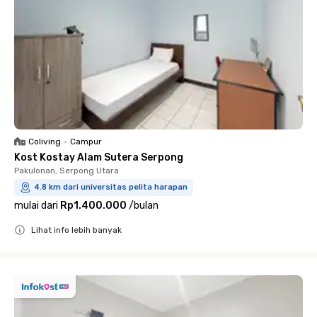
Coliving
•
Campur
Kost Kostay Alam Sutera Serpong
Pakulonan, Serpong Utara
4.8 km dari universitas pelita harapan
mulai dari
Rp1.400.000
/
bulan
Lihat info lebih banyak
Close