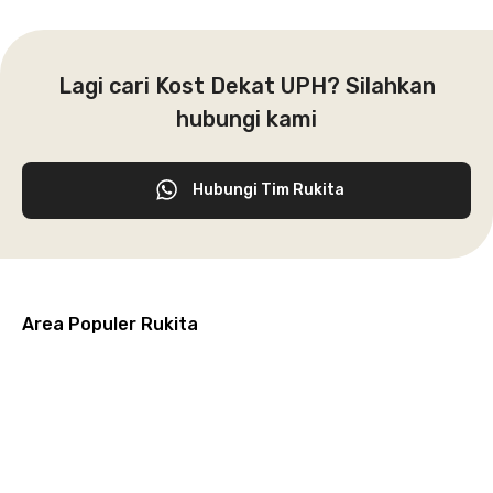
Lagi cari Kost Dekat UPH? Silahkan
hubungi kami
Hubungi Tim Rukita
Area Populer Rukita
Grogol
Kebon
Kuningan
Petamburan
Menteng
Jeruk
Bandung
Surabaya
Malang
Solo
Karawaci
Jakarta
Jakarta
Jakarta
Jakarta
Jawa
Jawa
Jawa
Jawa
Selatan
Barat
Tangerang
Pusat
Barat
Barat
Timur
Timur
Tengah