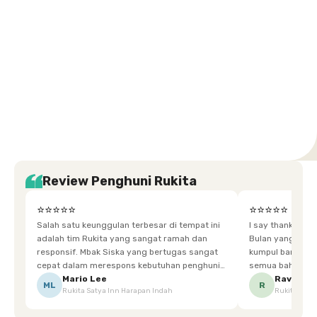
Setiabudi
Cilandak
Depok
Kemanggisan
Semarang
Medan
Tangerang
Bali
Yogyakarta
Jakarta
Jakarta
Jawa
Jakarta
Jawa
Sumatera
Selatan
Banten
Selatan
Barat
Barat
Bali
Yogyakarta
Tengah
Utara
Review Penghuni Rukita
⭐⭐⭐⭐⭐
⭐⭐⭐⭐⭐
Salah satu keunggulan terbesar di tempat ini
I say thankyou s
adalah tim Rukita yang sangat ramah dan
Bulan yang super happy! banyak tem
responsif. Mbak Siska yang bertugas sangat
kumpul bareng mak
cepat dalam merespons kebutuhan penghuni.
semua bahagia ad
Ketika saya meminta keset karena sempat
mgkn saran dari air aja & kebersihan lebih di
Mario Lee
Ravena
ML
R
Rukita Satya Inn Harapan Indah
Rukita Dimi
terpeleset, permintaan tersebut langsung
tingkatka
dipenuhi dengan cepat. Terima kasih Mbak