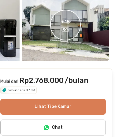
+
15
Rp2.768.000
/bulan
Mulai dari
3 voucher s.d. 10%
Lihat Tipe Kamar
Chat