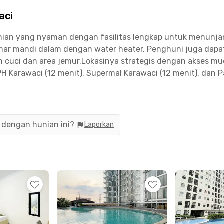
aci
an yang nyaman dengan fasilitas lengkap untuk menunjang
amar mandi dalam dengan water heater. Penghuni juga dapat 
n cuci dan area jemur.Lokasinya strategis dengan akses mud
UPH Karawaci (12 menit), Supermal Karawaci (12 menit), dan
, Uma Kost Solas Stay Karawaci menjadi pilihan ideal bagi
n dengan hunian ini?
Laporkan