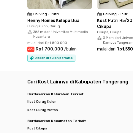
Coliving
•
Putri
Coliving
•
Putri
Henny Homes Kelapa Dua
Kost Putri H5/20
Curug Kulon, Curug
Cikupa
385 m dari Universitas Multimedia
Cikupa, Cikupa
Nusantara
3.9 km dari Univer
mulai dari
Rp1.800.000
Kampus Tangeran
Rp1.700.000
/
bulan
mulai dari
Rp1.55
-
5
%
Diskon di bulan pertama
Cari Kost Lainnya di Kabupaten Tangerang
Berdasarkan Kelurahan Terkait
Kost Curug Kulon
Kost Curug Wetan
Berdasarkan Kecamatan Terkait
Kost Cikupa