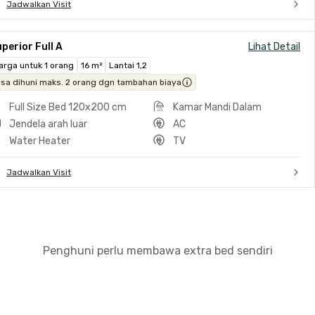
Jadwalkan Visit
perior Full A
Lihat Detail
arga untuk 1 orang
16 m²
Lantai 1,2
isa dihuni maks. 2 orang dgn tambahan biaya
Full Size Bed 120x200 cm
Kamar Mandi Dalam
Jendela arah luar
AC
Water Heater
TV
Jadwalkan Visit
Penghuni perlu membawa extra bed sendiri