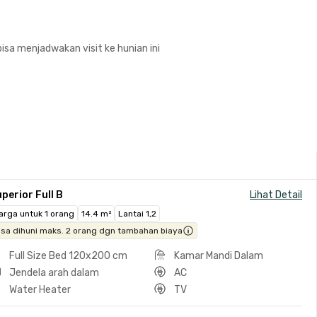
isa menjadwakan visit ke hunian ini
perior Full B
Lihat Detail
arga untuk 1 orang
14.4 m²
Lantai 1,2
isa dihuni maks. 2 orang dgn tambahan biaya
Full Size Bed 120x200 cm
Kamar Mandi Dalam
Jendela arah dalam
AC
Water Heater
TV