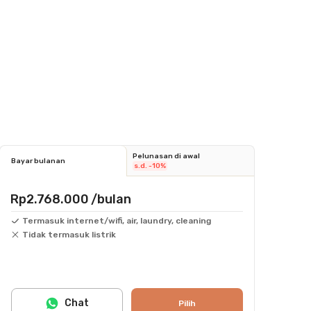
Pelunasan di awal
Bayar bulanan
s.d. -10%
Rp2.768.000
/bulan
Termasuk internet/wifi, air, laundry, cleaning
Tidak termasuk listrik
Chat
Pilih