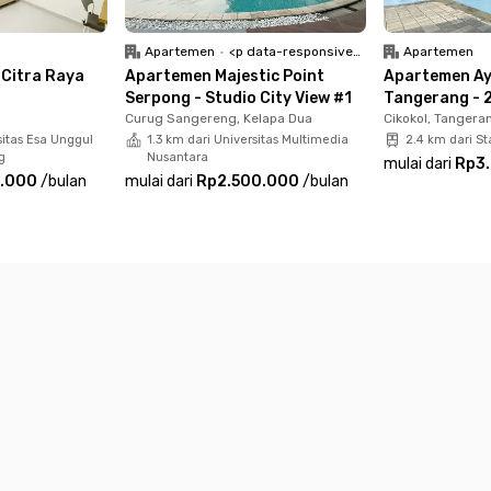
Apartemen
•
<p data-responsive-font-size="paragraph">Unfurnish</p>
Apartemen
 Citra Raya
Apartemen Majestic Point
Apartemen Ay
Serpong - Studio City View #1
Tangerang - 2
Curug Sangereng, Kelapa Dua
Cikokol, Tangera
sitas Esa Unggul
1.3 km dari Universitas Multimedia
2.4 km dari S
g
Nusantara
mulai dari
Rp3
0.000
/
bulan
mulai dari
Rp2.500.000
/
bulan