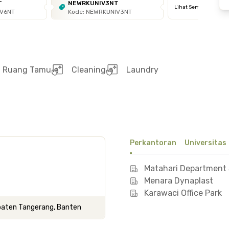
T
NEWRKUNIV3NT
Lihat Semua
IV6NT
Kode: NEWRKUNIV3NT
Ruang Tamu
Cleaning
Laundry
Perkantoran
Universitas
Matahari Department S
Menara Dynaplast
Karawaci Office Park
upaten Tangerang, Banten