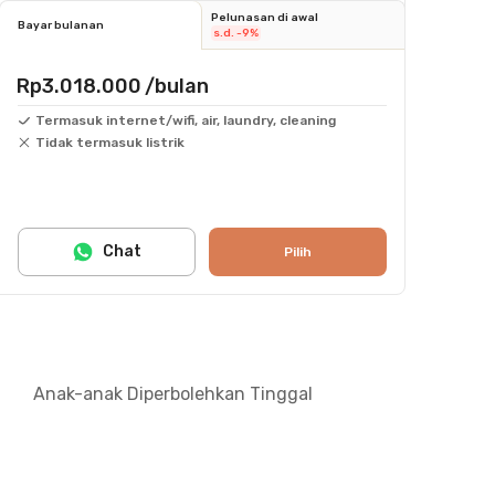
Pelunasan di awal
Bayar bulanan
s.d. -9%
Rp3.018.000
/bulan
Termasuk internet/wifi, air, laundry, cleaning
Tidak termasuk listrik
Chat
Pilih
Anak-anak Diperbolehkan Tinggal