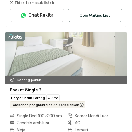
Tidak termasuk listrik
Chat Rukita
Join Waiting List
Sedang penuh
Pocket Single B
Harga untuk 1 orang
6.7 m²
Tambahan penghuni tidak diperbolehkan
Single Bed 100x200 cm
Kamar Mandi Luar
Jendela arah luar
AC
Meja
Lemari