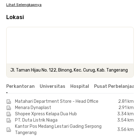
Lihat Selengkapnya
Lokasi
Jl. Taman Hijau No. 122, Binong, Kec. Curug, Kab. Tangerang
Perkantoran
Universitas
Hospital
Pusat Perbelanjaan 
Matahari Department Store - Head Office
2.81 km
Menara Dynaplast
2.91 km
Shopee Xpress Kelapa Dua Hub
3.34 km
PT. Duta Listrik Niaga
3.54 km
Kantor Pos Medang Lestari Gading Serpong
3.56 km
Tangerang