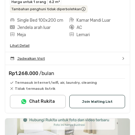
Harga untuk 1 orang
6.2 m²
Tambahan penghuni tidak diperbolehkan
Single Bed 100x200 cm
Kamar Mandi Luar
Jendela arah luar
AC
Meja
Lemari
Lihat Detail
Jadwalkan Visit
Rp1.268.000
/bulan
Termasuk internet/wifi, air, laundry, cleaning
Tidak termasuk listrik
Chat Rukita
Join Waiting List