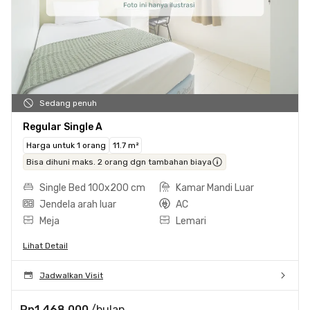
Sedang penuh
Regular Single A
Harga untuk 1 orang
11.7 m²
Bisa dihuni maks. 2 orang dgn tambahan biaya
Single Bed 100x200 cm
Kamar Mandi Luar
Jendela arah luar
AC
Meja
Lemari
Lihat Detail
Jadwalkan Visit
Rp1.468.000
/bulan