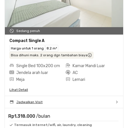
Sedang penuh
Compact Single A
Harga untuk 1 orang
8.2 m²
Bisa dihuni maks. 2 orang dgn tambahan biaya
Single Bed 100x200 cm
Kamar Mandi Luar
Jendela arah luar
AC
Meja
Lemari
Lihat Detail
Jadwalkan Visit
Rp1.318.000
/bulan
Termasuk internet/wifi, air, laundry, cleaning