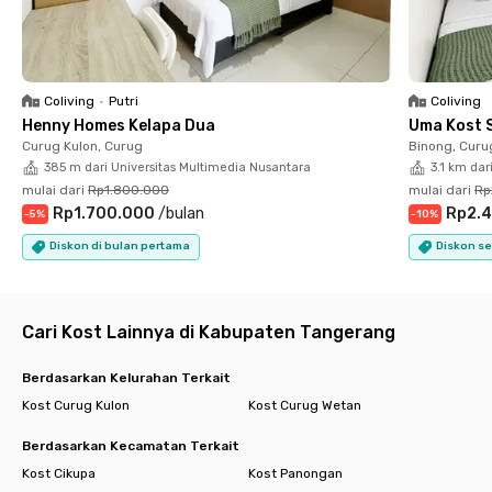
Coliving
•
Putri
Coliving
Henny Homes Kelapa Dua
Uma Kost 
Curug Kulon, Curug
Binong, Curu
385 m dari Universitas Multimedia Nusantara
3.1 km dar
mulai dari
Rp1.800.000
mulai dari
Rp
Rp1.700.000
/
bulan
Rp2.4
-
5
%
-
10
%
Diskon di bulan pertama
Diskon se
Cari Kost Lainnya di Kabupaten Tangerang
Berdasarkan Kelurahan Terkait
Kost Curug Kulon
Kost Curug Wetan
Berdasarkan Kecamatan Terkait
Kost Cikupa
Kost Panongan