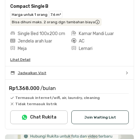
Compact Single B
Harga untuk 1 orang
7.6 m²
Bisa dihuni maks. 2 orang dgn tambahan biaya
Single Bed 100x200 cm
Kamar Mandi Luar
Jendela arah luar
AC
Meja
Lemari
Lihat Detail
Jadwalkan Visit
Rp1.368.000
/bulan
Termasuk internet/wifi, air, laundry, cleaning
Tidak termasuk listrik
Chat Rukita
Join Waiting List