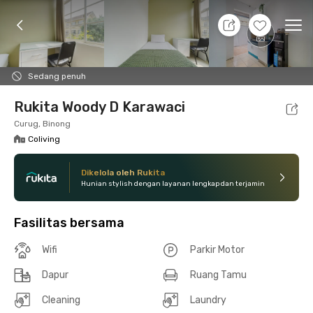
8 Agt 26 - Belum tahu
+
8
Ope
Foto
Fasilitas bersama
Lokasi
Kamar
Atura
Sedang penuh
Rukita Woody D Karawaci
Curug, Binong
Coliving
Dikelola oleh Rukita
Hunian stylish dengan layanan lengkap dan terjamin
Fasilitas bersama
Wifi
Parkir Motor
Dapur
Ruang Tamu
Cleaning
Laundry