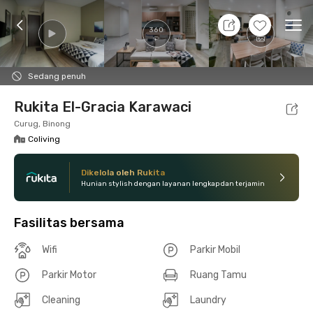
7 Agt 26 - Belum tahu
+
7
Ope
360
Foto
Fasilitas bersama
Lokasi
Kamar
Atura
Sedang penuh
Rukita El-Gracia Karawaci
Curug, Binong
Coliving
Dikelola oleh Rukita
Hunian stylish dengan layanan lengkap dan terjamin
Fasilitas bersama
Wifi
Parkir Mobil
Parkir Motor
Ruang Tamu
Cleaning
Laundry