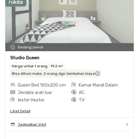
Sedang penuh
Studio Queen
Harga untuk 1 orang
19.2 m²
Bisa dihuni maks. 2 orang dgn tambahan biaya
Queen Bed 160x200 cm
Kamar Mandi Dalam
Jendela arah luar
AC
Water Heater
TV
Lihat Detail
Jadwalkan Visit