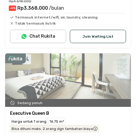
Rp3.518.000
Rp3.368.000
/bulan
-4
%
Termasuk internet/wifi, air, laundry, cleaning
Tidak termasuk listrik
Chat Rukita
Join Waiting List
Sedang penuh
Executive Queen B
Harga untuk 1 orang
16.75 m²
Bisa dihuni maks. 2 orang dgn tambahan biaya