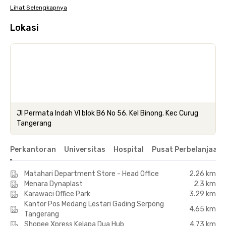
Lihat Selengkapnya
Lokasi
Jl Permata Indah VI blok B6 No 56. Kel Binong. Kec Curug
Tangerang
Perkantoran
Universitas
Hospital
Pusat Perbelanjaan 
Matahari Department Store - Head Office
2.26 km
Menara Dynaplast
2.3 km
Karawaci Office Park
3.29 km
Kantor Pos Medang Lestari Gading Serpong
4.65 km
Tangerang
Shopee Xpress Kelapa Dua Hub
4.73 km