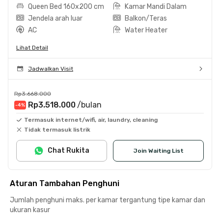
Queen Bed 160x200 cm
Kamar Mandi Dalam
Jendela arah luar
Balkon/Teras
AC
Water Heater
Lihat Detail
Jadwalkan Visit
Rp3.668.000
Rp3.518.000
/bulan
-4
%
Termasuk internet/wifi, air, laundry, cleaning
Tidak termasuk listrik
Chat Rukita
Join Waiting List
Aturan Tambahan Penghuni
Jumlah penghuni maks. per kamar tergantung tipe kamar dan
ukuran kasur