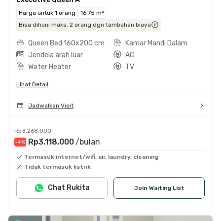
Harga untuk 1 orang
16.75 m²
Bisa dihuni maks. 2 orang dgn tambahan biaya
Queen Bed 160x200 cm
Kamar Mandi Dalam
Jendela arah luar
AC
Water Heater
TV
Lihat Detail
Jadwalkan Visit
Rp3.268.000
Rp3.118.000
/bulan
-4
%
Termasuk internet/wifi, air, laundry, cleaning
Tidak termasuk listrik
Chat Rukita
Join Waiting List