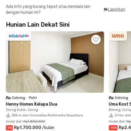
🛍 9 menit ke Supermal Karawaci
Ada info yang kurang tepat atau kendala lain
🎓 10 menit ke kampus UPH
Laporkan
dengan hunian ini?
🏢 13 menit ke Karawaci Office Park
🎡20 menit ke Scientia Square Park
Hunian Lain Dekat Sini
✔️ Banyak pilihian area jajanan dan tempat hangout keren
Fasilitas Selengkap Apartemen
🛏️ Kamar fully furnished dengan jendela, termasuk WiFi, AC, TV,
kamar mandi dalam
🛎️ Laundry dan cleaning
👥 Area komunal
🍽️ Dapur bersama
🔐 CCTV
✨ Lingkungan tenang dan nyaman di tengah perumahan elite
Rukita El-Gracia Karawaci juga cocok untuk profesional muda
yang menginginkan coliving nyaman untuk beristirahat
Coliving
•
Putri
Coliving
optimal. Nikmati kehidupan yang lebih praktis, modern, dan
Henny Homes Kelapa Dua
Uma Kost 
nyaman di kawasan eksklusif bersama Rukita. Booking
Curug Kulon, Curug
Binong, Curu
sekarang!
385 m dari Universitas Multimedia Nusantara
3.1 km dar
mulai dari
Rp1.800.000
mulai dari
Rp
Rp1.700.000
/
bulan
Rp2.4
-
5
%
-
10
%