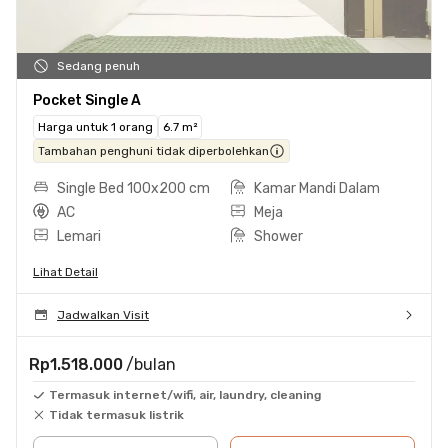
Sedang penuh
Pocket Single A
Harga untuk 1 orang
6.7 m²
Tambahan penghuni tidak diperbolehkan
Single Bed 100x200 cm
Kamar Mandi Dalam
AC
Meja
Lemari
Shower
Lihat Detail
Jadwalkan Visit
Rp1.518.000
/bulan
Termasuk internet/wifi, air, laundry, cleaning
Tidak termasuk listrik