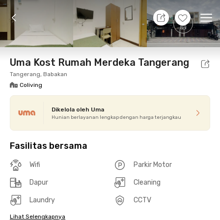
9 Agt 26 - Belum tahu
+
4
Ope
Foto
Fasilitas bersama
Promo cUma-cUma
Loka
Uma Kost Rumah Merdeka Tangerang
Tangerang, Babakan
Coliving
Dikelola oleh Uma
Hunian berlayanan lengkap dengan harga terjangkau
Fasilitas bersama
Wifi
Parkir Motor
Dapur
Cleaning
Laundry
CCTV
Lihat Selengkapnya