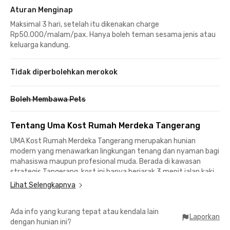
Aturan Menginap
Maksimal 3 hari, setelah itu dikenakan charge
Rp50.000/malam/pax. Hanya boleh teman sesama jenis atau
keluarga kandung.
Tidak diperbolehkan merokok
Boleh Membawa Pets
Tentang Uma Kost Rumah Merdeka Tangerang
UMA Kost Rumah Merdeka Tangerang merupakan hunian
modern yang menawarkan lingkungan tenang dan nyaman bagi
mahasiswa maupun profesional muda. Berada di kawasan
strategis Tangerang, kost ini hanya berjarak 3 menit jalan kaki
dari Universitas Muhammadiyah Tangerang. Akses menuju
Lihat Selengkapnya
berbagai fasilitas penting di sekitarnya juga sangat mudah,
termasuk TangCity Mall, Metropolis Town Square, maupun
Ada info yang kurang tepat atau kendala lain
RSUD Kota Tangerang yang bisa dicapai kurang dari 10 menit
Laporkan
dengan hunian ini?
saja.