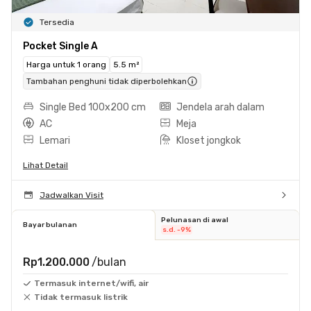
Tersedia
Pocket Single A
Harga untuk 1 orang
5.5 m²
Tambahan penghuni tidak diperbolehkan
Single Bed 100x200 cm
Jendela arah dalam
AC
Meja
Lemari
Kloset jongkok
Lihat Detail
Jadwalkan Visit
Pelunasan di awal
Bayar bulanan
s.d. -9%
Rp1.200.000
/bulan
Termasuk internet/wifi, air
Tidak termasuk listrik