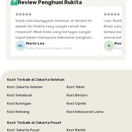
Review Penghuni Rukita
⭐⭐⭐⭐⭐
⭐⭐⭐⭐⭐
Salah satu keunggulan terbesar di tempat ini
I say thankyou s
adalah tim Rukita yang sangat ramah dan
Bulan yang super happy! banyak tem
responsif. Mbak Siska yang bertugas sangat
kumpul bareng mak
cepat dalam merespons kebutuhan penghuni.
semua bahagia ad
Ketika saya meminta keset karena sempat
mgkn saran dari air aja & kebersihan lebih di
Mario Lee
Ravena
ML
R
Rukita Satya Inn Harapan Indah
Rukita Dimi
terpeleset, permintaan tersebut langsung
tingkatka
dipenuhi dengan cepat. Terima kasih Mbak
Siska.
Kost Terbaik di Jakarta Selatan
Kost Jakarta Selatan
Kost Tebet
Kost Setiabudi
Kost Bintaro
Kost Kuningan
Kost Cipete
Kost Kemang
Kost Kebayoran Lama
Kost Terbaik di Jakarta Pusat
Kost Jakarta Pusat
Kost Benhil