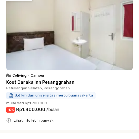
Coliving
•
Campur
Kost Caraka Inn Pesanggrahan
Petukangan Selatan, Pesanggrahan
3.6 km dari universitas mercu buana jakarta
mulai dari
Rp1.700.000
Rp1.400.000
/
bulan
-
17
%
Lihat info lebih banyak
Close