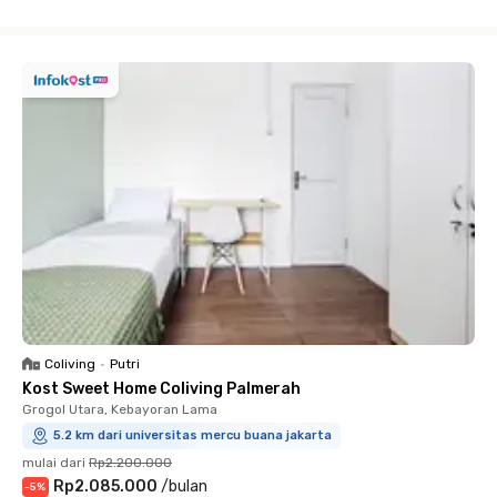
Close
Coliving
•
Putri
Kost Sweet Home Coliving Palmerah
Grogol Utara, Kebayoran Lama
5.2 km dari universitas mercu buana jakarta
mulai dari
Rp2.200.000
Rp2.085.000
/
bulan
-
5
%