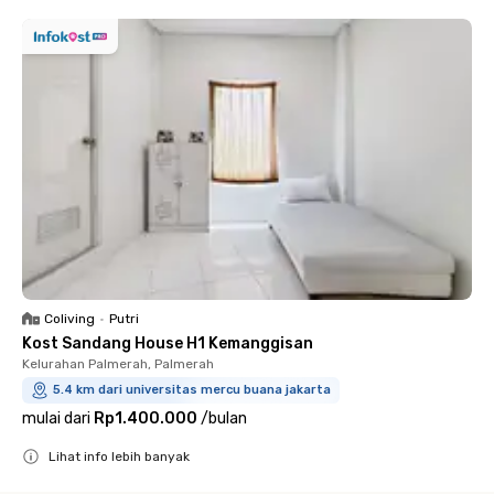
Coliving
•
Putri
Kost Sandang House H1 Kemanggisan
Kelurahan Palmerah, Palmerah
5.4 km dari universitas mercu buana jakarta
mulai dari
Rp1.400.000
/
bulan
Lihat info lebih banyak
Close