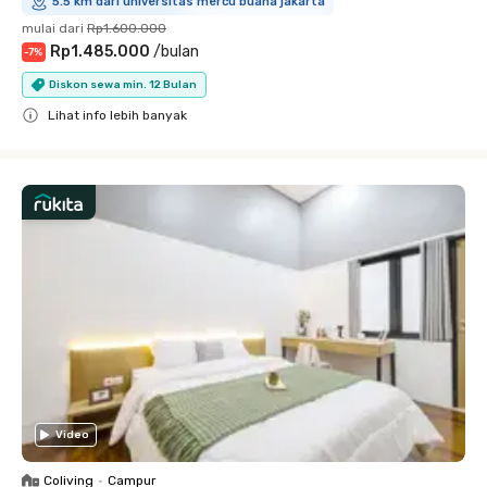
5.5 km dari universitas mercu buana jakarta
mulai dari
Rp1.600.000
Rp1.485.000
/
bulan
-
7
%
Diskon sewa min. 12 Bulan
Lihat info lebih banyak
Close
Video
Coliving
•
Campur