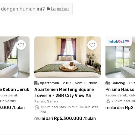
nget. Kamu bisa menuju Stasiun Kebayoran dalam
n dengan hunian ini?
Laporkan
tau cukup 5 menit jalan kaki ke Halte Cipulir
kan kehabisan pilihan kuliner. Ada Ayam Bakar
a ITC Cipulir Mas yang bisa kamu datangi hanya
ran.
an AC, jendela, serta tersedia kamar mandi
r. Ada juga fasilitas bersama seperti dapur
k kamu yang membawa kendaraan pribadi. Yuk,
Apartemen
•
2 BR
•
Semi Furnished
Coliving
•
Put
e Kebon Jeruk
Apartemen Menteng Square
Prisma Hauss
ebon Jeruk
Tower B - 2BR City View #3
Kebon Jeruk, Ke
University
Kenari, Senen
2.9 km dari BI
0.000
/
bulan
726 m dari Stasiun MRT Dukuh Atas
mulai dari
Rp2
BNI
mulai dari
Rp5.300.000
/
bulan