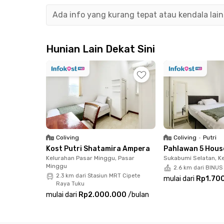
Akses transportasi umumnya juga gampang ba
Ada info yang kurang tepat atau kendala lai
waktu 10 menit untuk naik KRL Commuter Line, a
untuk naik bus TransJakarta.
Hunian Lain Dekat Sini
Di sekitar Ayona Residence, kamu juga nggak a
Kambal, Gamy Coffee Space, Gogrill-ah!, hingg
dengan berjalan kaki untuk belanja atau kuline
Setiap kamarnya pun sudah full furnished deng
sharing yang dilengkapi toilet duduk dan showe
bersama, meja makan, hingga area parkir untu
Coliving
Coliving
•
Putri
booking sekarang juga sebelum kehabisan!
Kost Putri Shatamira Ampera
Pahlawan 5 Hous
Kelurahan Pasar Minggu, Pasar
Sukabumi Selatan, K
Minggu
2.6 km dari BINUS 
2.3 km dari Stasiun MRT Cipete
mulai dari
Rp1.70
Raya Tuku
mulai dari
Rp2.000.000
/
bulan