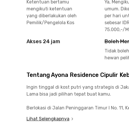
Ketentuan bertamu
Ya, Mengiku
mengikuti ketentuan
umum. Dike
yang diberlakukan oleh
per hari u
Pemilik/Pengelola Kos
sebesar ID
75.000,-/
Akses 24 jam
Boleh Me
Tidak bol
hewan peli
Tentang Ayona Residence Cipulir K
Ingin tinggal di kost putri yang strategis di J
Lama bisa jadi pilihan tepat buat kamu.
Berlokasi di Jalan Peninggaran Timur I No. 11, K
menit dari Gandaria City dan Gandaria 8 Offi
Lihat Selengkapnya
beraktivitas di area tersebut.