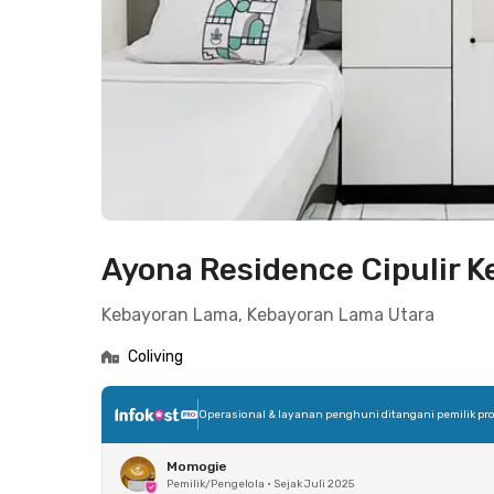
Ayona Residence Cipulir 
Kebayoran Lama, Kebayoran Lama Utara
Coliving
Operasional & layanan penghuni ditangani pemilik pro
Momogie
Pemilik/Pengelola
•
Sejak Juli 2025