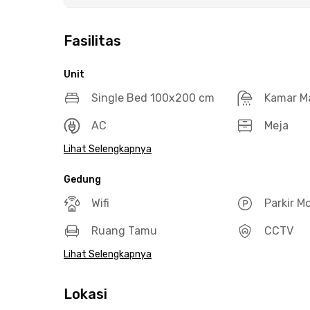
Fasilitas
Unit
Single Bed 100x200 cm
Kamar M
AC
Meja
Lihat Selengkapnya
Gedung
Wifi
Parkir M
Ruang Tamu
CCTV
Lihat Selengkapnya
Lokasi