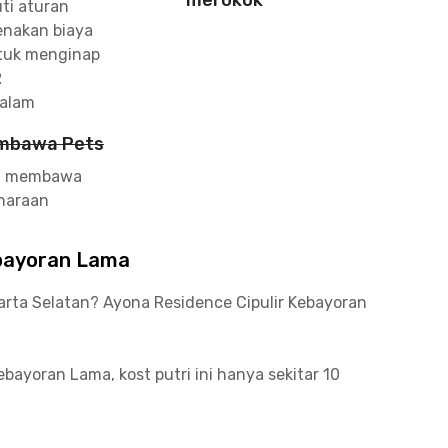
merokok
ti aturan
nakan biaya
ntuk menginap
R
Malam
mbawa Pets
eh membawa
haraan
ebayoran Lama
akarta Selatan? Ayona Residence Cipulir Kebayoran
ebayoran Lama, kost putri ini hanya sekitar 10
ce Tower sehingga sangat cocok untuk kamu yang