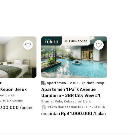
Full Service
ri
Apartemen
•
2 BR
•
<p data-responsive-font-size="paragraph">Full Furnished</p>
 Kebon Jeruk
Apartemen 1 Park Avenue
bon Jeruk
Gandaria - 2BR City View #1
NUS University
Kramat Pela, Kebayoran Baru
.700.000
/
bulan
1.1 km dari Stasiun MRT Blok M BCA
mulai dari
Rp41.000.000
/
bulan