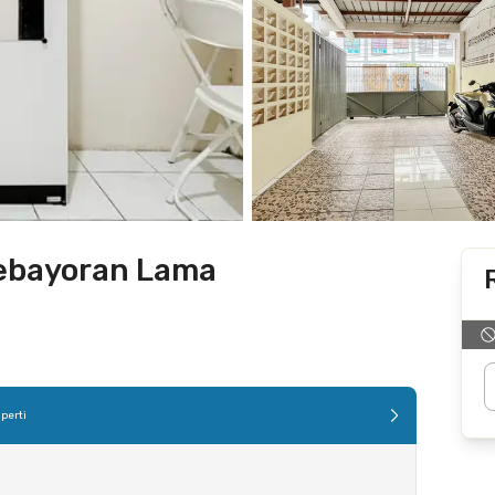
Kebayoran Lama
perti