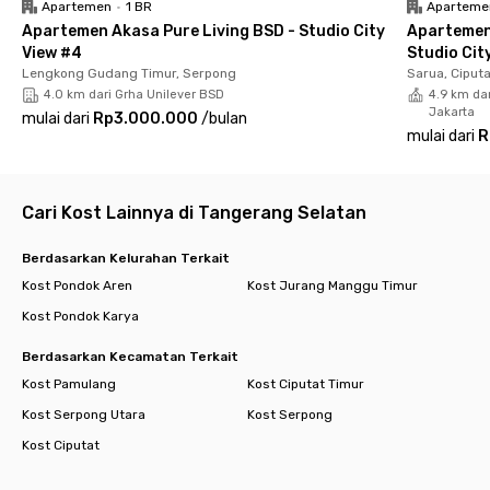
Apartemen
•
1 BR
Aparteme
Apartemen Akasa Pure Living BSD - Studio City
Apartemen
View #4
Studio Cit
Lengkong Gudang Timur, Serpong
Sarua, Ciput
4.0 km dari Grha Unilever BSD
4.9 km dar
Jakarta
mulai dari
Rp3.000.000
/
bulan
mulai dari
R
Cari Kost Lainnya di Tangerang Selatan
Berdasarkan Kelurahan Terkait
Kost Pondok Aren
Kost Jurang Manggu Timur
Kost Pondok Karya
Berdasarkan Kecamatan Terkait
Kost Pamulang
Kost Ciputat Timur
Kost Serpong Utara
Kost Serpong
Kost Ciputat